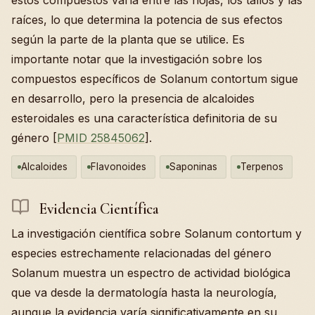
estos compuestos varía entre las hojas, los tallos y las
raíces, lo que determina la potencia de sus efectos
según la parte de la planta que se utilice. Es
importante notar que la investigación sobre los
compuestos específicos de Solanum contortum sigue
en desarrollo, pero la presencia de alcaloides
esteroidales es una característica definitoria de su
género [
PMID 25845062
].
Alcaloides
Flavonoides
Saponinas
Terpenos
Evidencia Científica
La investigación científica sobre Solanum contortum y
especies estrechamente relacionadas del género
Solanum muestra un espectro de actividad biológica
que va desde la dermatología hasta la neurología,
aunque la evidencia varía significativamente en su