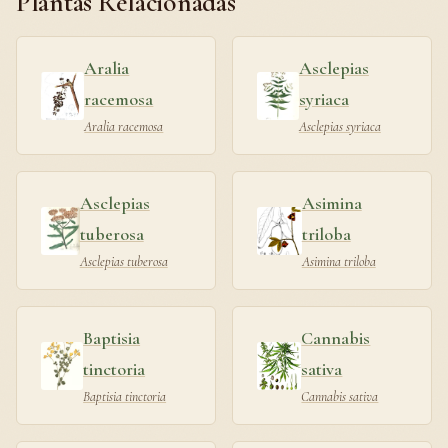
Plantas Relacionadas
Aralia
Asclepias
racemosa
syriaca
Aralia racemosa
Asclepias syriaca
Asclepias
Asimina
tuberosa
triloba
Asclepias tuberosa
Asimina triloba
Baptisia
Cannabis
tinctoria
sativa
Baptisia tinctoria
Cannabis sativa