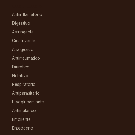
CONDICIONES
Antiinflamatorio
Digestivo
Astringente
Cicatrizante
Analgésico
Antirreumático
Diurético
Nutritivo
Respiratorio
Antiparasitario
Hipoglucemiante
Antimalárico
Emoliente
Enteógeno