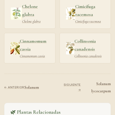
Chelone
Cimicifuga
glabra
racemosa
Chelone glabra
Cimicifuga racemosa
Cinnamomum
Collinsonia
cassia
canadensis
Cinnamomum cassia
Collinsonia canadensis
Solanum
SIGUIENTE
Solanum
← ANTERIOR
→
lycocarpum
🌿 Plantas Relacionadas