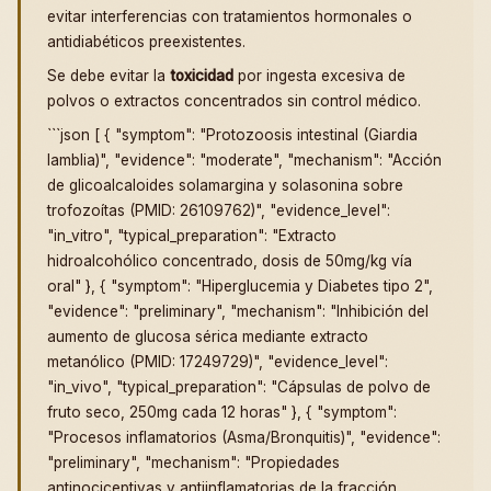
evitar interferencias con tratamientos hormonales o
antidiabéticos preexistentes.
Se debe evitar la
toxicidad
por ingesta excesiva de
polvos o extractos concentrados sin control médico.
```json [ { "symptom": "Protozoosis intestinal (Giardia
lamblia)", "evidence": "moderate", "mechanism": "Acción
de glicoalcaloides solamargina y solasonina sobre
trofozoítas (PMID: 26109762)", "evidence_level":
"in_vitro", "typical_preparation": "Extracto
hidroalcohólico concentrado, dosis de 50mg/kg vía
oral" }, { "symptom": "Hiperglucemia y Diabetes tipo 2",
"evidence": "preliminary", "mechanism": "Inhibición del
aumento de glucosa sérica mediante extracto
metanólico (PMID: 17249729)", "evidence_level":
"in_vivo", "typical_preparation": "Cápsulas de polvo de
fruto seco, 250mg cada 12 horas" }, { "symptom":
"Procesos inflamatorios (Asma/Bronquitis)", "evidence":
"preliminary", "mechanism": "Propiedades
antinociceptivas y antiinflamatorias de la fracción