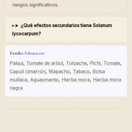
riesgos significativos.
¿Qué efectos secundarios tiene Solanum
lycocarpum?
Familia
Solanaceae
Palqui
,
Tomate de árbol
,
Toloache
,
Pichi
,
Tomate
,
Capulí cimarrón
,
Mapacho
,
Tabaco
,
Bolsa
mullaca
,
Aguaymanto
,
Hierba mora
,
Hierba mora
negra