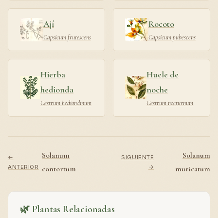
Ají
Rocoto
Capsicum frutescens
Capsicum pubescens
Hierba
Huele de
hedionda
noche
Cestrum hediondinum
Cestrum nocturnum
Solanum
Solanum
←
SIGUIENTE
ANTERIOR
→
contortum
muricatum
🌿 Plantas Relacionadas