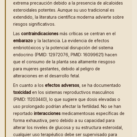
extrema precaución debido a la presencia de alcaloides
esteroidales potentes. Aunque su uso tradicional es
extendido, la literatura científica moderna advierte sobre
riesgos significativos.
Las
contraindicaciones
más críticas se centran en el
embarazo
y la lactancia. La evidencia de efectos
embriotóxicos y la potencial disrupción del sistema
endocrino (PMID: 12972076, PMID: 16099621) hacen
que el consumo de la planta sea altamente riesgoso
para mujeres gestantes, debido al peligro de
alteraciones en el desarrollo fetal.
En cuanto a los
efectos adversos
, se ha documentado
toxicidad
en los sistemas reproductivos masculinos
(PMID: 11203440), lo que sugiere que dosis elevadas o
uso prolongado podrían afectar la fertilidad. No se han
reportado
interacciones
medicamentosas específicas de
forma exhaustiva, pero debido a su capacidad para
alterar los niveles de glucosa y su estructura esteroidal,
cualquier uso terapéutico debe ser supervisado para