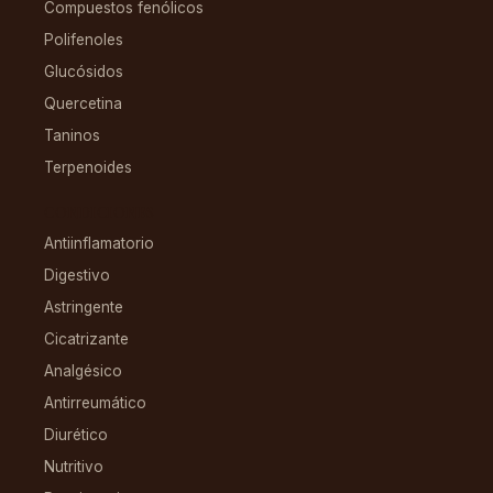
Compuestos fenólicos
Polifenoles
Glucósidos
Quercetina
Taninos
Terpenoides
CONDICIONES
Antiinflamatorio
Digestivo
Astringente
Cicatrizante
Analgésico
Antirreumático
Diurético
Nutritivo