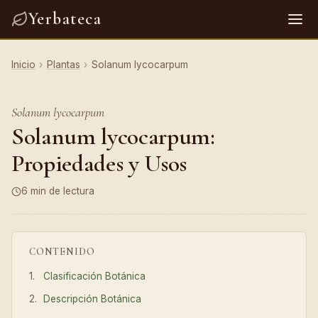
Yerbateca
Inicio
›
Plantas
›
Solanum lycocarpum
Solanum lycocarpum
Solanum lycocarpum:
Propiedades y Usos
6 min de lectura
CONTENIDO
Clasificación Botánica
Descripción Botánica