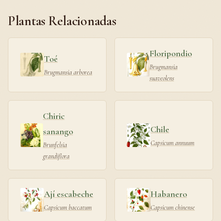
Plantas Relacionadas
Floripondio
Toé
Brugmansia
Brugmansia arborea
suaveolens
Chiric
Chile
sanango
Capsicum annuum
Brunfelsia
grandiflora
Ají escabeche
Habanero
Capsicum baccatum
Capsicum chinense