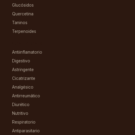
Glucósidos
Quercetina
Taninos
Terpenoides
CONDICIONES
Antiinflamatorio
Digestivo
Astringente
Cicatrizante
Analgésico
Antirreumático
Diurético
Nutritivo
Respiratorio
Antiparasitario