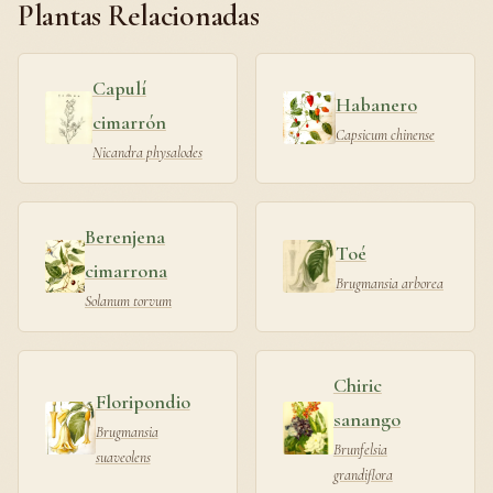
Plantas Relacionadas
Capulí
Habanero
cimarrón
Capsicum chinense
Nicandra physalodes
Berenjena
Toé
cimarrona
Brugmansia arborea
Solanum torvum
Chiric
Floripondio
sanango
Brugmansia
Brunfelsia
suaveolens
grandiflora