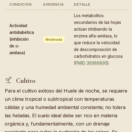
CONDICIÓN
EVIDENCIA
DETALLE
Los metabolitos
secundarios de las hojas
Actividad
actúan inhibiendo la
antidiabética
enzima alfa-amilasa, lo
(inhibición
Moderada
que reduce la velocidad
de α-
de descomposición de
amilasa)
carbohidratos en glucosa
(
PMID 36986895
).
Cultivo
Para el cultivo exitoso del Huele de noche, se requiere
un clima tropical o subtropical con temperaturas
cálidas y una humedad ambiental constante; no tolera
las heladas. El suelo ideal debe ser rico en materia
orgánica y, fundamentalmente, con un drenaje