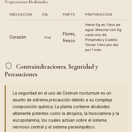
Preparaciones Medicinales
INDICACIÓN
VÍA
PARTE
PREPARACIÓN
Hervir 5g en 1 litro de
agua. Mezclar con 5g
Flores,
cada uno de
Corazón
Oral
Pimpinela y Cadillo.
fresco
Tomar 1 litro por día
por 1 mes.
Contraindicaciones, Seguridad y
Precauciones
La seguridad en el uso de Cestrum nocturnum es un
asunto de extrema precaución debido a su compleja
composición química. La planta contiene alcaloides
altamente potentes como la atropina, la hiosciamina y la
escopolamina, los cuales actúan sobre el sistema
nervioso central y el sistema parasimpático.