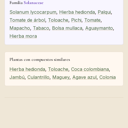
Familia
Solanaceae
Solanum lycocarpum
,
Hierba hedionda
,
Palqui
,
Tomate de árbol
,
Toloache
,
Pichi
,
Tomate
,
Mapacho
,
Tabaco
,
Bolsa mullaca
,
Aguaymanto
,
Hierba mora
Plantas con compuestos similares
Hierba hedionda
,
Toloache
,
Coca colombiana
,
Jambú
,
Culantrillo
,
Maguey
,
Agave azul
,
Colonia