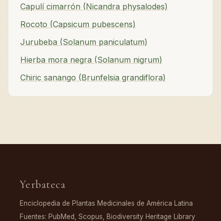
Capulí cimarrón (Nicandra physalodes)
Rocoto (Capsicum pubescens)
Jurubeba (Solanum paniculatum)
Hierba mora negra (Solanum nigrum)
Chiric sanango (Brunfelsia grandiflora)
Yerbateca
Enciclopedia de Plantas Medicinales de América Latina
Fuentes: PubMed, Scopus, Biodiversity Heritage Library