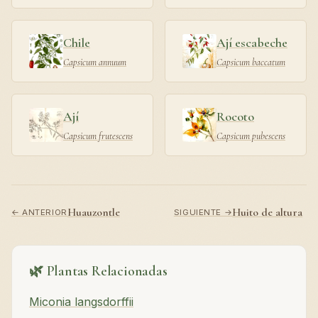
Chile
Ají escabeche
Capsicum annuum
Capsicum baccatum
Ají
Rocoto
Capsicum frutescens
Capsicum pubescens
Huauzontle
Huito de altura
← ANTERIOR
SIGUIENTE →
🌿 Plantas Relacionadas
Miconia langsdorffii