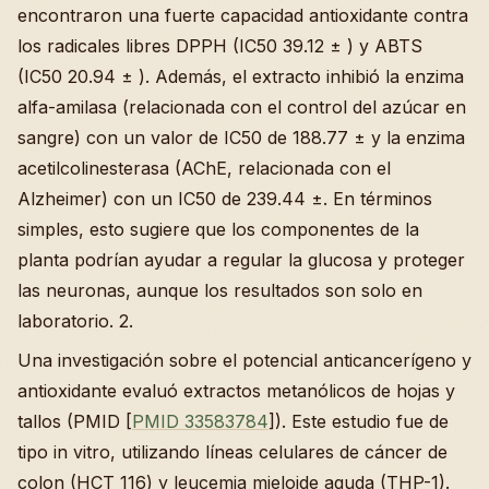
encontraron una fuerte capacidad antioxidante contra
los radicales libres DPPH (IC50 39.12 ± ) y ABTS
(IC50 20.94 ± ). Además, el extracto inhibió la enzima
alfa-amilasa (relacionada con el control del azúcar en
sangre) con un valor de IC50 de 188.77 ± y la enzima
acetilcolinesterasa (AChE, relacionada con el
Alzheimer) con un IC50 de 239.44 ±. En términos
simples, esto sugiere que los componentes de la
planta podrían ayudar a regular la glucosa y proteger
las neuronas, aunque los resultados son solo en
laboratorio. 2.
Una investigación sobre el potencial anticancerígeno y
antioxidante evaluó extractos metanólicos de hojas y
tallos (PMID [
PMID 33583784
]). Este estudio fue de
tipo in vitro, utilizando líneas celulares de cáncer de
colon (HCT 116) y leucemia mieloide aguda (THP-1).