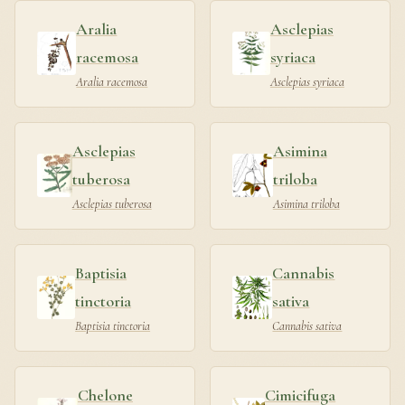
Aralia
Asclepias
racemosa
syriaca
Aralia racemosa
Asclepias syriaca
Asclepias
Asimina
tuberosa
triloba
Asclepias tuberosa
Asimina triloba
Baptisia
Cannabis
tinctoria
sativa
Baptisia tinctoria
Cannabis sativa
Chelone
Cimicifuga