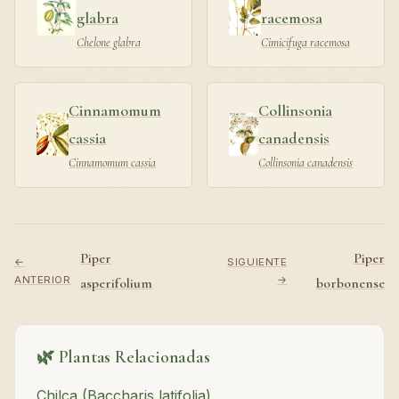
glabra
racemosa
Chelone glabra
Cimicifuga racemosa
Cinnamomum
Collinsonia
cassia
canadensis
Cinnamomum cassia
Collinsonia canadensis
Piper
Piper
←
SIGUIENTE
ANTERIOR
→
asperifolium
borbonense
🌿 Plantas Relacionadas
Chilca (Baccharis latifolia)