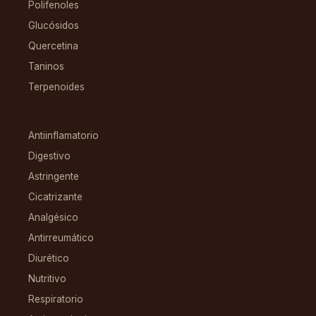
Polifenoles
Glucósidos
Quercetina
Taninos
Terpenoides
CONDICIONES
Antiinflamatorio
Digestivo
Astringente
Cicatrizante
Analgésico
Antirreumático
Diurético
Nutritivo
Respiratorio