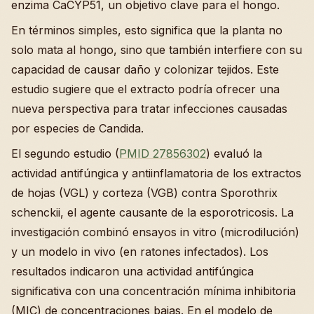
enzima CaCYP51, un objetivo clave para el hongo.
En términos simples, esto significa que la planta no
solo mata al hongo, sino que también interfiere con su
capacidad de causar daño y colonizar tejidos. Este
estudio sugiere que el extracto podría ofrecer una
nueva perspectiva para tratar infecciones causadas
por especies de Candida.
El segundo estudio (
PMID 27856302
) evaluó la
actividad antifúngica y antiinflamatoria de los extractos
de hojas (VGL) y corteza (VGB) contra Sporothrix
schenckii, el agente causante de la esporotricosis. La
investigación combinó ensayos in vitro (microdilución)
y un modelo in vivo (en ratones infectados). Los
resultados indicaron una actividad antifúngica
significativa con una concentración mínima inhibitoria
(MIC) de concentraciones bajas. En el modelo de