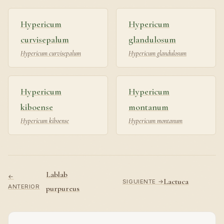
Hypericum
Hypericum
curvisepalum
glandulosum
Hypericum curvisepalum
Hypericum glandulosum
Hypericum
Hypericum
kiboense
montanum
Hypericum kiboense
Hypericum montanum
Lablab
←
Lactuca
SIGUIENTE →
ANTERIOR
purpureus