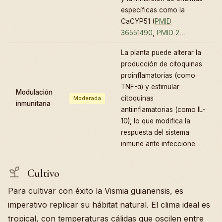
específicas como la
CaCYP51 (
PMID
36551490
,
PMID 2
…
La planta puede alterar la
producción de citoquinas
proinflamatorias (como
TNF-α) y estimular
Modulación
citoquinas
Moderada
inmunitaria
antiinflamatorias (como IL-
10), lo que modifica la
respuesta del sistema
inmune ante infeccione…
Cultivo
Para cultivar con éxito la Vismia guianensis, es
imperativo replicar su hábitat natural. El clima ideal es
tropical, con temperaturas cálidas que oscilen entre