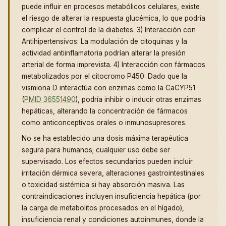
puede influir en procesos metabólicos celulares, existe
el riesgo de alterar la respuesta glucémica, lo que podría
complicar el control de la diabetes. 3) Interacción con
Antihipertensivos: La modulación de citoquinas y la
actividad antiinflamatoria podrían alterar la presión
arterial de forma imprevista. 4) Interacción con fármacos
metabolizados por el citocromo P450: Dado que la
vismiona D interactúa con enzimas como la CaCYP51
(
PMID 36551490
), podría inhibir o inducir otras enzimas
hepáticas, alterando la concentración de fármacos
como anticonceptivos orales o inmunosupresores.
No se ha establecido una dosis máxima terapéutica
segura para humanos; cualquier uso debe ser
supervisado. Los efectos secundarios pueden incluir
irritación dérmica severa, alteraciones gastrointestinales
o toxicidad sistémica si hay absorción masiva. Las
contraindicaciones incluyen insuficiencia hepática (por
la carga de metabolitos procesados en el hígado),
insuficiencia renal y condiciones autoinmunes, donde la