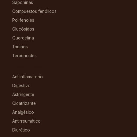
Saponinas
Compuestos fenólicos
Polifenoles
Glucósidos
Quercetina
Taninos
Terpenoides
CONDICIONES
Antiinflamatorio
Digestivo
Astringente
Cicatrizante
Analgésico
Antirreumático
Diurético