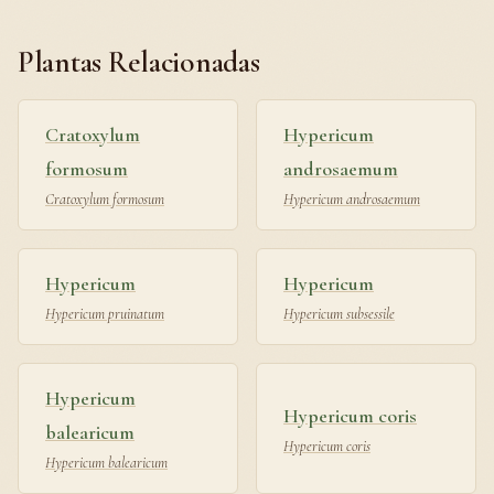
Plantas Relacionadas
Cratoxylum
Hypericum
formosum
androsaemum
Cratoxylum formosum
Hypericum androsaemum
Hypericum
Hypericum
Hypericum pruinatum
Hypericum subsessile
Hypericum
Hypericum coris
balearicum
Hypericum coris
Hypericum balearicum