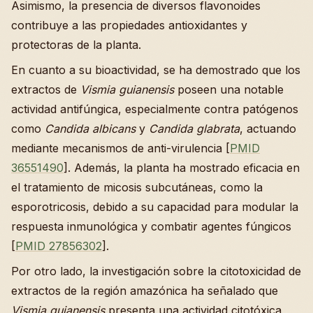
Asimismo, la presencia de diversos flavonoides
contribuye a las propiedades antioxidantes y
protectoras de la planta.
En cuanto a su bioactividad, se ha demostrado que los
extractos de
Vismia guianensis
poseen una notable
actividad antifúngica, especialmente contra patógenos
como
Candida albicans
y
Candida glabrata
, actuando
mediante mecanismos de anti-virulencia [
PMID
36551490
]. Además, la planta ha mostrado eficacia en
el tratamiento de micosis subcutáneas, como la
esporotricosis, debido a su capacidad para modular la
respuesta inmunológica y combatir agentes fúngicos
[
PMID 27856302
].
Por otro lado, la investigación sobre la citotoxicidad de
extractos de la región amazónica ha señalado que
Vismia guianensis
presenta una actividad citotóxica