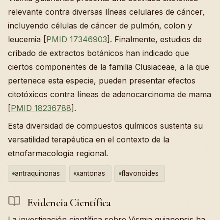
relevante contra diversas líneas celulares de cáncer,
incluyendo células de cáncer de pulmón, colon y
leucemia [
PMID 17346903
]. Finalmente, estudios de
cribado de extractos botánicos han indicado que
ciertos componentes de la familia Clusiaceae, a la que
pertenece esta especie, pueden presentar efectos
citotóxicos contra líneas de adenocarcinoma de mama
[
PMID 18236788
].
Esta diversidad de compuestos químicos sustenta su
versatilidad terapéutica en el contexto de la
etnofarmacología regional.
antraquinonas
xantonas
flavonoides
Evidencia Científica
La investigación científica sobre Vismia guianensis ha