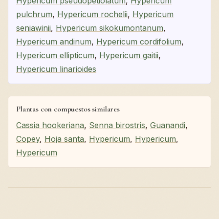
Hypericum pseudopetiolatum
,
Hypericum
pulchrum
,
Hypericum rochelii
,
Hypericum
seniawinii
,
Hypericum sikokumontanum
,
Hypericum andinum
,
Hypericum cordifolium
,
Hypericum ellipticum
,
Hypericum gaitii
,
Hypericum linarioides
Plantas con compuestos similares
Cassia hookeriana
,
Senna birostris
,
Guanandi
,
Copey
,
Hoja santa
,
Hypericum
,
Hypericum
,
Hypericum