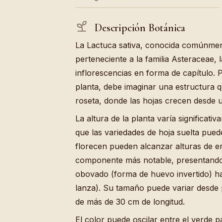
Descripción Botánica
La Lactuca sativa, conocida comúnme
perteneciente a la familia Asteraceae, 
inflorescencias en forma de capítulo.
planta, debe imaginar una estructura 
roseta, donde las hojas crecen desde u
La altura de la planta varía significat
que las variedades de hoja suelta pue
florecen pueden alcanzar alturas de en
componente más notable, presentando 
obovado (forma de huevo invertido) ha
lanza). Su tamaño puede variar desde
de más de 30 cm de longitud.
El color puede oscilar entre el verde p