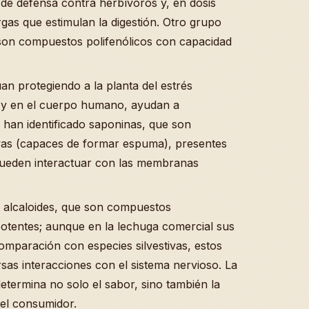
de defensa contra herbívoros y, en dosis
as que estimulan la digestión. Otro grupo
son compuestos polifenólicos con capacidad
úan protegiendo a la planta del estrés
, y en el cuerpo humano, ayudan a
e han identificado saponinas, que son
ivas (capaces de formar espuma), presentes
 pueden interactuar con las membranas
s alcaloides, que son compuestos
potentes; aunque en la lechuga comercial sus
omparación con especies silvestivas, estos
as interacciones con el sistema nervioso. La
etermina no solo el sabor, sino también la
el consumidor.