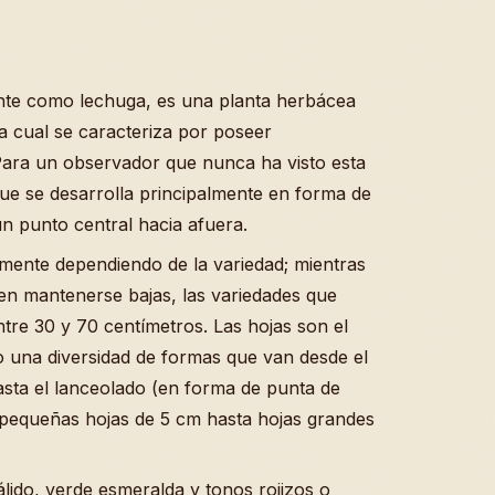
nte como lechuga, es una planta herbácea
la cual se caracteriza por poseer
 Para un observador que nunca ha visto esta
que se desarrolla principalmente en forma de
n punto central hacia afuera.
ivamente dependiendo de la variedad; mientras
den mantenerse bajas, las variedades que
tre 30 y 70 centímetros. Las hojas son el
una diversidad de formas que van desde el
sta el lanceolado (en forma de punta de
 pequeñas hojas de 5 cm hasta hojas grandes
álido, verde esmeralda y tonos rojizos o