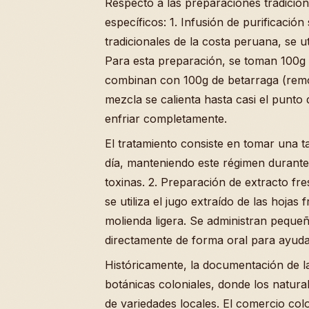
Respecto a las preparaciones tradicio
específicos: 1. Infusión de purificaci
tradicionales de la costa peruana, se uti
Para esta preparación, se toman 100g de
combinan con 100g de betarraga (remol
mezcla se calienta hasta casi el punto d
enfriar completamente.
El tratamiento consiste en tomar una t
día, manteniendo este régimen durante
toxinas. 2. Preparación de extracto fr
se utiliza el jugo extraído de las hojas
molienda ligera. Se administran pequeña
directamente de forma oral para ayudar
Históricamente, la documentación de 
botánicas coloniales, donde los natura
de variedades locales. El comercio colo