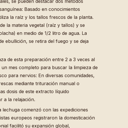
nales, se pueden destacar dos métodos
ón sanguínea: Basado en conocimientos
liza la raíz y los tallos frescos de la planta.
 la materia vegetal (raíz y tallos) y se
acha) en medio de 1/2 litro de agua. La
e ebullición, se retira del fuego y se deja
aza de esta preparación entre 2 a 3 veces al
 un mes completo para buscar la limpieza de
esco para nervios: En diversas comunidades,
 frescas mediante trituración manual o
s dosis de este extracto líquido
 a la relajación.
la lechuga comenzó con las expediciones
listas europeos registraron la domesticación
nial facilitó su expansión global,