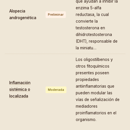
que ayudan a inhibir la
enzima 5-alfa
Alopecia
reductasa, la cual
Preliminar
androgenética
convierte la
testosterona en
dihidrotestosterona
(DHT), responsable de
la miniatu…
Los oligostilbenos y
otros fitoquímicos
presentes poseen
propiedades
Inflamación
antiinflamatorias que
sistémica o
Moderada
pueden modular las
localizada
vías de señalización de
mediadores
proinflamatorios en el
organismo.