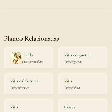
Plantas Relacionadas
Uvilla
Vitis coignetiae
Cissus verticillata
Vitis coignetiae
Vitis californica
Vitis
Vitis californica
Vitis vinifera
Vitis
Cissus