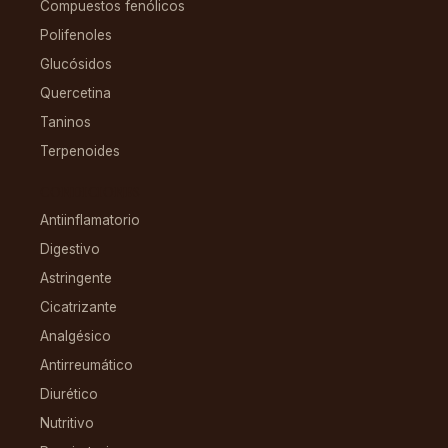
Compuestos fenólicos
Polifenoles
Glucósidos
Quercetina
Taninos
Terpenoides
CONDICIONES
Antiinflamatorio
Digestivo
Astringente
Cicatrizante
Analgésico
Antirreumático
Diurético
Nutritivo