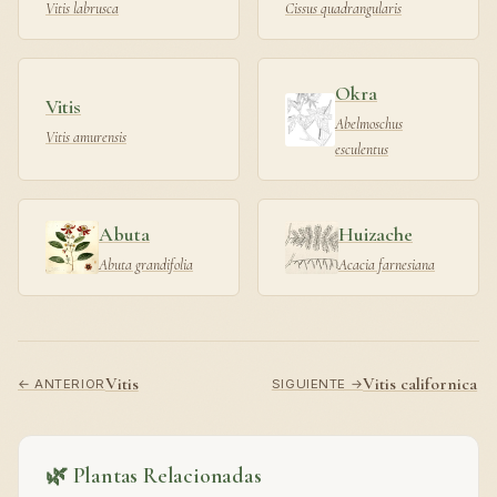
Vitis labrusca
Cissus quadrangularis
Okra
Vitis
Abelmoschus
Vitis amurensis
esculentus
Abuta
Huizache
Abuta grandifolia
Acacia farnesiana
Vitis
Vitis californica
← ANTERIOR
SIGUIENTE →
🌿 Plantas Relacionadas