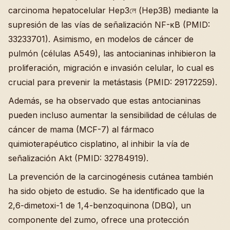
carcinoma hepatocelular Hep3লে (Hep3B) mediante la
supresión de las vías de señalización NF-κB (PMID:
33233701). Asimismo, en modelos de cáncer de
pulmón (células A549), las antocianinas inhibieron la
proliferación, migración e invasión celular, lo cual es
crucial para prevenir la metástasis (PMID: 29172259).
Además, se ha observado que estas antocianinas
pueden incluso aumentar la sensibilidad de células de
cáncer de mama (MCF-7) al fármaco
quimioterapéutico cisplatino, al inhibir la vía de
señalización Akt (PMID: 32784919).
La prevención de la carcinogénesis cutánea también
ha sido objeto de estudio. Se ha identificado que la
2,6-dimetoxi-1 de 1,4-benzoquinona (DBQ), un
componente del zumo, ofrece una protección