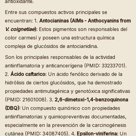
antioxidante.
Entre sus compuestos activos principales se
encuentran: 1.
Antocianinas (AIMs - Anthocyanins from
V. coignetiae
):
Estos pigmentos son responsables del
color carmesí y poseen una estructura química
compleja de glucósidos de antocianidina.
Son los principales responsables de la actividad
antiinflamatoria y anticancerígena (PMID: 33233701).
2.
Ácido caftarico:
Un ácido fenólico derivado de la
hidrólisis de ciertos glucósidos, que ha demostrado
propiedades antimutagénica y genotóxica significativas
(PMID: 21601008). 3.
2,6-dimetoxi-1,4-benzoquinona
(DBQ):
Un compuesto quinónico con propiedades
antiinflamatorias y quimiopreventivas documentadas,
especialmente en la prevención de la carcinogénesis
cutánea (PMID: 34087405). 4.
Epsilon-viniferina:
Un