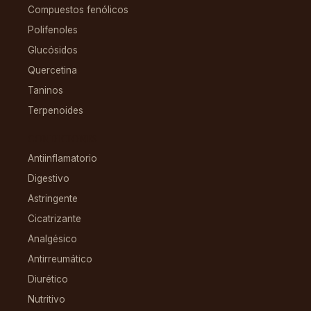
Compuestos fenólicos
Polifenoles
Glucósidos
Quercetina
Taninos
Terpenoides
CONDICIONES
Antiinflamatorio
Digestivo
Astringente
Cicatrizante
Analgésico
Antirreumático
Diurético
Nutritivo