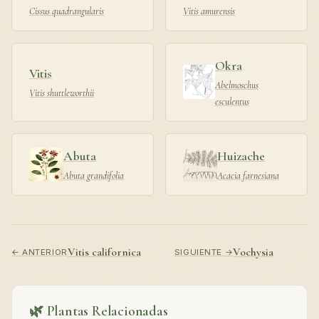
Cissus quadrangularis
Vitis amurensis
Okra
Vitis
Abelmoschus
Vitis shuttleworthii
esculentus
Abuta
Huizache
Abuta grandifolia
Acacia farnesiana
Vitis californica
Vochysia
← ANTERIOR
SIGUIENTE →
🌿 Plantas Relacionadas