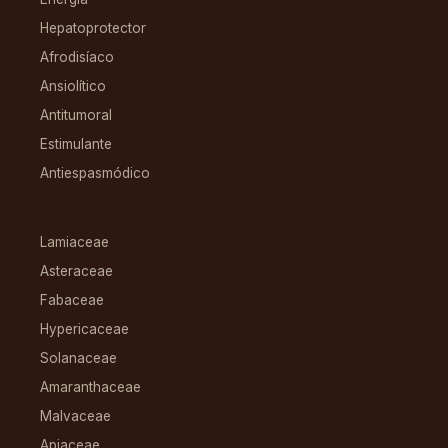
Hepatoprotector
Afrodisíaco
Ansiolítico
Antitumoral
Estimulante
Antiespasmódico
FAMILIAS
Lamiaceae
Asteraceae
Fabaceae
Hypericaceae
Solanaceae
Amaranthaceae
Malvaceae
Apiaceae