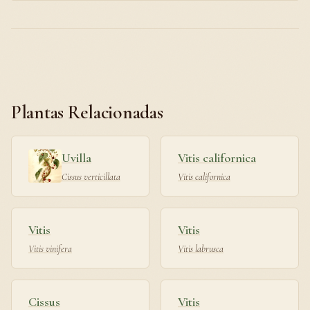
Plantas Relacionadas
Uvilla
Vitis californica
Cissus verticillata
Vitis californica
Vitis
Vitis
Vitis vinifera
Vitis labrusca
Cissus
Vitis