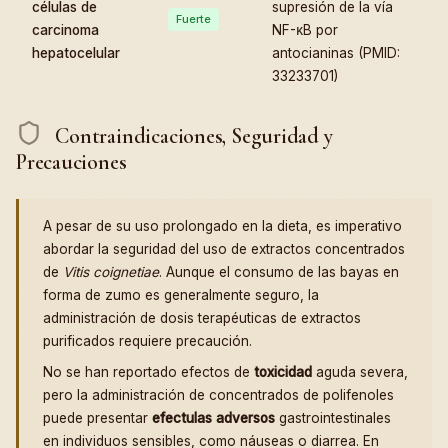
células de
supresión de la vía
Fuerte
carcinoma
NF-κB por
hepatocelular
antocianinas (PMID:
33233701)
Contraindicaciones, Seguridad y
Precauciones
A pesar de su uso prolongado en la dieta, es imperativo
abordar la seguridad del uso de extractos concentrados
de
Vitis coignetiae
. Aunque el consumo de las bayas en
forma de zumo es generalmente seguro, la
administración de dosis terapéuticas de extractos
purificados requiere precaución.
No se han reportado efectos de
toxicidad
aguda severa,
pero la administración de concentrados de polifenoles
puede presentar
efectulas adversos
gastrointestinales
en individuos sensibles, como náuseas o diarrea. En