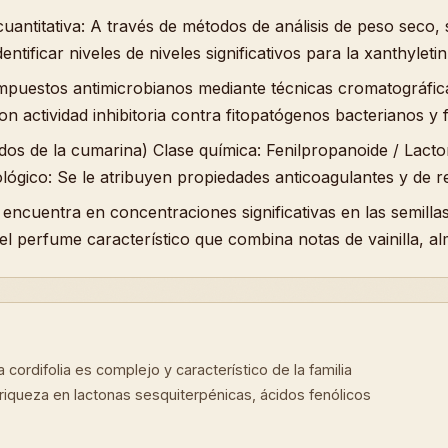
antitativa: A través de métodos de análisis de peso seco, 
ntificar niveles de niveles significativos para la xanthylet
 compuestos antimicrobianos mediante técnicas cromatográf
con actividad inhibitoria contra fitopatógenos bacterianos
dos de la cumarina) Clase química: Fenilpropanoide / Lac
lógico: Se le atribuyen propiedades anticoagulantes y de r
encuentra en concentraciones significativas en las semilla
el perfume característico que combina notas de vainilla, al
a cordifolia es complejo y característico de la familia
riqueza en lactonas sesquiterpénicas, ácidos fenólicos