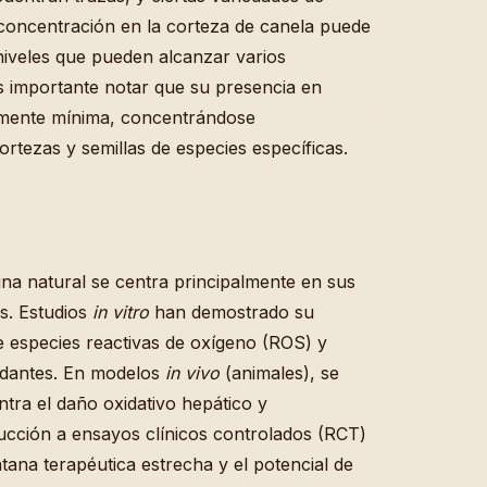
a concentración en la corteza de canela puede
niveles que pueden alcanzar varios
 importante notar que su presencia en
lmente mínima, concentrándose
ortezas y semillas de especies específicas.
rina natural se centra principalmente en sus
os. Estudios
in vitro
han demostrado su
e especies reactivas de oxígeno (ROS) y
xidantes. En modelos
in vivo
(animales), se
tra el daño oxidativo hepático y
ucción a ensayos clínicos controlados (RCT)
tana terapéutica estrecha y el potencial de