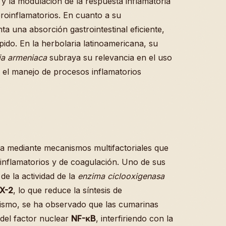
 y la modulación de la respuesta inflamatoria
roinflamatorios. En cuanto a su
ta una absorción gastrointestinal eficiente,
ido. En la herbolaria latinoamericana, su
ia armeniaca
subraya su relevancia en el uso
a el manejo de procesos inflamatorios
 mediante mecanismos multifactoriales que
inflamatorios y de coagulación. Uno de sus
de la actividad de la
enzima ciclooxigenasa
X-2
, lo que reduce la síntesis de
mismo, se ha observado que las cumarinas
 del factor nuclear
NF-κB
, interfiriendo con la