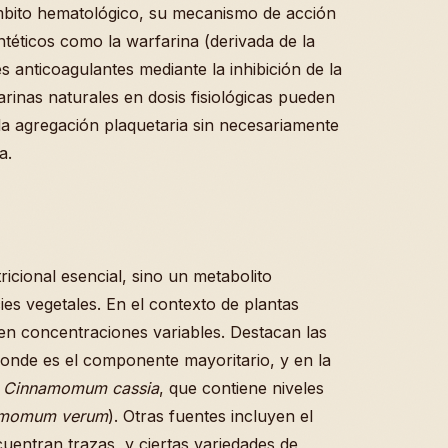
 ámbito hematológico, su mecanismo de acción
ntéticos como la warfarina (derivada de la
s anticoagulantes mediante la inhibición de la
arinas naturales en dosis fisiológicas pueden
a agregación plaquetaria sin necesariamente
a.
cional esencial, sino un metabolito
es vegetales. En el contexto de plantas
en concentraciones variables. Destacan las
donde es el componente mayoritario, y en la
n
Cinnamomum cassia
, que contiene niveles
amomum verum
). Otras fuentes incluyen el
uentran trazas, y ciertas variedades de