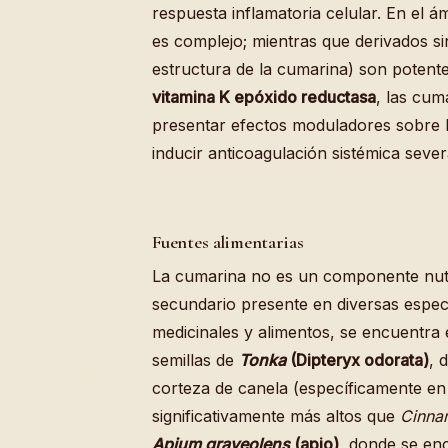
respuesta inflamatoria celular. En el
es complejo; mientras que derivados si
estructura de la cumarina) son potente
vitamina K epóxido reductasa
, las cum
presentar efectos moduladores sobre l
inducir anticoagulación sistémica sever
Fuentes alimentarias
La cumarina no es un componente nutri
secundario presente en diversas especi
medicinales y alimentos, se encuentra 
semillas de
Tonka
(Dipteryx odorata)
, 
corteza de canela (específicamente e
significativamente más altos que
Cinn
Apium graveolens
(apio)
, donde se enc