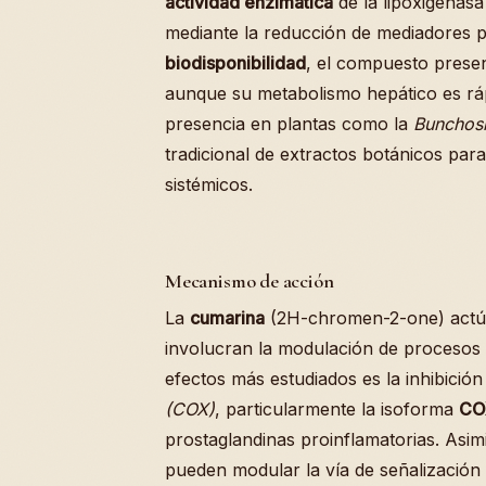
actividad enzimática
de la lipoxigenasa
mediante la reducción de mediadores p
biodisponibilidad
, el compuesto presen
aunque su metabolismo hepático es ráp
presencia en plantas como la
Bunchos
tradicional de extractos botánicos par
sistémicos.
Mecanismo de acción
La
cumarina
(2H-chromen-2-one) actúa
involucran la modulación de procesos 
efectos más estudiados es la inhibición 
(COX)
, particularmente la isoforma
CO
prostaglandinas proinflamatorias. Asi
pueden modular la vía de señalización