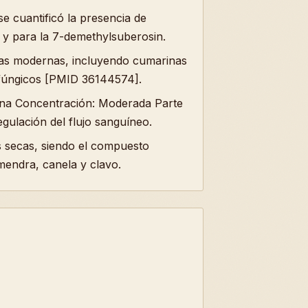
se cuantificó la presencia de
in y para la 7-demethylsuberosin.
icas modernas, incluyendo cumarinas
 y fúngicos [PMID 36144574].
tona Concentración: Moderada Parte
egulación del flujo sanguíneo.
s secas, siendo el compuesto
mendra, canela y clavo.