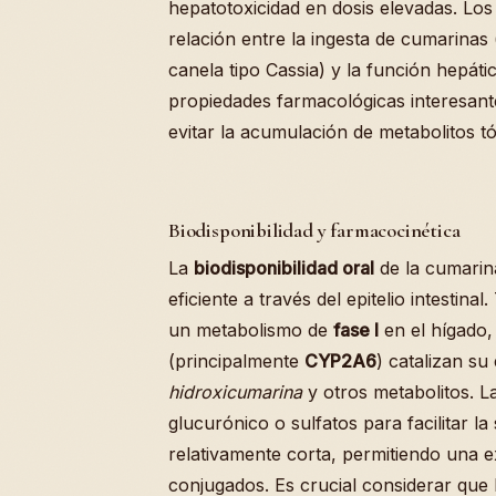
hepatotoxicidad en dosis elevadas. Los
relación entre la ingesta de cumarina
canela tipo Cassia) y la función hepáti
propiedades farmacológicas interesante
evitar la acumulación de metabolitos tó
Biodisponibilidad y farmacocinética
La
biodisponibilidad oral
de la cumarina
eficiente a través del epitelio intestin
un metabolismo de
fase I
en el hígado,
(principalmente
CYP2A6
) catalizan s
hidroxicumarina
y otros metabolitos. 
glucurónico o sulfatos para facilitar la
relativamente corta, permitiendo una ex
conjugados. Es crucial considerar que