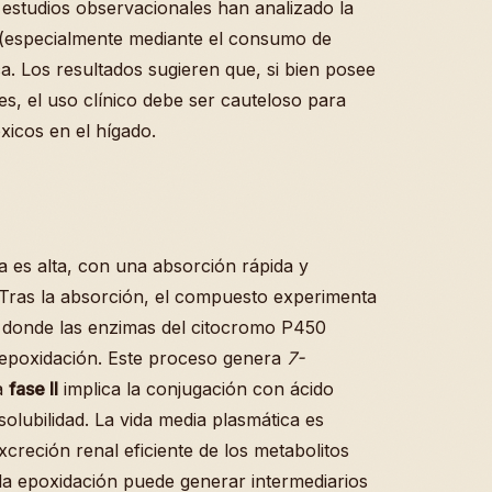
 estudios observacionales han analizado la
s (especialmente mediante el consumo de
ca. Los resultados sugieren que, si bien posee
s, el uso clínico debe ser cauteloso para
xicos en el hígado.
 es alta, con una absorción rápida y
al. Tras la absorción, el compuesto experimenta
 donde las enzimas del citocromo P450
u epoxidación. Este proceso genera
7-
La
fase II
implica la conjugación con ácido
 solubilidad. La vida media plasmática es
creción renal eficiente de los metabolitos
 la epoxidación puede generar intermediarios