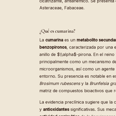
cicatrizante, antianémico. Se presenta
Asteraceae, Fabaceae.
¿Qué es cumarina?
La
cumarina
es un
metabolito secunda
benzopironos
, caracterizada por una
anillo de $\\alpha$-pirona. En el rein
principalmente como un mecanismo d
microorganismos, así como un agente d
entorno. Su presencia es notable en es
Brosimum rubescens
y la
Brunfelsia gr
matriz de compuestos bioactivos que re
La evidencia preclínica sugiere que l
y
antioxidantes
significativas. Sus mec