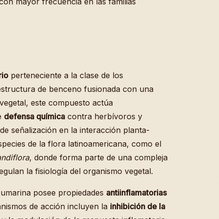
 con mayor frecuencia en las familias
rio
perteneciente a la clase de los
 estructura de benceno fusionada con una
o vegetal, este compuesto actúa
e
defensa química
contra herbívoros y
e señalización en la interacción planta-
pecies de la flora latinoamericana, como el
andiflora
, donde forma parte de una compleja
gulan la fisiología del organismo vegetal.
a cumarina posee propiedades
antiinflamatorias
anismos de acción incluyen la
inhibición de la