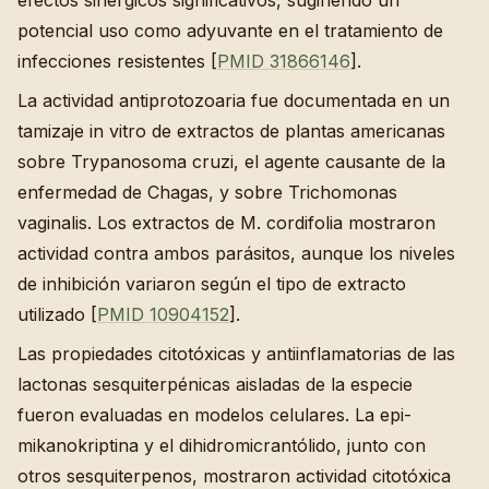
efectos sinérgicos significativos, sugiriendo un
potencial uso como adyuvante en el tratamiento de
infecciones resistentes [
PMID 31866146
].
La actividad antiprotozoaria fue documentada en un
tamizaje in vitro de extractos de plantas americanas
sobre Trypanosoma cruzi, el agente causante de la
enfermedad de Chagas, y sobre Trichomonas
vaginalis. Los extractos de M. cordifolia mostraron
actividad contra ambos parásitos, aunque los niveles
de inhibición variaron según el tipo de extracto
utilizado [
PMID 10904152
].
Las propiedades citotóxicas y antiinflamatorias de las
lactonas sesquiterpénicas aisladas de la especie
fueron evaluadas en modelos celulares. La epi-
mikanokriptina y el dihidromicrantólido, junto con
otros sesquiterpenos, mostraron actividad citotóxica