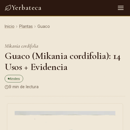
Yerbateca
Inicio
›
Plantas
›
Guaco
Mikania cordifolia
Guaco (Mikania cordifolia): 14
Usos + Evidencia
Andes
9 min de lectura