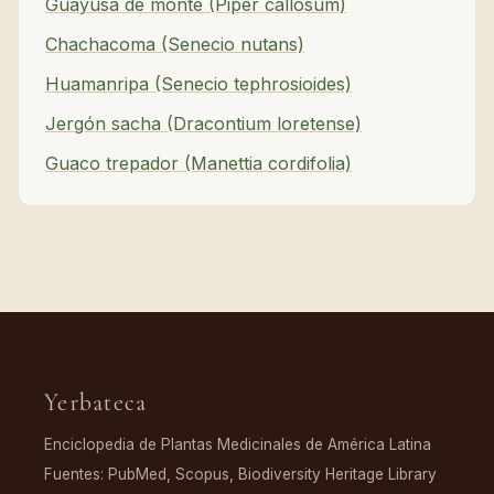
Guayusa de monte (Piper callosum)
Chachacoma (Senecio nutans)
Huamanripa (Senecio tephrosioides)
Jergón sacha (Dracontium loretense)
Guaco trepador (Manettia cordifolia)
Yerbateca
Enciclopedia de Plantas Medicinales de América Latina
Fuentes: PubMed, Scopus, Biodiversity Heritage Library