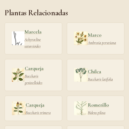
Plantas Relacionadas
Marcela
Marco
Achyrocline
Ambrosia peruviana
satureioides
Carqueja
Chilca
Baccharis
Baccharis latifolia
genistelloides
Carqueja
Romerillo
Baccharis trimera
Bidens pilosa