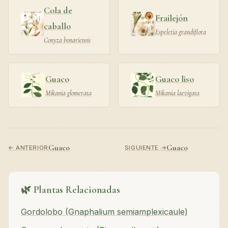
Cola de
Frailejón
caballo
Espeletia grandiflora
Conyza bonariensis
Guaco
Guaco liso
Mikania glomerata
Mikania laevigata
Guaco
Guaco
← ANTERIOR
SIGUIENTE →
🌿 Plantas Relacionadas
Gordolobo (Gnaphalium semiamplexicaule)