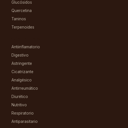
Glucósidos
Quercetina
Taninos
Terpenoides
CONDICIONES
Antiinflamatorio
Digestivo
Astringente
Cicatrizante
Analgésico
Antirreumático
Diurético
Nutritivo
Respiratorio
Antiparasitario