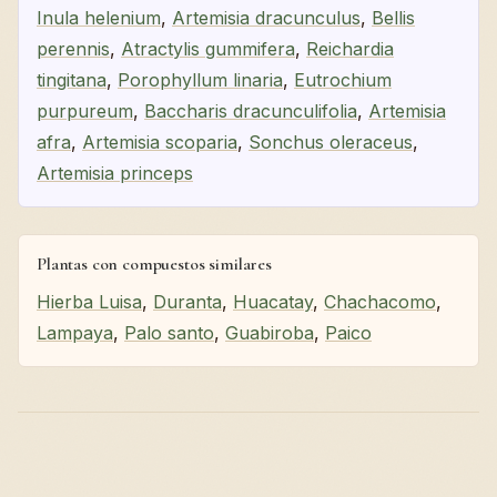
Inula helenium
,
Artemisia dracunculus
,
Bellis
perennis
,
Atractylis gummifera
,
Reichardia
tingitana
,
Porophyllum linaria
,
Eutrochium
purpureum
,
Baccharis dracunculifolia
,
Artemisia
afra
,
Artemisia scoparia
,
Sonchus oleraceus
,
Artemisia princeps
Plantas con compuestos similares
Hierba Luisa
,
Duranta
,
Huacatay
,
Chachacomo
,
Lampaya
,
Palo santo
,
Guabiroba
,
Paico