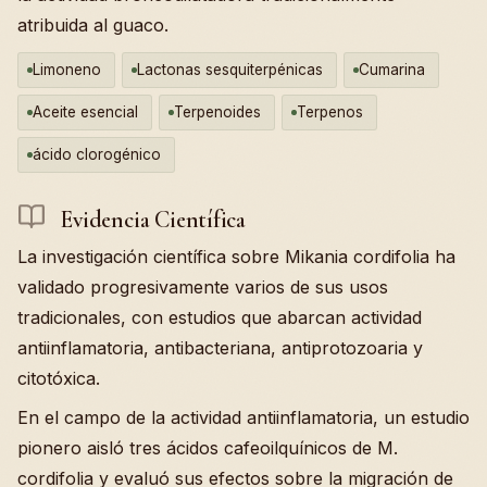
atribuida al guaco.
Limoneno
Lactonas sesquiterpénicas
Cumarina
Aceite esencial
Terpenoides
Terpenos
ácido clorogénico
Evidencia Científica
La investigación científica sobre Mikania cordifolia ha
validado progresivamente varios de sus usos
tradicionales, con estudios que abarcan actividad
antiinflamatoria, antibacteriana, antiprotozoaria y
citotóxica.
En el campo de la actividad antiinflamatoria, un estudio
pionero aisló tres ácidos cafeoilquínicos de M.
cordifolia y evaluó sus efectos sobre la migración de