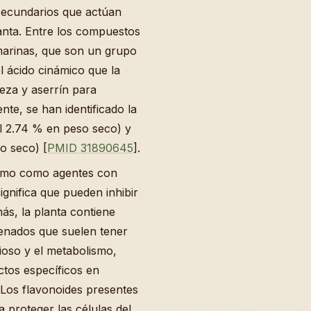
secundarios que actúan
nta. Entre los compuestos
arinas, que son un grupo
 ácido cinámico que la
teza y aserrín para
te, se han identificado la
l 2.74 % en peso seco) y
o seco) [
PMID 31890645
].
ismo como agentes con
significa que pueden inhibir
ás, la planta contiene
enados que suelen tener
ioso y el metabolismo,
tos específicos en
Los flavonoides presentes
 proteger las células del