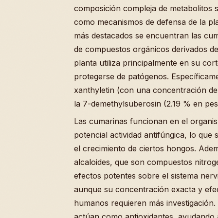
composición compleja de metabolitos 
como mecanismos de defensa de la pla
más destacados se encuentran las cum
de compuestos orgánicos derivados del
planta utiliza principalmente en su cor
protegerse de patógenos. Específicamen
xanthyletin (con una concentración de
la 7-demethylsuberosin (2.19 % en pes
Las cumarinas funcionan en el organ
potencial actividad antifúngica, lo que 
el crecimiento de ciertos hongos. Adem
alcaloides, que son compuestos nitrog
efectos potentes sobre el sistema nerv
aunque su concentración exacta y efec
humanos requieren más investigación. 
actúan como antioxidantes, ayudando a