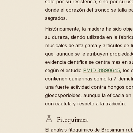
solo por su resistencia, sino por su uso
donde el corazón del tronco se talla p
sagrados.
Históricamente, la madera ha sido obj
su dureza, siendo utilizada en la fabri
musicales de alta gama y artículos de l
que, aunque se le atribuyen propiedade
evidencia científica se centra más en s
según el estudio
PMID 31890645
, los 
contienen cumarinas como la 7-demeti
una fuerte actividad contra hongos co
gloeosporioides, aunque la eficacia e
con cautela y respeto a la tradición.
Fitoquímica
El análisis fitoquímico de Brosimum r