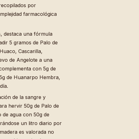
recopilados por
mplejidad farmacológica
, destaca una fórmula
añadir 5 gramos de Palo de
Huaco, Cascarilla,
uevo de Angelote a una
e complementa con 5g de
 5g de Huanarpo Hembra,
día.
ación de la sangre y
ra hervir 50g de Palo de
o de agua con 50g de
ándose un litro diario por
a madera es valorada no