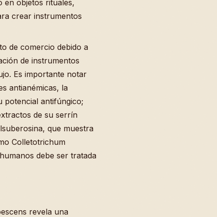
 en objetos rituales,
ara crear instrumentos
eto de comercio debido a
cación de instrumentos
ujo. Es importante notar
s antianémicas, la
u potencial antifúngico;
extractos de su serrín
lsuberosina, que muestra
mo Colletotrichum
n humanos debe ser tratada
ubescens revela una