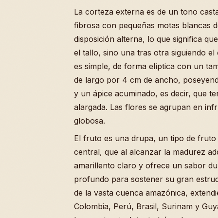
La corteza externa es de un tono cast
fibrosa con pequeñas motas blancas de
disposición alterna, lo que significa q
el tallo, sino una tras otra siguiendo e
es simple, de forma elíptica con un t
de largo por 4 cm de ancho, poseyend
y un ápice acuminado, es decir, que te
alargada. Las flores se agrupan en inf
globosa.
El fruto es una drupa, un tipo de frut
central, que al alcanzar la madurez ad
amarillento claro y ofrece un sabor dul
profundo para sostener su gran estruct
de la vasta cuenca amazónica, extend
Colombia, Perú, Brasil, Surinam y Guya