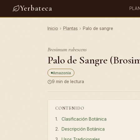
Yerbateca
PLA
Inicio
›
Plantas
›
Palo de sangre
Brosimum rubescens
Palo de Sangre (Brosi
Amazonia
9 min de lectura
CONTENIDO
Clasificación Botánica
Descripción Botánica
Usos Tradicionales