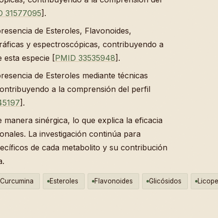
D 31577095
].
presencia de Esteroles, Flavonoides,
ráficas y espectroscópicas, contribuyendo a
e esta especie [
PMID 33535948
].
presencia de Esteroles mediante técnicas
ontribuyendo a la comprensión del perfil
45197
].
manera sinérgica, lo que explica la eficacia
onales. La investigación continúa para
ecíficos de cada metabolito y su contribución
a.
Curcumina
Esteroles
Flavonoides
Glicósidos
Licop