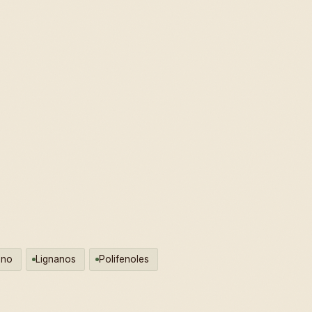
eno
Lignanos
Polifenoles