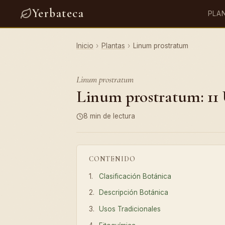
Yerbateca
PLA
Inicio
›
Plantas
›
Linum prostratum
Linum prostratum
Linum prostratum: 11 
8 min de lectura
CONTENIDO
Clasificación Botánica
Descripción Botánica
Usos Tradicionales