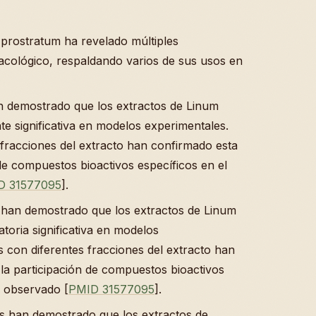
m prostratum ha revelado múltiples
macológico, respaldando varios de sus usos en
an demostrado que los extractos de Linum
te significativa en modelos experimentales.
 fracciones del extracto han confirmado esta
 de compuestos bioactivos específicos en el
D 31577095
].
os han demostrado que los extractos de Linum
toria significativa en modelos
 con diferentes fracciones del extracto han
la participación de compuestos bioactivos
n observado [
PMID 31577095
].
os han demostrado que los extractos de