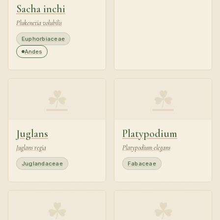
Sacha inchi
Plukenetia volubilis
Euphorbiaceae
Andes
☘
☘
Juglans
Platypodium
Juglans regia
Platypodium elegans
Juglandaceae
Fabaceae
☘
☘