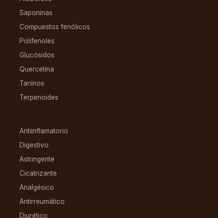
Saponinas
Compuestos fenólicos
Polifenoles
Glucósidos
Quercetina
Taninos
Terpenoides
CONDICIONES
Antiinflamatorio
Digestivo
Astringente
Cicatrizante
Analgésico
Antirreumático
Diurético