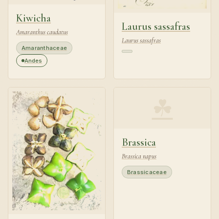
Kiwicha
Laurus sassafras
Amaranthus caudatus
Laurus sassafras
Amaranthaceae
Andes
☘
Brassica
Brassica napus
Brassicaceae