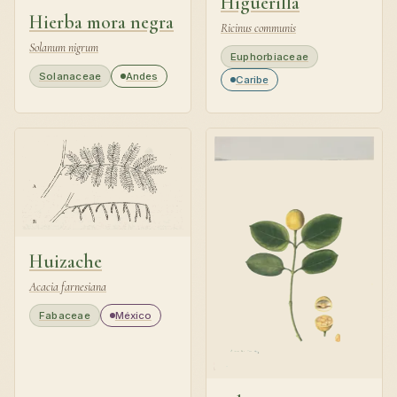
Higuerilla
Hierba mora negra
Ricinus communis
Solanum nigrum
Euphorbiaceae
Solanaceae
Andes
Caribe
Huizache
Acacia farnesiana
Fabaceae
México