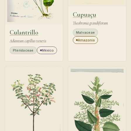
Cupuaçu
Theobroma grandiflorum
Culantrillo
Malvaceae
Amazonia
Adiantum capillus-veneris
Pteridaceae
México