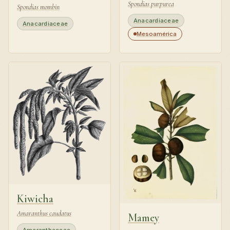
Spondias purpurea
Spondias mombin
Anacardiaceae
Anacardiaceae
Mesoamérica
Kiwicha
Amaranthus caudatus
Mamey
Amaranthaceae