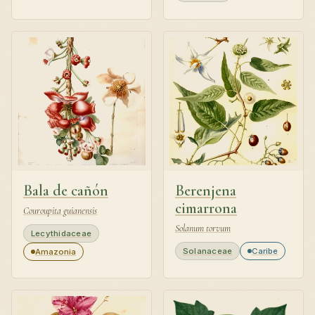
Bala de cañón
Berenjena
cimarrona
Couroupita guianensis
Solanum torvum
Lecythidaceae
Solanaceae
Caribe
Amazonia