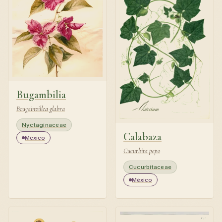
Bugambilia
Bougainvillea glabra
Nyctaginaceae
Calabaza
México
Cucurbita pepo
Cucurbitaceae
México