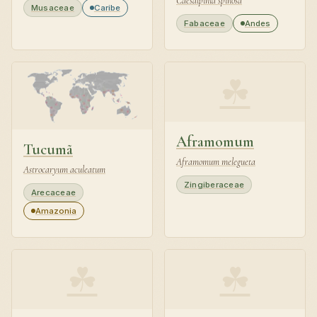
Caesalpinia spinosa
Musaceae
Caribe
Fabaceae
Andes
☘
Aframomum
Tucumã
Aframomum melegueta
Astrocaryum aculeatum
Zingiberaceae
Arecaceae
Amazonia
☘
☘