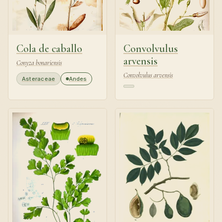
Cola de caballo
Convolvulus
arvensis
Conyza bonariensis
Convolvulus arvensis
Asteraceae
Andes