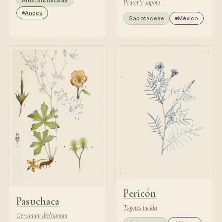
Pouteria sapota
Andes
Sapotaceae
México
Pericón
Pasuchaca
Tagetes lucida
Geranium dielsianum