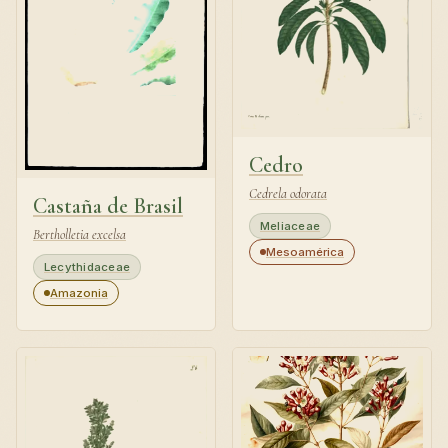
Cedro
Cedrela odorata
Castaña de Brasil
Meliaceae
Bertholletia excelsa
Mesoamérica
Lecythidaceae
Amazonia