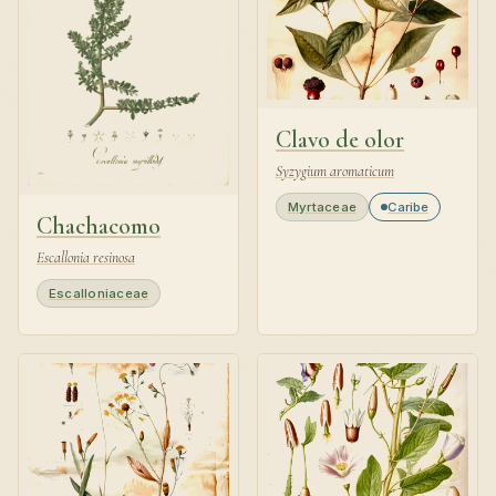
Clavo de olor
Syzygium aromaticum
Myrtaceae
Caribe
Chachacomo
Escallonia resinosa
Escalloniaceae