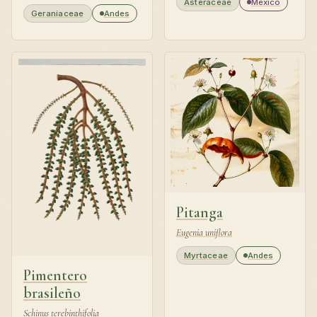
Asteraceae
México
Geraniaceae
Andes
Pitanga
Eugenia uniflora
Myrtaceae
Andes
Pimentero
brasileño
Schinus terebinthifolia