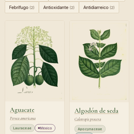
Febrífugo
Antioxidante
Antidiarreico
(2)
(2)
(2)
Aguacate
Algodón de seda
Persea americana
Calotropis procera
Lauraceae
México
Apocynaceae