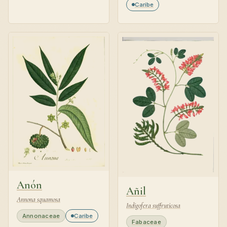
Caribe
Anón
Añil
Annona squamosa
Indigofera suffruticosa
Annonaceae
Caribe
Fabaceae