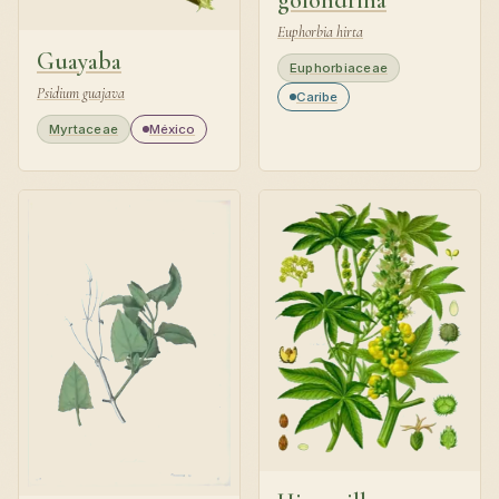
golondrina
Euphorbia hirta
Guayaba
Euphorbiaceae
Psidium guajava
Caribe
Myrtaceae
México