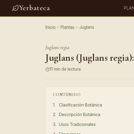
Yerbateca
PLA
Inicio
›
Plantas
›
Juglans
Juglans regia
Juglans (Juglans regia)
11 min de lectura
CONTENIDO
Clasificación Botánica
Descripción Botánica
Usos Tradicionales