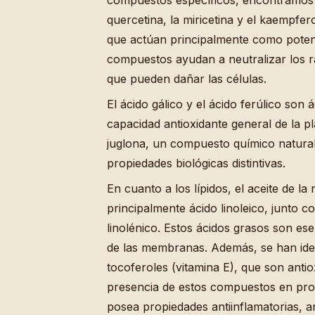
quercetina, la miricetina y el kaempfer
que actúan principalmente como potent
compuestos ayudan a neutralizar los ra
que pueden dañar las células.
El ácido gálico y el ácido ferúlico son
capacidad antioxidante general de la p
juglona, un compuesto químico natural
propiedades biológicas distintivas.
En cuanto a los lípidos, el aceite de l
principalmente ácido linoleico, junto 
linolénico. Estos ácidos grasos son ese
de las membranas. Además, se han id
tocoferoles (vitamina E), que son antio
presencia de estos compuestos en prop
posea propiedades antiinflamatorias, a