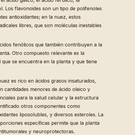
ol. Los flavonoides son un tipo de polifenoles
es antioxidantes; en la nuez, estos
dicales libres, que son moléculas inestables
 ácidos fenólicos que también contribuyen a la
lanta. Otro compuesto relevante es la
 que se encuentra en la planta y que tiene
a nuez es rico en ácidos grasos insaturados,
con cantidades menores de ácido oleico y
nciales para la salud celular y la estructura
entificado otros componentes como
xidantes liposolubles, y diversos esteroles. La
orciones específicas permite que la planta
ntitumorales y neuroprotectoras.