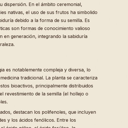
u dispersión. En el ámbito ceremonial,
 nativas, el uso de sus frutos ha simbolido
abiduría debido a la forma de su semilla. Es
ticas son formas de conocimiento valioso
n en generación, integrando la sabiduría
raleza.
ia es notablemente compleja y diversa, lo
edicina tradicional. La planta se caracteriza
os bioactivos, principalmente distribuidos
el revestimiento de la semilla (el hollejo o
les.
cados, destacan los polifenoles, que incluyen
s y los ácidos fenólicos. Entre los
ácido gálico, el ácido ferúlico, la