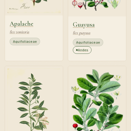
Apalache
Guayusa
Ilex vomitoria
Ilex guayusa
Aquifoliaceae
Aquifoliaceae
Andes