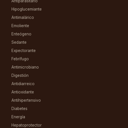
Antiparasitario
Hipoglucemiante
Antimalárico
Emoliente
Enteógeno
Sedante
Expectorante
Febrífugo
Antimicrobiano
Digestión
Antidiarreico
Antioxidante
Antihipertensivo
Diabetes
Energía
Hepatoprotector