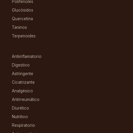
Polifenoles
Glucósidos
Quercetina
Taninos
Terpenoides
CONDICIONES
Antiinflamatorio
Digestivo
Astringente
Cicatrizante
Analgésico
Antirreumático
Diurético
Nutritivo
Respiratorio