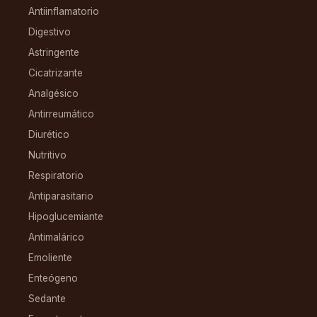
Antiinflamatorio
Digestivo
Astringente
Cicatrizante
Analgésico
Antirreumático
Diurético
Nutritivo
Respiratorio
Antiparasitario
Hipoglucemiante
Antimalárico
Emoliente
Enteógeno
Sedante