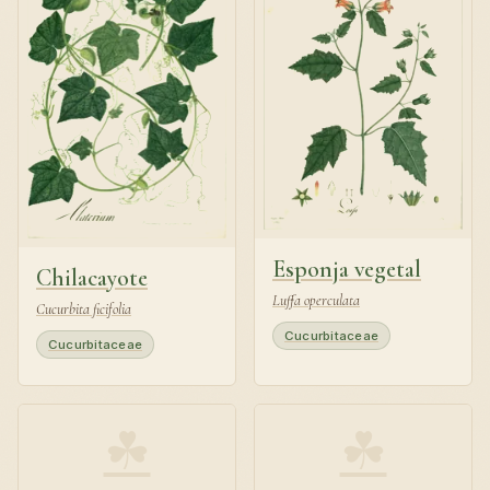
Esponja vegetal
Chilacayote
Luffa operculata
Cucurbita ficifolia
Cucurbitaceae
Cucurbitaceae
☘
☘