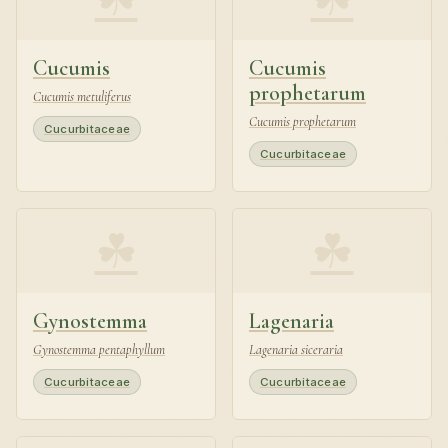
Cucumis
Cucumis
prophetarum
Cucumis metuliferus
Cucumis prophetarum
Cucurbitaceae
Cucurbitaceae
☘
☘
Gynostemma
Lagenaria
Gynostemma pentaphyllum
Lagenaria siceraria
Cucurbitaceae
Cucurbitaceae