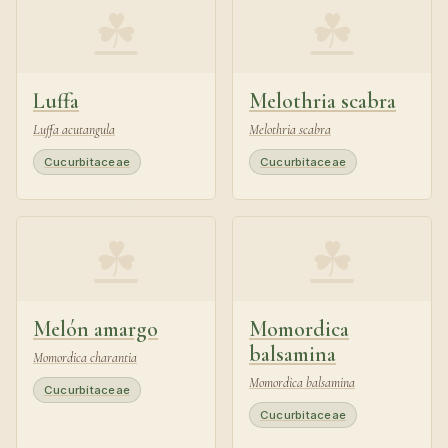
☘
☘
Luffa
Melothria scabra
Luffa acutangula
Melothria scabra
Cucurbitaceae
Cucurbitaceae
☘
☘
Melón amargo
Momordica
balsamina
Momordica charantia
Momordica balsamina
Cucurbitaceae
Cucurbitaceae