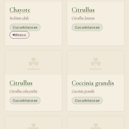
Chayote
Citrullus
Sechium edule
Citrullus lanatus
Cucurbitaceae
Cucurbitaceae
México
☘
☘
Citrullus
Coccinia grandis
Citrullus colocynthis
Coccinia grandis
Cucurbitaceae
Cucurbitaceae
☘
☘