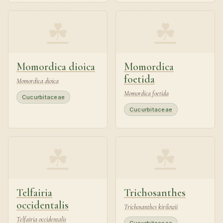
☘
☘
Momordica dioica
Momordica
foetida
Momordica dioica
Momordica foetida
Cucurbitaceae
Cucurbitaceae
☘
☘
Telfairia
Trichosanthes
occidentalis
Trichosanthes kirilowii
Telfairia occidentalis