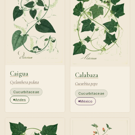
Caigua
Calabaza
Cyclanthera pedata
Cucurbita pepo
Cucurbitaceae
Cucurbitaceae
Andes
México