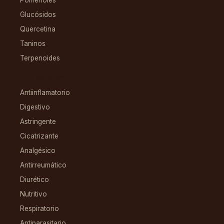
Glucósidos
Quercetina
Taninos
Terpenoides
CONDICIONES
Antiinflamatorio
Digestivo
Astringente
Cicatrizante
Analgésico
Antirreumático
Diurético
Nutritivo
Respiratorio
Antiparasitario