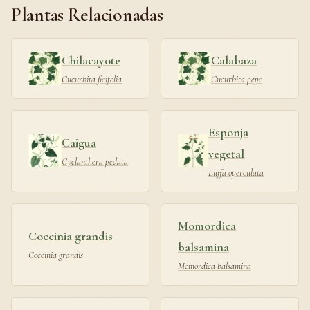
Plantas Relacionadas
Chilacayote
Calabaza
Cucurbita ficifolia
Cucurbita pepo
Esponja
Caigua
vegetal
Cyclanthera pedata
Luffa operculata
Momordica
Coccinia grandis
balsamina
Coccinia grandis
Momordica balsamina