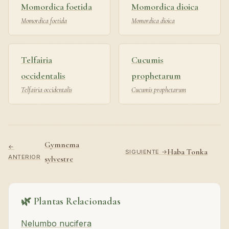
Momordica foetida
Momordica dioica
Momordica foetida
Momordica dioica
Telfairia
Cucumis
occidentalis
prophetarum
Telfairia occidentalis
Cucumis prophetarum
Gymnema
←
Haba Tonka
SIGUIENTE →
ANTERIOR
sylvestre
🌿 Plantas Relacionadas
Nelumbo nucifera