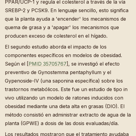
PPAR/UCP-1 y regula el colesterol a través de la vía
SREBP-2 y PCSK9. En lenguaje sencillo, esto significa
que la planta ayuda a 'encender' los mecanismos de
quema de grasa y a 'apagar' los mecanismos que
producen exceso de colesterol en el hígado.
El segundo estudio aborda el impacto de los
componentes específicos en modelos de obesidad.
Según el [
PMID 35705767
], se investigó el efecto
preventivo de Gynostemma pentaphyllum y el
Gypenoside-IV (una saponina específica) sobre los
trastornos metabólicos. Este fue un estudio de tipo in
vivo utilizando un modelo de ratones inducidos con
obesidad mediante una dieta alta en grasas (DIO). El
método consistió en administrar extracto de agua de la
planta (GPWE) a dosis de las dosis evaluadas/día.
Los resultados mostraron que el tratamiento ayudaba