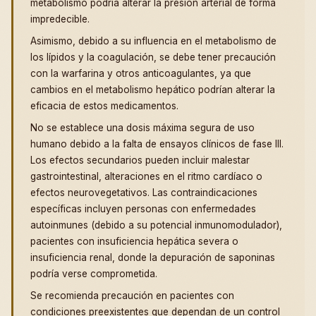
metabolismo podría alterar la presión arterial de forma
impredecible.
Asimismo, debido a su influencia en el metabolismo de
los lípidos y la coagulación, se debe tener precaución
con la warfarina y otros anticoagulantes, ya que
cambios en el metabolismo hepático podrían alterar la
eficacia de estos medicamentos.
No se establece una dosis máxima segura de uso
humano debido a la falta de ensayos clínicos de fase III.
Los efectos secundarios pueden incluir malestar
gastrointestinal, alteraciones en el ritmo cardíaco o
efectos neurovegetativos. Las contraindicaciones
específicas incluyen personas con enfermedades
autoinmunes (debido a su potencial inmunomodulador),
pacientes con insuficiencia hepática severa o
insuficiencia renal, donde la depuración de saponinas
podría verse comprometida.
Se recomienda precaución en pacientes con
condiciones preexistentes que dependan de un control