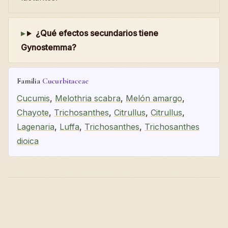
¿Qué efectos secundarios tiene
Gynostemma?
Familia
Cucurbitaceae
Cucumis
,
Melothria scabra
,
Melón amargo
,
Chayote
,
Trichosanthes
,
Citrullus
,
Citrullus
,
Lagenaria
,
Luffa
,
Trichosanthes
,
Trichosanthes
dioica