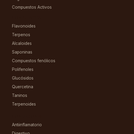
Compuestos Activos
COMPUESTOS
Flavonoides
Terpenos
Alcaloides
Saponinas
Compuestos fenólicos
Polifenoles
Glucósidos
Quercetina
Taninos
Terpenoides
CONDICIONES
Antiinflamatorio
Digestivo