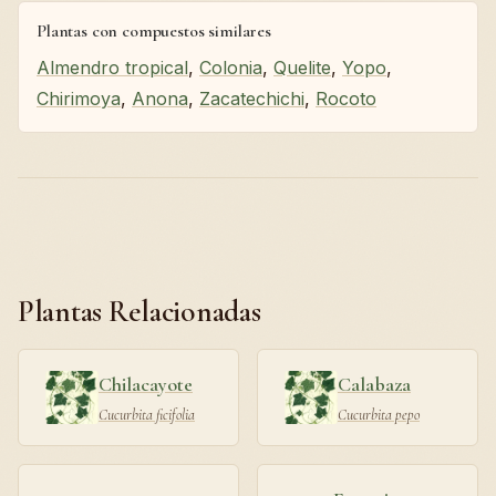
Plantas con compuestos similares
Almendro tropical
,
Colonia
,
Quelite
,
Yopo
,
Chirimoya
,
Anona
,
Zacatechichi
,
Rocoto
Plantas Relacionadas
Chilacayote
Calabaza
Cucurbita ficifolia
Cucurbita pepo