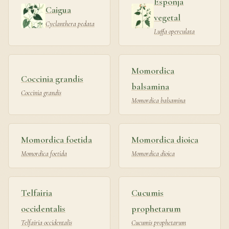
Esponja
Caigua
vegetal
Cyclanthera pedata
Luffa operculata
Momordica
Coccinia grandis
balsamina
Coccinia grandis
Momordica balsamina
Momordica foetida
Momordica dioica
Momordica foetida
Momordica dioica
Telfairia
Cucumis
occidentalis
prophetarum
Telfairia occidentalis
Cucumis prophetarum