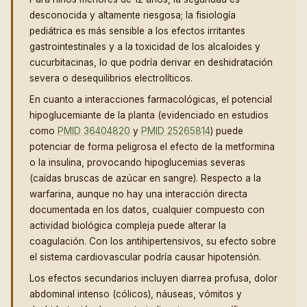
desconocida y altamente riesgosa; la fisiología
pediátrica es más sensible a los efectos irritantes
gastrointestinales y a la toxicidad de los alcaloides y
cucurbitacinas, lo que podría derivar en deshidratación
severa o desequilibrios electrolíticos.
En cuanto a interacciones farmacológicas, el potencial
hipoglucemiante de la planta (evidenciado en estudios
como
PMID 36404820
y
PMID 25265814
) puede
potenciar de forma peligrosa el efecto de la metformina
o la insulina, provocando hipoglucemias severas
(caídas bruscas de azúcar en sangre). Respecto a la
warfarina, aunque no hay una interacción directa
documentada en los datos, cualquier compuesto con
actividad biológica compleja puede alterar la
coagulación. Con los antihipertensivos, su efecto sobre
el sistema cardiovascular podría causar hipotensión.
Los efectos secundarios incluyen diarrea profusa, dolor
abdominal intenso (cólicos), náuseas, vómitos y