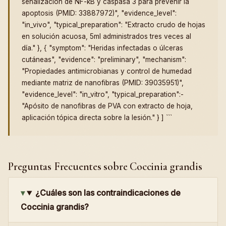
señalización de NF-kB y caspasa 3 para prevenir la
apoptosis (PMID: 33887972)", "evidence_level":
"in_vivo", "typical_preparation": "Extracto crudo de hojas
en solución acuosa, 5ml administrados tres veces al
día." }, { "symptom": "Heridas infectadas o úlceras
cutáneas", "evidence": "preliminary", "mechanism":
"Propiedades antimicrobianas y control de humedad
mediante matriz de nanofibras (PMID: 39035951)",
"evidence_level": "in_vitro", "typical_preparation":-
"Apósito de nanofibras de PVA con extracto de hoja,
aplicación tópica directa sobre la lesión." } ] ```
Preguntas Frecuentes sobre Coccinia grandis
¿Cuáles son las contraindicaciones de
Coccinia grandis?