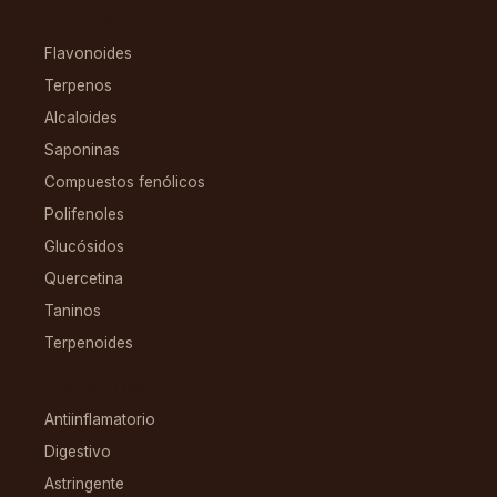
COMPUESTOS
Flavonoides
Terpenos
Alcaloides
Saponinas
Compuestos fenólicos
Polifenoles
Glucósidos
Quercetina
Taninos
Terpenoides
CONDICIONES
Antiinflamatorio
Digestivo
Astringente