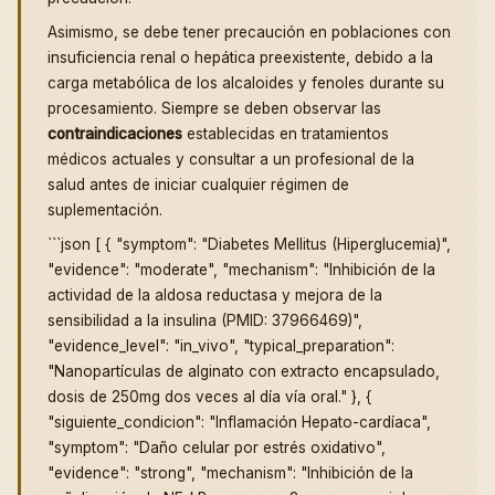
Asimismo, se debe tener precaución en poblaciones con
insuficiencia renal o hepática preexistente, debido a la
carga metabólica de los alcaloides y fenoles durante su
procesamiento. Siempre se deben observar las
contraindicaciones
establecidas en tratamientos
médicos actuales y consultar a un profesional de la
salud antes de iniciar cualquier régimen de
suplementación.
```json [ { "symptom": "Diabetes Mellitus (Hiperglucemia)",
"evidence": "moderate", "mechanism": "Inhibición de la
actividad de la aldosa reductasa y mejora de la
sensibilidad a la insulina (PMID: 37966469)",
"evidence_level": "in_vivo", "typical_preparation":
"Nanopartículas de alginato con extracto encapsulado,
dosis de 250mg dos veces al día vía oral." }, {
"siguiente_condicion": "Inflamación Hepato-cardíaca",
"symptom": "Daño celular por estrés oxidativo",
"evidence": "strong", "mechanism": "Inhibición de la