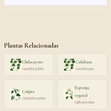
Plantas Relacionadas
Chilacayote
Calabaza
Cucurbita ficifolia
Cucurbita pepo
Esponja
Caigua
vegetal
Cyclanthera pedata
Luffa operculata