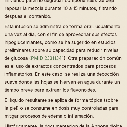
hirviendo para no degradar componentes). Se deja
reposar la mezcla durante 10 a 15 minutos, filtrando
después el contenido.
Esta infusión se administra de forma oral, usualmente
una vez al día, con el fin de aprovechar sus efectos
hipoglucemiantes, como se ha sugerido en estudios
preliminares sobre su capacidad para reducir niveles
de glucosa (
PMID 23311341
). Otra preparación común
es el uso de extractos concentrados para procesos
inflamatorios. En este caso, se realiza una decocción
suave donde las hojas se hierven en agua durante un
tiempo breve para extraer los flavonoides.
El líquido resultante se aplica de forma tópica (sobre
la piel) o se consume en dosis muy controladas para
mitigar procesos de edema o inflamación.
Históricamente, la documentación de la Annona dioica