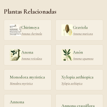
Plantas Relacionadas
Chirimoya
Graviola
Annona cherimola
Annona muricata
Anona
Anón
Annona reticulata
Annona squamosa
Monodora myristica
Xylopia aethiopica
Monodora myristica
Xylopia aethiopica
Annona
Annona crassiflora