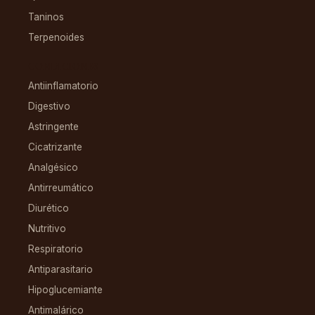
Taninos
Terpenoides
CONDICIONES
Antiinflamatorio
Digestivo
Astringente
Cicatrizante
Analgésico
Antirreumático
Diurético
Nutritivo
Respiratorio
Antiparasitario
Hipoglucemiante
Antimalárico