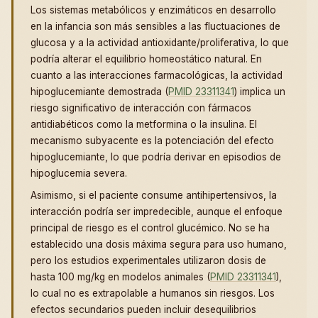
Los sistemas metabólicos y enzimáticos en desarrollo
en la infancia son más sensibles a las fluctuaciones de
glucosa y a la actividad antioxidante/proliferativa, lo que
podría alterar el equilibrio homeostático natural. En
cuanto a las interacciones farmacológicas, la actividad
hipoglucemiante demostrada (
PMID 23311341
) implica un
riesgo significativo de interacción con fármacos
antidiabéticos como la metformina o la insulina. El
mecanismo subyacente es la potenciación del efecto
hipoglucemiante, lo que podría derivar en episodios de
hipoglucemia severa.
Asimismo, si el paciente consume antihipertensivos, la
interacción podría ser impredecible, aunque el enfoque
principal de riesgo es el control glucémico. No se ha
establecido una dosis máxima segura para uso humano,
pero los estudios experimentales utilizaron dosis de
hasta 100 mg/kg en modelos animales (
PMID 23311341
),
lo cual no es extrapolable a humanos sin riesgos. Los
efectos secundarios pueden incluir desequilibrios