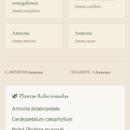
senegalensis
Annona crassiflora
Annona senegalensis
Annona
Annona
Annona montana
Annona cacans
Annona
Annona
← ANTERIOR
SIGUIENTE →
🌿 Plantas Relacionadas
Annona dolabripetala
Cardiopetalum calophyllum
Biribá (Rollinia mucosa)