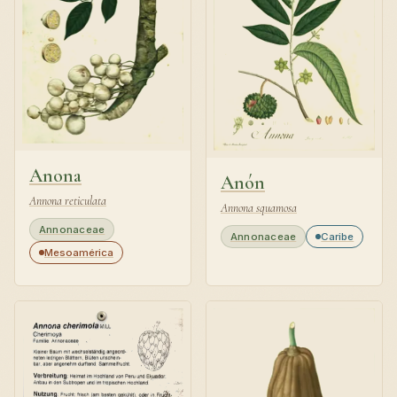
Anona
Anón
Annona reticulata
Annona squamosa
Annonaceae
Annonaceae
Caribe
Mesoamérica