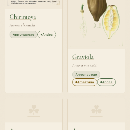
Chirimoya
Annona cherimola
Annonaceae
Andes
Graviola
Annona muricata
Annonaceae
Amazonia
Andes
☘
☘