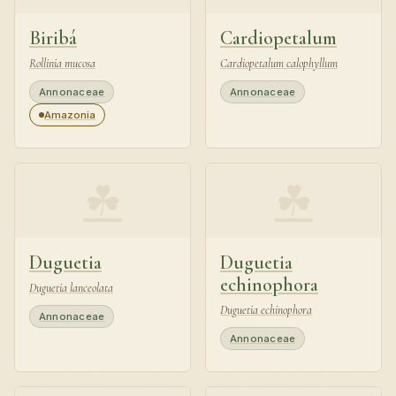
Biribá
Cardiopetalum
Rollinia mucosa
Cardiopetalum calophyllum
Annonaceae
Annonaceae
Amazonia
☘
☘
Duguetia
Duguetia
echinophora
Duguetia lanceolata
Duguetia echinophora
Annonaceae
Annonaceae