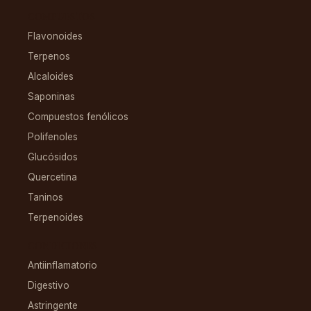
COMPUESTOS
Flavonoides
Terpenos
Alcaloides
Saponinas
Compuestos fenólicos
Polifenoles
Glucósidos
Quercetina
Taninos
Terpenoides
CONDICIONES
Antiinflamatorio
Digestivo
Astringente