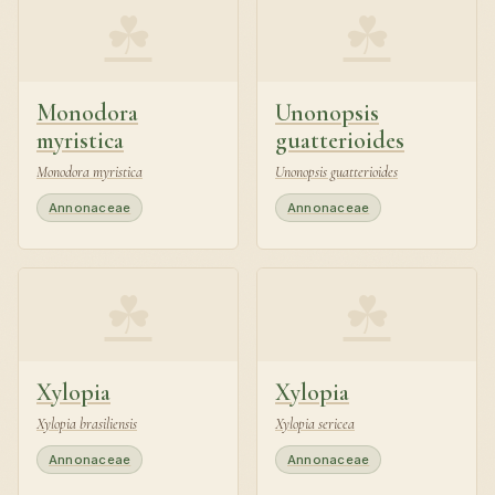
☘
☘
Monodora
Unonopsis
myristica
guatterioides
Monodora myristica
Unonopsis guatterioides
Annonaceae
Annonaceae
☘
☘
Xylopia
Xylopia
Xylopia brasiliensis
Xylopia sericea
Annonaceae
Annonaceae