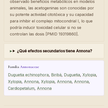
observado beneficios metabólicos en modelos
animales, las acetogeninas son conocidas por
su potente actividad citotóxica y su capacidad
para inhibir el complejo mitocondrial I, lo que
podría inducir toxicidad celular si no se
controlan las dosis [PMID 19319860].
¿Qué efectos secundarios tiene Annona?
Familia
Annonaceae
Duguetia echinophora
,
Biribá
,
Duguetia
,
Xylopia
,
Xylopia
,
Annona
,
Xylopia
,
Annona
,
Annona
,
Cardiopetalum
,
Annona