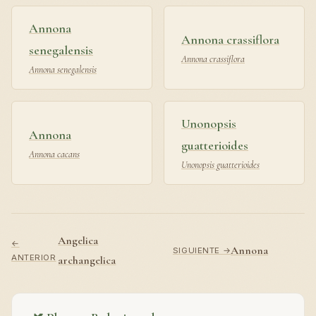
Annona
Annona crassiflora
senegalensis
Annona crassiflora
Annona senegalensis
Unonopsis
Annona
guatterioides
Annona cacans
Unonopsis guatterioides
Angelica
←
Annona
SIGUIENTE →
ANTERIOR
archangelica