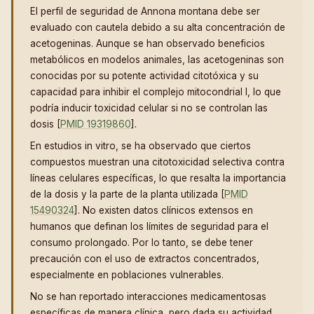
El perfil de seguridad de Annona montana debe ser
evaluado con cautela debido a su alta concentración de
acetogeninas. Aunque se han observado beneficios
metabólicos en modelos animales, las acetogeninas son
conocidas por su potente actividad citotóxica y su
capacidad para inhibir el complejo mitocondrial I, lo que
podría inducir toxicidad celular si no se controlan las
dosis [
PMID 19319860
].
En estudios in vitro, se ha observado que ciertos
compuestos muestran una citotoxicidad selectiva contra
líneas celulares específicas, lo que resalta la importancia
de la dosis y la parte de la planta utilizada [
PMID
15490324
]. No existen datos clínicos extensos en
humanos que definan los límites de seguridad para el
consumo prolongado. Por lo tanto, se debe tener
precaución con el uso de extractos concentrados,
especialmente en poblaciones vulnerables.
No se han reportado interacciones medicamentosas
específicas de manera clínica, pero dada su actividad