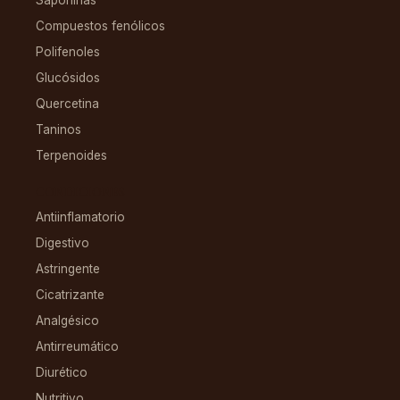
Saponinas
Compuestos fenólicos
Polifenoles
Glucósidos
Quercetina
Taninos
Terpenoides
CONDICIONES
Antiinflamatorio
Digestivo
Astringente
Cicatrizante
Analgésico
Antirreumático
Diurético
Nutritivo