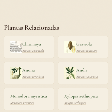
Plantas Relacionadas
Chirimoya
Graviola
Annona cherimola
Annona muricata
Anona
Anón
Annona reticulata
Annona squamosa
Monodora myristica
Xylopia aethiopica
Monodora myristica
Xylopia aethiopica