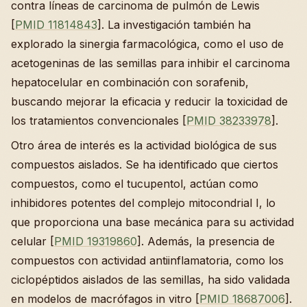
contra líneas de carcinoma de pulmón de Lewis
[
PMID 11814843
]. La investigación también ha
explorado la sinergia farmacológica, como el uso de
acetogeninas de las semillas para inhibir el carcinoma
hepatocelular en combinación con sorafenib,
buscando mejorar la eficacia y reducir la toxicidad de
los tratamientos convencionales [
PMID 38233978
].
Otro área de interés es la actividad biológica de sus
compuestos aislados. Se ha identificado que ciertos
compuestos, como el tucupentol, actúan como
inhibidores potentes del complejo mitocondrial I, lo
que proporciona una base mecánica para su actividad
celular [
PMID 19319860
]. Además, la presencia de
compuestos con actividad antiinflamatoria, como los
ciclopéptidos aislados de las semillas, ha sido validada
en modelos de macrófagos in vitro [
PMID 18687006
].