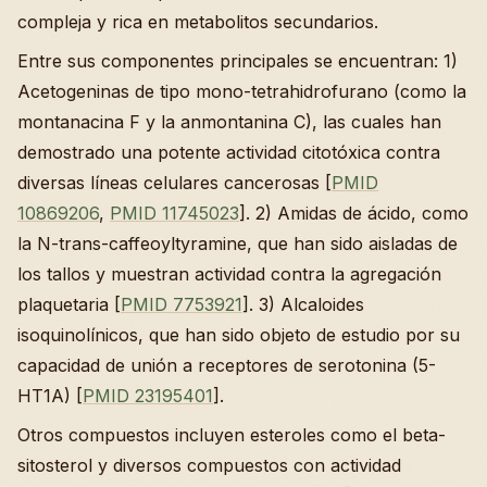
compleja y rica en metabolitos secundarios.
Entre sus componentes principales se encuentran: 1)
Acetogeninas de tipo mono-tetrahidrofurano (como la
montanacina F y la anmontanina C), las cuales han
demostrado una potente actividad citotóxica contra
diversas líneas celulares cancerosas [
PMID
10869206
,
PMID 11745023
]. 2) Amidas de ácido, como
la N-trans-caffeoyltyramine, que han sido aisladas de
los tallos y muestran actividad contra la agregación
plaquetaria [
PMID 7753921
]. 3) Alcaloides
isoquinolínicos, que han sido objeto de estudio por su
capacidad de unión a receptores de serotonina (5-
HT1A) [
PMID 23195401
].
Otros compuestos incluyen esteroles como el beta-
sitosterol y diversos compuestos con actividad