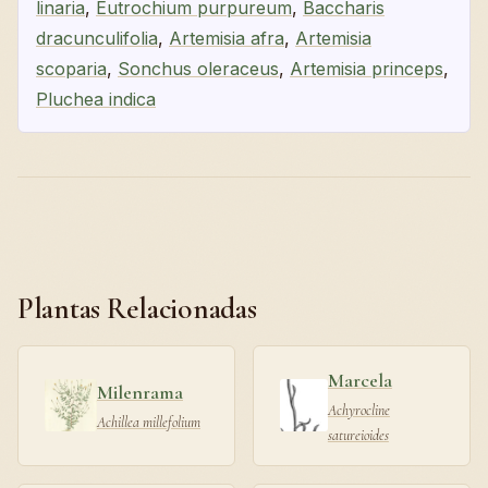
linaria
,
Eutrochium purpureum
,
Baccharis
dracunculifolia
,
Artemisia afra
,
Artemisia
scoparia
,
Sonchus oleraceus
,
Artemisia princeps
,
Pluchea indica
Plantas Relacionadas
Marcela
Milenrama
Achyrocline
Achillea millefolium
satureioides