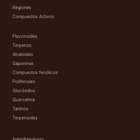
Regiones
Compuestos Activos
COMPUESTOS
Flavonoides
Terpenos
Alcaloides
Saponinas
Compuestos fenólicos
Polifenoles
Glucósidos
Quercetina
Taninos
Terpenoides
CONDICIONES
Antiinflamatorio