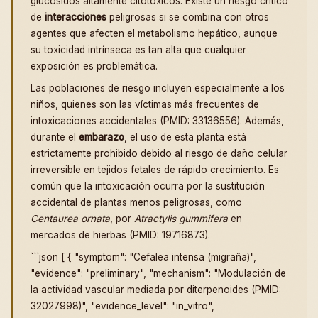
glucósidos altamente citotóxicos. Existe un riesgo crítico
de
interacciones
peligrosas si se combina con otros
agentes que afecten el metabolismo hepático, aunque
su toxicidad intrínseca es tan alta que cualquier
exposición es problemática.
Las poblaciones de riesgo incluyen especialmente a los
niños, quienes son las víctimas más frecuentes de
intoxicaciones accidentales (PMID: 33136556). Además,
durante el
embarazo
, el uso de esta planta está
estrictamente prohibido debido al riesgo de daño celular
irreversible en tejidos fetales de rápido crecimiento. Es
común que la intoxicación ocurra por la sustitución
accidental de plantas menos peligrosas, como
Centaurea ornata
, por
Atractylis gummifera
en
mercados de hierbas (PMID: 19716873).
```json [ { "symptom": "Cefalea intensa (migraña)",
"evidence": "preliminary", "mechanism": "Modulación de
la actividad vascular mediada por diterpenoides (PMID:
32027998)", "evidence_level": "in_vitro",