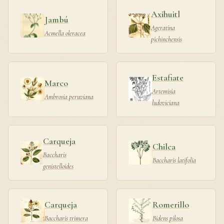
Axihuitl
Jambú
Ageratina
Acmella oleracea
pichinchensis
Estafiate
Marco
Artemisia
Ambrosia peruviana
ludoviciana
Carqueja
Chilca
Baccharis
Baccharis latifolia
genistelloides
Carqueja
Romerillo
Baccharis trimera
Bidens pilosa