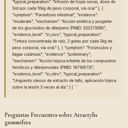
"typical_preparation": "Infusión de hojas secas, dosis de
5ml por cada 10kg de peso corporal, vía oral." }, {
"symptom": "Parasitosis intestinal", "evidence":
"moderate", "mechanism": "Acción emética y purgante
de los glucósidos de diterpeno (PMID: 32027998)",
"evidence_level": "in_vivo", "typical_preparation":
"Tintura concentrada de raíz, 2 gotas por cada 5kg de
peso corporal, vía oral." }, { "symptom": "Forúnculos y
llagas cutáneas", "evidence": "preliminary",
"mechanism": "Acción tópica irritante de los compuestos
fenólicos y diterpenoides (PMID: 19716873)",
"evidence_level": "in_vitro", "typical_preparation":
"Ungüento oleoso de extracto de tallo, aplicación tópica
sobre la lesión 3 veces al día." } ] ```
Preguntas Frecuentes sobre Atractylis
gummifera