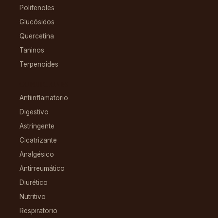
Polifenoles
Glucósidos
Quercetina
Taninos
Terpenoides
CONDICIONES
Antiinflamatorio
Digestivo
Astringente
Cicatrizante
Analgésico
Antirreumático
Diurético
Nutritivo
Respiratorio