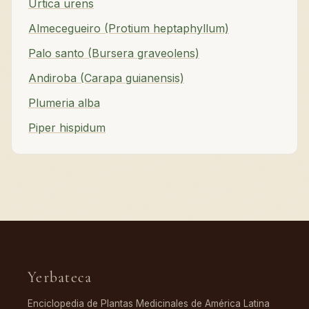
Urtica urens
Almecegueiro (Protium heptaphyllum)
Palo santo (Bursera graveolens)
Andiroba (Carapa guianensis)
Plumeria alba
Piper hispidum
Yerbateca
Enciclopedia de Plantas Medicinales de América Latina