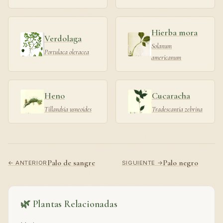
Hierba mora
Verdolaga
Solanum
Portulaca oleracea
americanum
Heno
Cucaracha
Tillandsia usneoides
Tradescantia zebrina
Palo de sangre
Palo negro
← ANTERIOR
SIGUIENTE →
🌿 Plantas Relacionadas