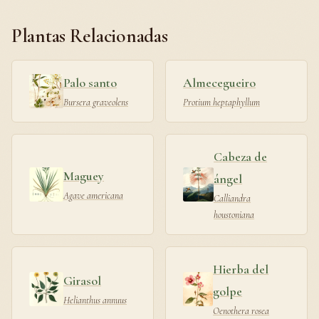
Plantas Relacionadas
Palo santo
Almecegueiro
Bursera graveolens
Protium heptaphyllum
Cabeza de
Maguey
ángel
Agave americana
Calliandra
houstoniana
Hierba del
Girasol
golpe
Helianthus annuus
Oenothera rosea