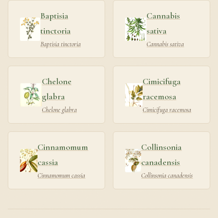
Baptisia
Cannabis
tinctoria
sativa
Baptisia tinctoria
Cannabis sativa
Chelone
Cimicifuga
glabra
racemosa
Chelone glabra
Cimicifuga racemosa
Cinnamomum
Collinsonia
cassia
canadensis
Cinnamomum cassia
Collinsonia canadensis