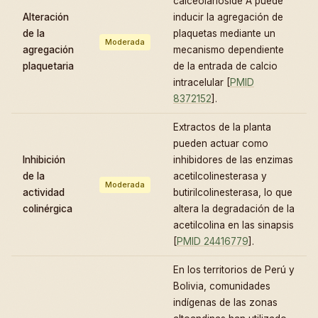
calceolarioside A puede
Alteración
inducir la agregación de
de la
plaquetas mediante un
Moderada
agregación
mecanismo dependiente
plaquetaria
de la entrada de calcio
intracelular [
PMID
8372152
].
Extractos de la planta
pueden actuar como
Inhibición
inhibidores de las enzimas
de la
acetilcolinesterasa y
Moderada
actividad
butirilcolinesterasa, lo que
colinérgica
altera la degradación de la
acetilcolina en las sinapsis
[
PMID 24416779
].
En los territorios de Perú y
Bolivia, comunidades
indígenas de las zonas