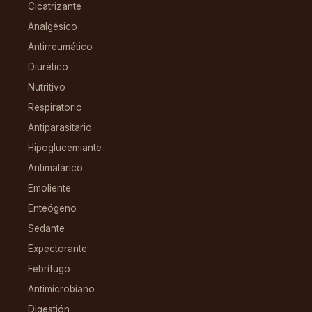
Cicatrizante
Analgésico
Antirreumático
Diurético
Nutritivo
Respiratorio
Antiparasitario
Hipoglucemiante
Antimalárico
Emoliente
Enteógeno
Sedante
Expectorante
Febrífugo
Antimicrobiano
Digestión