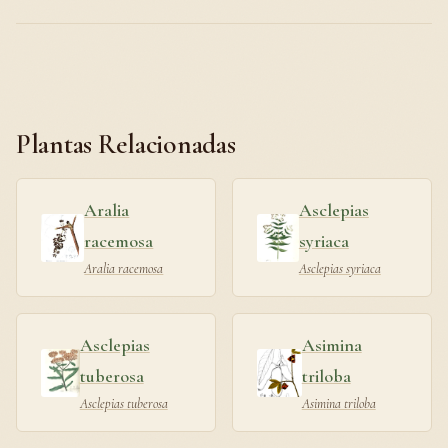
Plantas Relacionadas
Aralia
Asclepias
racemosa
syriaca
Aralia racemosa
Asclepias syriaca
Asclepias
Asimina
tuberosa
triloba
Asclepias tuberosa
Asimina triloba