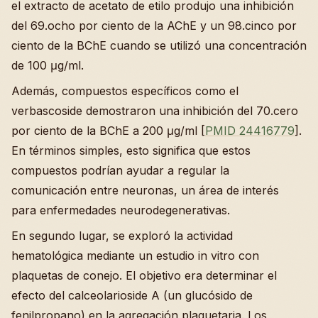
el extracto de acetato de etilo produjo una inhibición
del 69.ocho por ciento de la AChE y un 98.cinco por
ciento de la BChE cuando se utilizó una concentración
de 100 μg/ml.
Además, compuestos específicos como el
verbascoside demostraron una inhibición del 70.cero
por ciento de la BChE a 200 μg/ml [
PMID 24416779
].
En términos simples, esto significa que estos
compuestos podrían ayudar a regular la
comunicación entre neuronas, un área de interés
para enfermedades neurodegenerativas.
En segundo lugar, se exploró la actividad
hematológica mediante un estudio in vitro con
plaquetas de conejo. El objetivo era determinar el
efecto del calceolarioside A (un glucósido de
fenilpropano) en la agregación plaquetaria. Los