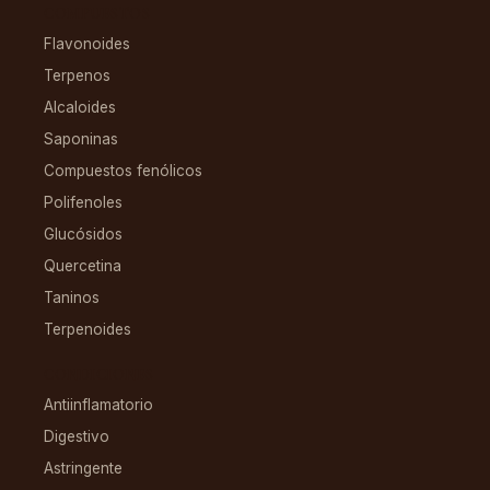
COMPUESTOS
Flavonoides
Terpenos
Alcaloides
Saponinas
Compuestos fenólicos
Polifenoles
Glucósidos
Quercetina
Taninos
Terpenoides
CONDICIONES
Antiinflamatorio
Digestivo
Astringente