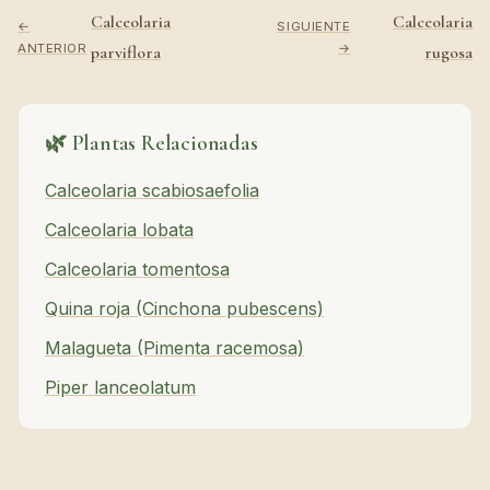
Calceolaria
Calceolaria
←
SIGUIENTE
ANTERIOR
→
parviflora
rugosa
🌿 Plantas Relacionadas
Calceolaria scabiosaefolia
Calceolaria lobata
Calceolaria tomentosa
Quina roja (Cinchona pubescens)
Malagueta (Pimenta racemosa)
Piper lanceolatum