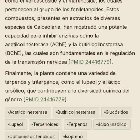
como el verbascoside y el martinoside, los cuales
pertenecen al grupo de los feniletanoides. Estos
compuestos, presentes en extractos de diversas
especies de Calceolaria, han mostrado una potente
capacidad para inhibir enzimas como la
acetilcolinesterasa (AChE) y la butirilcolinesterasa
(BChE), las cuales son fundamentales en la regulación
de la transmisión nerviosa [
PMID 24416779
].
Finalmente, la planta contiene una variedad de
terpenos y triterpenos, como el lupeol y el ácido
ursólico, que contribuyen a la diversidad química del
género [
PMID 24416779
].
Acetilcolinesterasa
Butirilcolinesterasa
Glucósidos
Lupeol
Terpenoides
Terpenos
ácido ursólico
Compuestos fenólicos
Isopreno