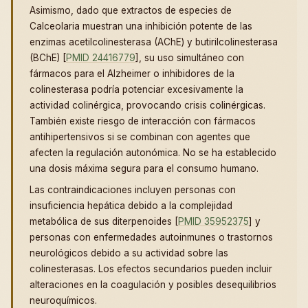
Asimismo, dado que extractos de especies de
Calceolaria muestran una inhibición potente de las
enzimas acetilcolinesterasa (AChE) y butirilcolinesterasa
(BChE) [
PMID 24416779
], su uso simultáneo con
fármacos para el Alzheimer o inhibidores de la
colinesterasa podría potenciar excesivamente la
actividad colinérgica, provocando crisis colinérgicas.
También existe riesgo de interacción con fármacos
antihipertensivos si se combinan con agentes que
afecten la regulación autonómica. No se ha establecido
una dosis máxima segura para el consumo humano.
Las contraindicaciones incluyen personas con
insuficiencia hepática debido a la complejidad
metabólica de sus diterpenoides [
PMID 35952375
] y
personas con enfermedades autoinmunes o trastornos
neurológicos debido a su actividad sobre las
colinesterasas. Los efectos secundarios pueden incluir
alteraciones en la coagulación y posibles desequilibrios
neuroquímicos.