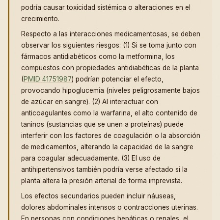
podría causar toxicidad sistémica o alteraciones en el
crecimiento.
Respecto a las interacciones medicamentosas, se deben
observar los siguientes riesgos: (1) Si se toma junto con
fármacos antidiabéticos como la metformina, los
compuestos con propiedades antidiabéticas de la planta
(
PMID 41751987
) podrían potenciar el efecto,
provocando hipoglucemia (niveles peligrosamente bajos
de azúcar en sangre). (2) Al interactuar con
anticoagulantes como la warfarina, el alto contenido de
taninos (sustancias que se unen a proteínas) puede
interferir con los factores de coagulación o la absorción
de medicamentos, alterando la capacidad de la sangre
para coagular adecuadamente. (3) El uso de
antihipertensivos también podría verse afectado si la
planta altera la presión arterial de forma imprevista.
Los efectos secundarios pueden incluir náuseas,
dolores abdominales intensos o contracciones uterinas.
En personas con condiciones hepáticas o renales, el