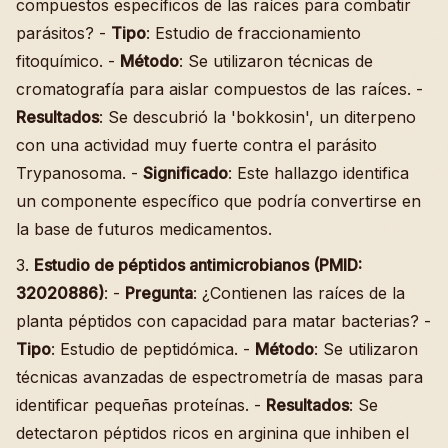
compuestos específicos de las raíces para combatir
parásitos? -
Tipo
: Estudio de fraccionamiento
fitoquímico. -
Método
: Se utilizaron técnicas de
cromatografía para aislar compuestos de las raíces. -
Resultados
: Se descubrió la 'bokkosin', un diterpeno
con una actividad muy fuerte contra el parásito
Trypanosoma. -
Significado
: Este hallazgo identifica
un componente específico que podría convertirse en
la base de futuros medicamentos.
3.
Estudio de péptidos antimicrobianos (PMID:
32020886)
: -
Pregunta
: ¿Contienen las raíces de la
planta péptidos con capacidad para matar bacterias? -
Tipo
: Estudio de peptidómica. -
Método
: Se utilizaron
técnicas avanzadas de espectrometría de masas para
identificar pequeñas proteínas. -
Resultados
: Se
detectaron péptidos ricos en arginina que inhiben el