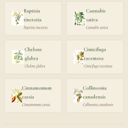
Baptisia
Cannabis
tinctoria
sativa
Baptisia tinctoria
Cannabis sativa
Chelone
Cimicifuga
glabra
racemosa
Chelone glabra
Cimicifuga racemosa
Cinnamomum
Collinsonia
cassia
canadensis
Cinnamomum cassia
Collinsonia canadensis