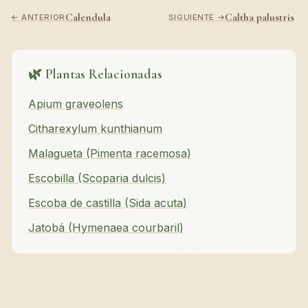
Calendula
Caltha palustris
← ANTERIOR
SIGUIENTE →
🌿 Plantas Relacionadas
Apium graveolens
Citharexylum kunthianum
Malagueta (Pimenta racemosa)
Escobilla (Scoparia dulcis)
Escoba de castilla (Sida acuta)
Jatobá (Hymenaea courbaril)