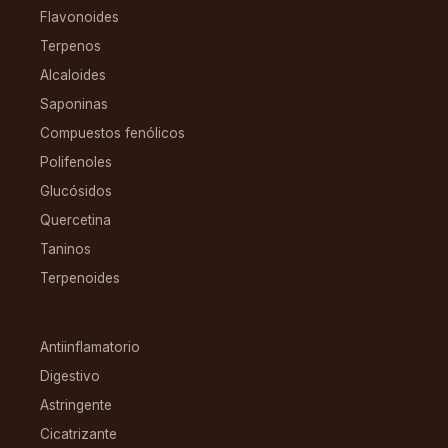
Flavonoides
Terpenos
Alcaloides
Saponinas
Compuestos fenólicos
Polifenoles
Glucósidos
Quercetina
Taninos
Terpenoides
CONDICIONES
Antiinflamatorio
Digestivo
Astringente
Cicatrizante