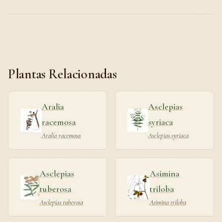
Plantas Relacionadas
Aralia
Asclepias
racemosa
syriaca
Aralia racemosa
Asclepias syriaca
Asclepias
Asimina
tuberosa
triloba
Asclepias tuberosa
Asimina triloba