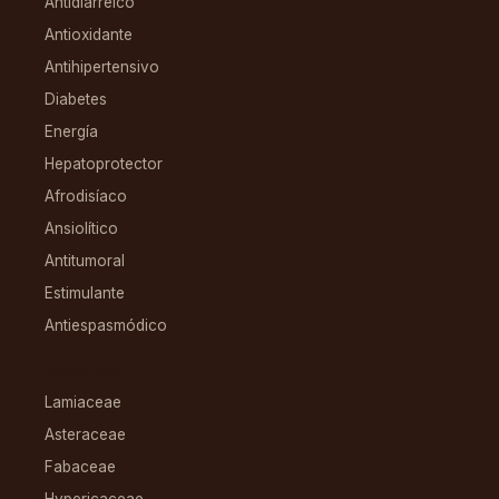
Antidiarreico
Antioxidante
Antihipertensivo
Diabetes
Energía
Hepatoprotector
Afrodisíaco
Ansiolítico
Antitumoral
Estimulante
Antiespasmódico
FAMILIAS
Lamiaceae
Asteraceae
Fabaceae