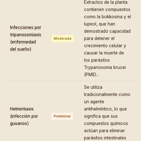
Extractos de la planta
contienen compuestos
como la bokkosina y el
lupeol, que han
Infecciones por
demostrado capacidad
tripanosomiasis
para detener el
Moderada
(enfermedad
crecimiento celular y
del sueño)
causar la muerte de
los parásitos
Trypanosoma brucei
(PMID…
Se utiliza
tradicionalmente como
un agente
Helmintiasis
antihelmíntico, lo que
(infección por
significa que sus
Preliminar
gusanos)
compuestos químicos
actúan para eliminar
parásitos intestinales