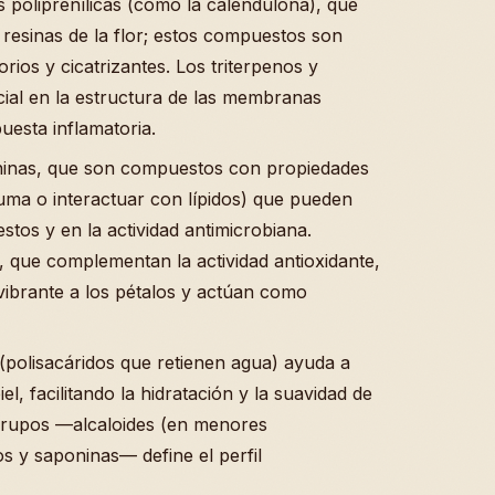
 poliprenílicas (como la calendulona), que
y resinas de la flor; estos compuestos son
rios y cicatrizantes. Los triterpenos y
cial en la estructura de las membranas
uesta inflamatoria.
oninas, que son compuestos con propiedades
uma o interactuar con lípidos) que pueden
stos y en la actividad antimicrobiana.
s, que complementan la actividad antioxidante,
vibrante a los pétalos y actúan como
(polisacáridos que retienen agua) ayuda a
l, facilitando la hidratación y la suavidad de
s grupos —alcaloides (en menores
s y saponinas— define el perfil