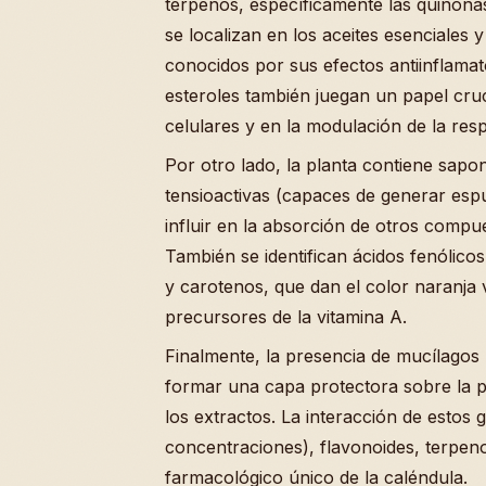
terpenos, específicamente las quinonas
se localizan en los aceites esenciales 
conocidos por sus efectos antiinflamato
esteroles también juegan un papel cru
celulares y en la modulación de la resp
Por otro lado, la planta contiene sap
tensioactivas (capaces de generar esp
influir en la absorción de otros compue
También se identifican ácidos fenólico
y carotenos, que dan el color naranja 
precursores de la vitamina A.
Finalmente, la presencia de mucílagos 
formar una capa protectora sobre la pie
los extractos. La interacción de esto
concentraciones), flavonoides, terpeno
farmacológico único de la caléndula.