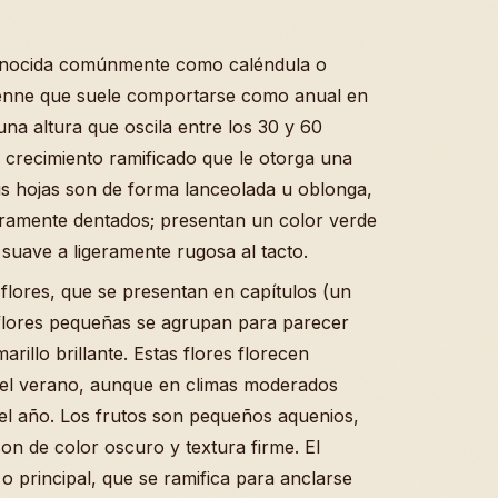
 conocida comúnmente como caléndula o
renne que suele comportarse como anual en
una altura que oscila entre los 30 y 60
 crecimiento ramificado que le otorga una
us hojas son de forma lanceolada u oblonga,
eramente dentados; presentan un color verde
 suave a ligeramente rugosa al tacto.
 flores, que se presentan en capítulos (un
s flores pequeñas se agrupan para parecer
rillo brillante. Estas flores florecen
 el verano, aunque en climas moderados
el año. Los frutos son pequeños aquenios,
son de color oscuro y textura firme. El
 o principal, que se ramifica para anclarse