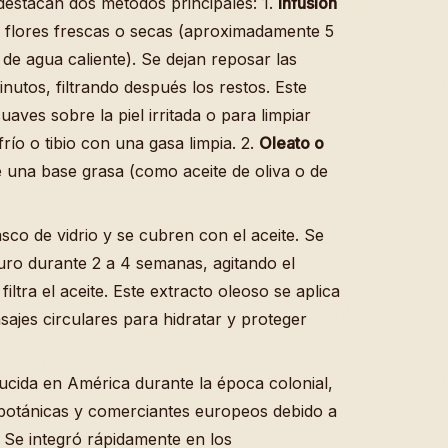
 destacan dos métodos principales: 1.
Infusión
n flores frescas o secas (aproximadamente 5
de agua caliente). Se dejan reposar las
inutos, filtrando después los restos. Este
suaves sobre la piel irritada o para limpiar
río o tibio con una gasa limpia. 2.
Oleato o
e una base grasa (como aceite de oliva o de
sco de vidrio y se cubren con el aceite. Se
uro durante 2 a 4 semanas, agitando el
iltra el aceite. Este extracto oleoso se aplica
sajes circulares para hidratar y proteger
ducida en América durante la época colonial,
 botánicas y comerciantes europeos debido a
a. Se integró rápidamente en los