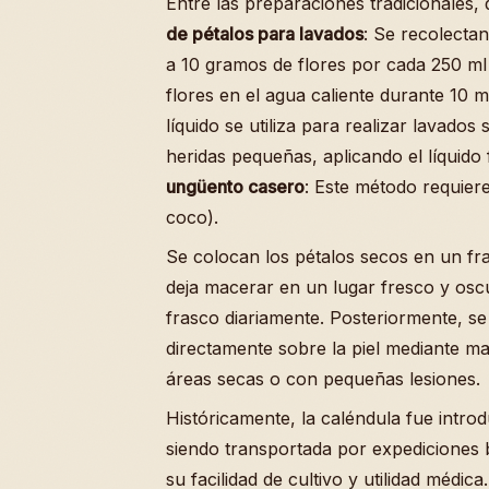
Entre las preparaciones tradicionales,
de pétalos para lavados
: Se recolecta
a 10 gramos de flores por cada 250 ml 
flores en el agua caliente durante 10 m
líquido se utiliza para realizar lavados 
heridas pequeñas, aplicando el líquido f
ungüento casero
: Este método requier
coco).
Se colocan los pétalos secos en un fra
deja macerar en un lugar fresco y osc
frasco diariamente. Posteriormente, se f
directamente sobre la piel mediante ma
áreas secas o con pequeñas lesiones.
Históricamente, la caléndula fue intro
siendo transportada por expediciones
su facilidad de cultivo y utilidad médic