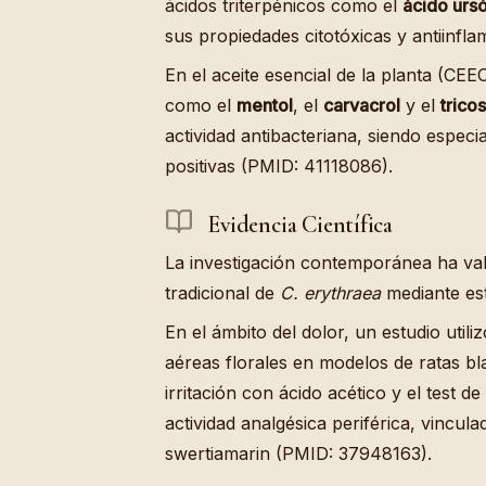
ácidos triterpénicos como el
ácido ursó
sus propiedades citotóxicas y antiinfl
En el aceite esencial de la planta (CEE
como el
mentol
, el
carvacrol
y el
trico
actividad antibacteriana, siendo espec
positivas (PMID: 41118086).
Evidencia Científica
La investigación contemporánea ha val
tradicional de
C. erythraea
mediante est
En el ámbito del dolor, un estudio utili
aéreas florales en modelos de ratas b
irritación con ácido acético y el test d
actividad analgésica periférica, vincula
swertiamarin (PMID: 37948163).