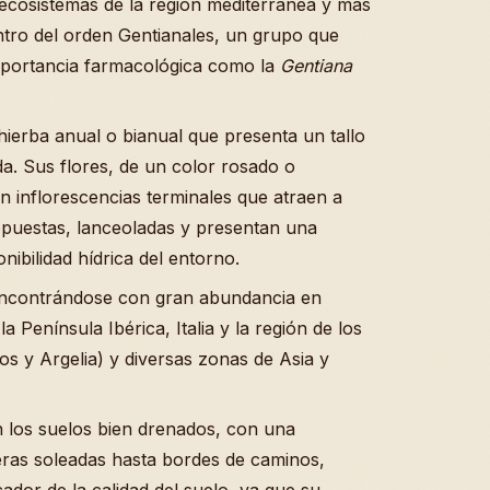
 ecosistemas de la región mediterránea y más
ntro del orden Gentianales, un grupo que
mportancia farmacológica como la
Gentiana
ierba anual o bianual que presenta un tallo
da. Sus flores, de un color rosado o
n inflorescencias terminales que atraen a
 opuestas, lanceoladas y presentan una
nibilidad hídrica del entorno.
 encontrándose con gran abundancia en
 Península Ibérica, Italia y la región de los
os y Argelia) y diversas zonas de Asia y
 los suelos bien drenados, con una
eras soleadas hasta bordes de caminos,
ador de la calidad del suelo, ya que su