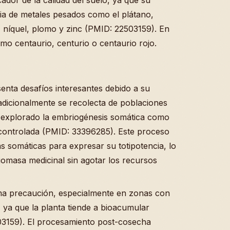
cia de metales pesados como el plátano,
, níquel, plomo y zinc (PMID: 22503159). En
o centaurio, centurio o centaurio rojo.
enta desafíos interesantes debido a su
dicionalmente se recolecta de poblaciones
ha explorado la embriogénesis somática como
 controlada (PMID: 33396285). Este proceso
as somáticas para expresar su totipotencia, lo
iomasa medicinal sin agotar los recursos
ma precaución, especialmente en zonas con
 ya que la planta tiende a bioacumular
03159). El procesamiento post-cosecha