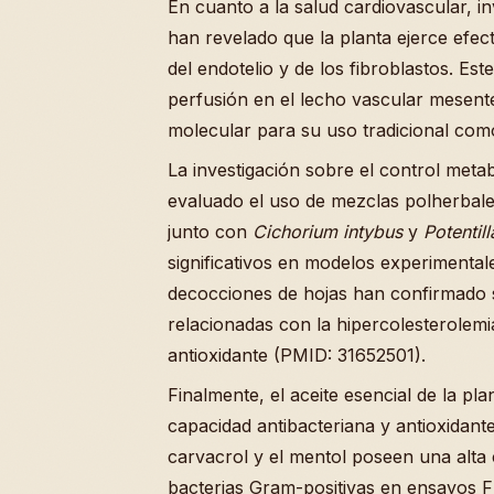
En cuanto a la salud cardiovascular, i
han revelado que la planta ejerce efec
del endotelio y de los fibroblastos. Es
perfusión en el lecho vascular mesent
molecular para su uso tradicional co
La investigación sobre el control meta
evaluado el uso de mezclas polherbale
junto con
Cichorium intybus
y
Potentil
significativos en modelos experimenta
decocciones de hojas han confirmado s
relacionadas con la hipercolesterolemi
antioxidante (PMID: 31652501).
Finalmente, el aceite esencial de la pl
capacidad antibacteriana y antioxida
carvacrol y el mentol poseen una alta 
bacterias Gram-positivas en ensayos 