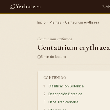
Yerbateca
PLA
Inicio
›
Plantas
›
Centaurium erythraea
Centaurium erythraea
Centaurium erythraea:
5 min de lectura
CONTENIDO
Clasificación Botánica
Descripción Botánica
Usos Tradicionales