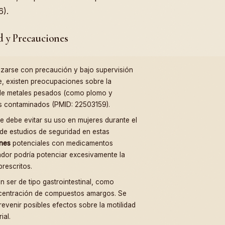
6).
d y Precauciones
izarse con precaución y bajo supervisión
e, existen preocupaciones sobre la
de metales pesados (como plomo y
los contaminados (PMID: 22503159).
se debe evitar su uso en mujeres durante el
a de estudios de seguridad en estas
ones
potenciales con medicamentos
ador podría potenciar excesivamente la
rescritos.
ser de tipo gastrointestinal, como
oncentración de compuestos amargos. Se
evenir posibles efectos sobre la motilidad
ial.