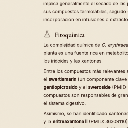
implica generalmente el secado de las
sus compuestos termolábiles, seguido d
incorporación en infusiones o extracto
Fitoquímica
La complejidad química de
C. erythraea
planta es una fuente rica en metaboli
los iridoides y las xantonas.
Entre los compuestos más relevantes s
el
swertiamarin
(un componente clave c
gentiopicrosido
y el
sweroside
(PMID: 
compuestos son responsables de gran 
el sistema digestivo.
Asimismo, se han identificado xantona
y la
eritreaxantona II
(PMID: 36309110).