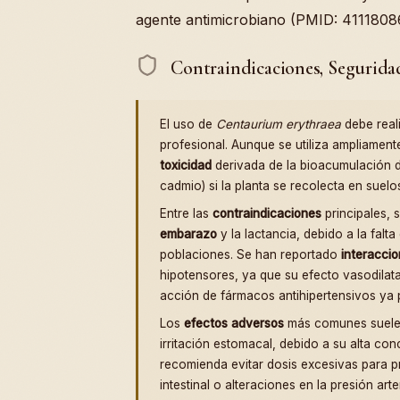
agente antimicrobiano (PMID: 4111808
Contraindicaciones, Segurida
El uso de
Centaurium erythraea
debe real
profesional. Aunque se utiliza ampliament
toxicidad
derivada de la bioacumulación 
cadmio) si la planta se recolecta en sue
Entre las
contraindicaciones
principales, 
embarazo
y la lactancia, debido a la falt
poblaciones. Se han reportado
interacci
hipotensores, ya que su efecto vasodilat
acción de fármacos antihipertensivos ya p
Los
efectos adversos
más comunes suelen 
irritación estomacal, debido a su alta c
recomienda evitar dosis excesivas para pr
intestinal o alteraciones en la presión arter