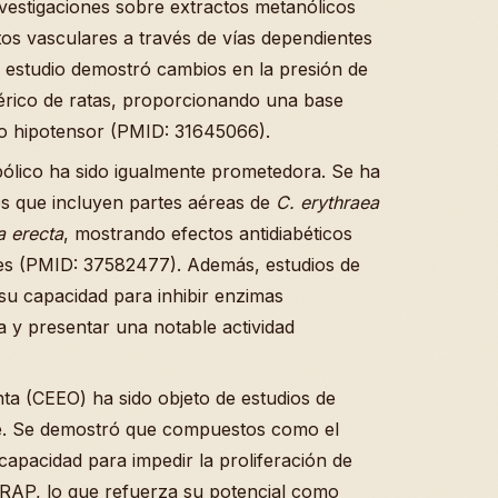
nvestigaciones sobre extractos metanólicos
tos vasculares a través de vías dependientes
te estudio demostró cambios en la presión de
érico de ratas, proporcionando una base
mo hipotensor (PMID: 31645066).
bólico ha sido igualmente prometedora. Se ha
s que incluyen partes aéreas de
C. erythraea
la erecta
, mostrando efectos antidiabéticos
les (PMID: 37582477). Además, estudios de
u capacidad para inhibir enzimas
a y presentar una notable actividad
anta (CEEO) ha sido objeto de estudios de
nte. Se demostró que compuestos como el
capacidad para impedir la proliferación de
FRAP, lo que refuerza su potencial como