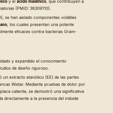
lico
y el
ácido maslínico
, que contribuyen a
amatorias (PMID: 36309110).
O), se han aislado componentes volátiles
sano
, los cuales presentan una potente
ialmente eficaces contra bacterias Gram-
idado y expandido el conocimiento
udios de diseño riguroso.
zó un extracto etanólico (EE) de las partes
lancas Wistar. Mediante pruebas de dolor por
e placa caliente, se demostró una significativa
da directamente a la presencia del iridoide