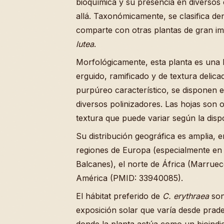
bioquímica y su presencia en diversos
allá. Taxonómicamente, se clasifica de
comparte con otras plantas de gran i
lutea
.
Morfológicamente, esta planta es una h
erguido, ramificado y de textura delica
purpúreo característico, se disponen e
diversos polinizadores. Las hojas son
textura que puede variar según la dispo
Su distribución geográfica es amplia,
regiones de Europa (especialmente en la
Balcanes), el norte de África (Marruec
América (PMID: 33940085).
El hábitat preferido de
C. erythraea
son
exposición solar que varía desde prad
donde la planta actúa como un bioindic