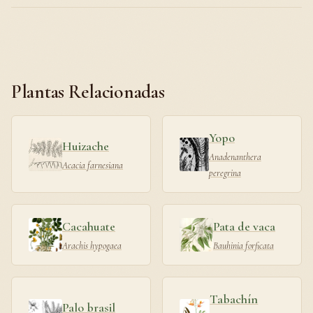
Plantas Relacionadas
Yopo
Huizache
Anadenanthera
Acacia farnesiana
peregrina
Cacahuate
Pata de vaca
Arachis hypogaea
Bauhinia forficata
Tabachín
Palo brasil