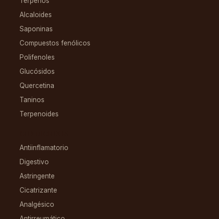
Terpenos
Alcaloides
Saponinas
Compuestos fenólicos
Polifenoles
Glucósidos
Quercetina
Taninos
Terpenoides
CONDICIONES
Antiinflamatorio
Digestivo
Astringente
Cicatrizante
Analgésico
Antirreumático