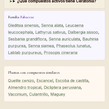
¿Qué compuestos activos tiene Ceratonia?
Familia
Fabaceae
Gleditsia sinensis
,
Senna alata
,
Leucaena
leucocephala
,
Lathyrus sativus
,
Dalbergia sissoo
,
Sesbania grandiflora
,
Senna auriculata
,
Bauhinia
purpurea
,
Senna siamea
,
Phaseolus lunatus
,
Lablab purpureus
,
Prosopis cineraria
Plantas con compuestos similares
Quelite cenizo
,
Escancel
,
Escoba de castilla
,
Almendro tropical
,
Dicliptera peruviana
,
Vaccinium
,
Culantrillo
,
Maguey