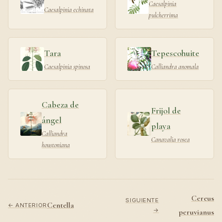
Caesalpinia
Caesalpinia echinata
pulcherrima
Tara
Tepescohuite
Caesalpinia spinosa
Calliandra anomala
Cabeza de
Frijol de
ángel
playa
Calliandra
Canavalia rosea
houstoniana
Cereus
SIGUIENTE
Centella
← ANTERIOR
→
peruvianus