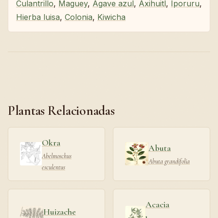
Culantrillo
,
Maguey
,
Agave azul
,
Axihuitl
,
Iporuru
,
Hierba luisa
,
Colonia
,
Kiwicha
Plantas Relacionadas
Okra
Abuta
Abelmoschus
Abuta grandifolia
esculentus
Acacia
Huizache