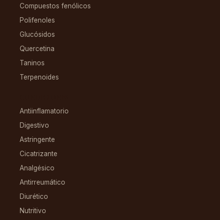
Compuestos fenólicos
Polifenoles
Glucósidos
Quercetina
Taninos
Terpenoides
CONDICIONES
Antiinflamatorio
Digestivo
Astringente
Cicatrizante
Analgésico
Antirreumático
Diurético
Nutritivo