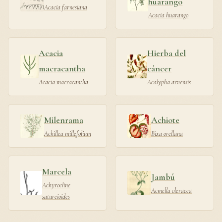
huarango
Acacia farnesiana
Acacia huarango
Acacia
Hierba del
macracantha
cáncer
Acacia macracantha
Acalypha arvensis
Milenrama
Achiote
Achillea millefolium
Bixa orellana
Marcela
Jambú
Achyrocline
Acmella oleracea
satureioides