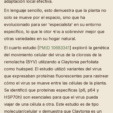
adaptación local efectiva.
En lenguaje sencillo, esto demuestra que la planta no
solo se mueve por el espacio, sino que ha
evolucionado para ser 'especialista' en su entorno
específico, lo que le otor ช่วย a sobrevivir mejor que
otras variedades en su hogar natural.
El cuarto estudio [
PMID 10683341
] exploró la genética
del movimiento celular del virus de la clorosis de la
remolacha (BYV) utilizando a Claytonia perfoliata
como huésped. El estudio utilizó variantes del virus
que expresaban proteínas fluorescentes para rastrear
cómo el virus se mueve entre las células de la planta.
Se identificó que proteínas específicas (p6, p64 y
HSP70h) son esenciales para que el virus pueda
viajar de una célula a otra. Este estudio es de tipo
molecular/celular y demuestra que Claytonia es un