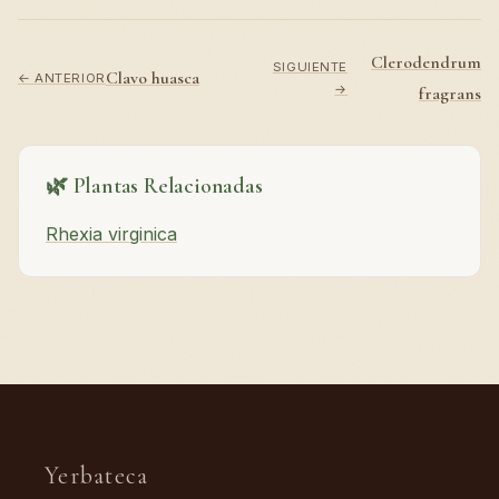
Clerodendrum
SIGUIENTE
Clavo huasca
← ANTERIOR
→
fragrans
🌿 Plantas Relacionadas
Rhexia virginica
Yerbateca