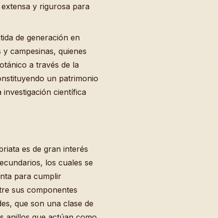
extensa y rigurosa para
itida de generación en
 y campesinas, quienes
tánico a través de la
 constituyendo un patrimonio
investigación científica
riata es de gran interés
secundarios, los cuales se
anta para cumplir
ntre sus componentes
des, que son una clase de
es anillos que actúan como