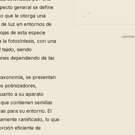
pecto general se define
jo que le otorga una
a de luz en entornos de
jas de esta especie
Lámina 
 la fotosíntesis, con una
tejido, siendo
nnes dependiendo de las
u taxonomía, se presentan
os polinizadores,
cuanto a su aparato
 que contienen semillas
cas para su entorno. El
samente ramificado, lo que
rción eficiente de