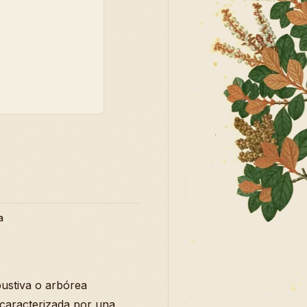
a
bustiva o arbórea
, caracterizada por una