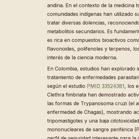
andina. En el contexto de la medicina tr
comunidades indígenas han utilizado 
tratar diversas dolencias, reconociend
metabolitos secundarios. Es fundament
es rica en compuestos bioactivos como 
flavonoides, polifenoles y terpenos, l
interés de la ciencia moderna.
En Colombia, estudios han explorado s
tratamiento de enfermedades parasitar
según el estudio
PMID 33524381
, los 
Clethra fimbriata han demostrado activ
las formas de Trypanosoma cruzi (el a
enfermedad de Chagas), mostrando act
tripomastigotes y una baja citotoxicida
mononucleares de sangre periférica (
perfil de seguridad interesante para la 