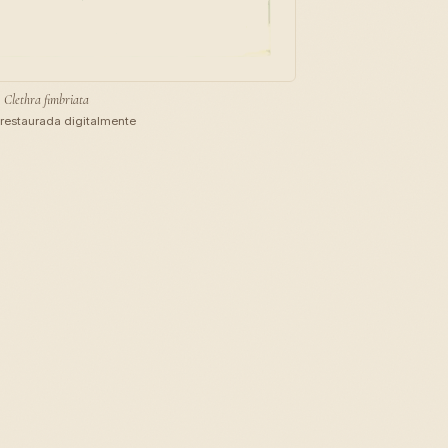
Clethra fimbriata
restaurada digitalmente