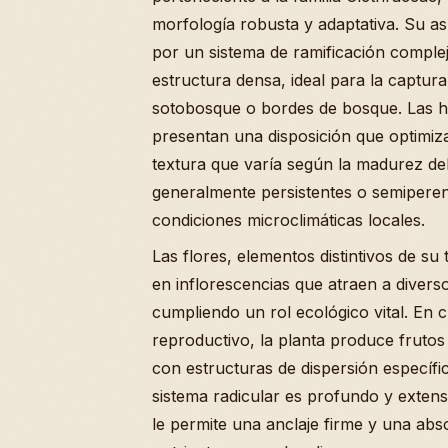
morfología robusta y adaptativa. Su as
por un sistema de ramificación comple
estructura densa, ideal para la captur
sotobosque o bordes de bosque. Las ho
presentan una disposición que optimiza
textura que varía según la madurez del 
generalmente persistentes o semipere
condiciones microclimáticas locales.
Las flores, elementos distintivos de s
en inflorescencias que atraen a divers
cumpliendo un rol ecológico vital. En 
reproductivo, la planta produce frutos
con estructuras de dispersión específi
sistema radicular es profundo y exten
le permite una anclaje firme y una abso