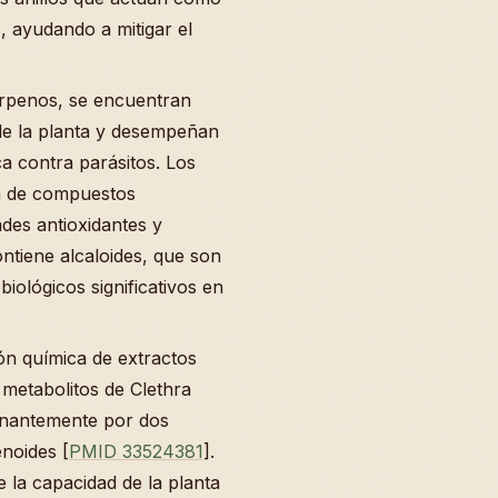
, ayudando a mitigar el
terpenos, se encuentran
 de la planta y desempeñan
ca contra parásitos. Los
a de compuestos
des antioxidantes y
ontiene alcaloides, que son
ológicos significativos en
ón química de extractos
 metabolitos de Clethra
inantemente por dos
enoides [
PMID 33524381
].
la capacidad de la planta