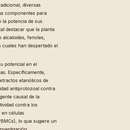
adicional, diversas
sus componentes para
o la potencia de sus
al destacar que la planta
alcaloides, fenoles,
os cuales han despertado el
u potencial en el
ias. Específicamente,
extractos etanólicos de
idad antiprotozoal contra
gente causal de la
ividad contra los
d en células
PBMCs), lo que sugiere un
investigación