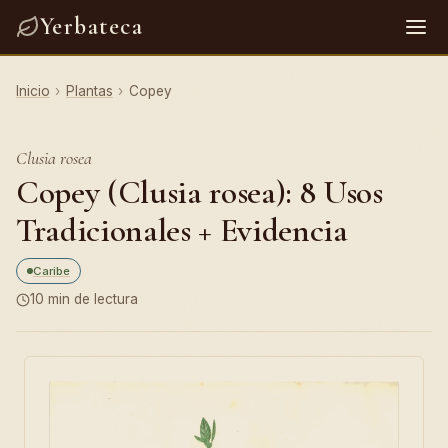
Yerbateca
Inicio
›
Plantas
›
Copey
Clusia rosea
Copey (Clusia rosea): 8 Usos
Tradicionales + Evidencia
Caribe
10 min de lectura