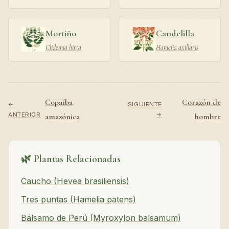
Mortiño
Candelilla
Clidemia hirta
Hamelia axillaris
Copaíba
Corazón de
←
SIGUIENTE
ANTERIOR
→
amazónica
hombre
🌿 Plantas Relacionadas
Caucho (Hevea brasiliensis)
Tres puntas (Hamelia patens)
Bálsamo de Perú (Myroxylon balsamum)