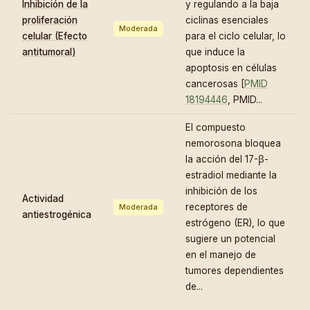
Inhibición de la
y regulando a la baja
proliferación
ciclinas esenciales
Moderada
celular (Efecto
para el ciclo celular, lo
antitumoral)
que induce la
apoptosis en células
cancerosas [
PMID
18194446
, PMID...
El compuesto
nemorosona bloquea
la acción del 17-β-
estradiol mediante la
inhibición de los
Actividad
receptores de
Moderada
antiestrogénica
estrógeno (ER), lo que
sugiere un potencial
en el manejo de
tumores dependientes
de...