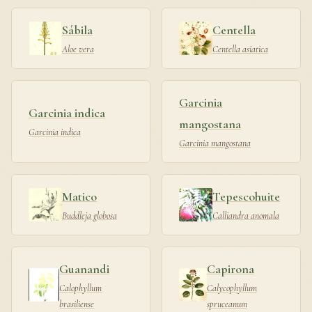
Sábila
Centella
Aloe vera
Centella asiatica
Garcinia
Garcinia indica
mangostana
Garcinia indica
Garcinia mangostana
Matico
Tepescohuite
Buddleja globosa
Calliandra anomala
Guanandi
Capirona
Calophyllum
Calycophyllum
brasiliense
spruceanum