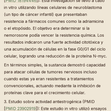
[
PMID 18194446
]): Esta investigación se llevó a cabo
in vitro utilizando líneas celulares de neuroblastoma
(un tipo de cáncer infantil) que presentaban
resistencia a fármacos comunes como la adriamicina
o el etopósido. El objetivo era determinar si la
nemorosone podía vencer la resistencia química. Los
resultados indicaron una fuerte actividad citotóxica y
una acumulación de células en la fase G0/G1 del ciclo
celular, logrando una reducción de la proteína N-myc.
En términos simples, la sustancia demostró capacidad
para atacar células de tumores nerviosos incluso
cuando estas ya eran resistentes a tratamientos
convencionales, actuando mediante la inhibición de
proteínas clave para el crecimiento celular.
3. Estudio sobre actividad antiestrogénica (PMID
[
PMID 23902919
]): Este estudio in vitro utilizó ensayos