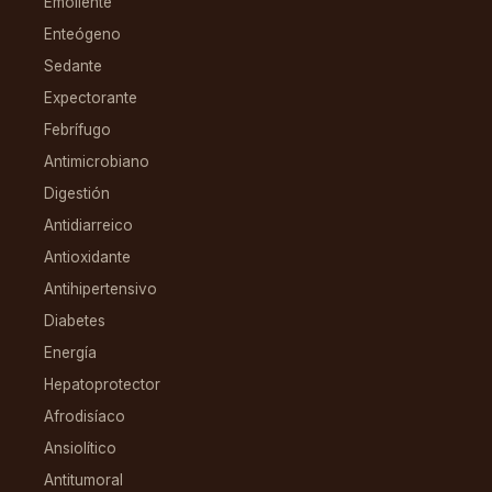
Emoliente
Enteógeno
Sedante
Expectorante
Febrífugo
Antimicrobiano
Digestión
Antidiarreico
Antioxidante
Antihipertensivo
Diabetes
Energía
Hepatoprotector
Afrodisíaco
Ansiolítico
Antitumoral