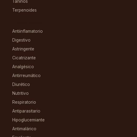
Taninos
Terpenoides
CONDICIONES
Antiinflamatorio
Digestivo
Astringente
Cicatrizante
Analgésico
Antirreumático
Diurético
Nutritivo
Respiratorio
Antiparasitario
Hipoglucemiante
Antimalárico