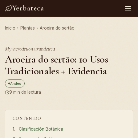
Yerbateca
Inicio
›
Plantas
›
Aroeira do sertão
Myracrodruon urundeuva
Aroeira do sertão: 10 Usos
Tradicionales + Evidencia
Andes
9 min de lectura
CONTENIDO
Clasificación Botánica