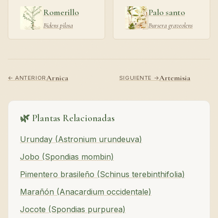
Romerillo
Palo santo
Bidens pilosa
Bursera graveolens
Arnica
Artemisia
← ANTERIOR
SIGUIENTE →
🌿 Plantas Relacionadas
Urunday (Astronium urundeuva)
Jobo (Spondias mombin)
Pimentero brasileño (Schinus terebinthifolia)
Marañón (Anacardium occidentale)
Jocote (Spondias purpurea)