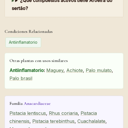
¿Qué compuestos activos tiene Aroeira do
sertão?
Condiciones Relacionadas
Antiinflamatorio
Otras plantas con usos similares
Antiinflamatorio
:
Maguey
,
Achiote
,
Palo mulato
,
Palo brasil
Familia
Anacardiaceae
Pistacia lentiscus
,
Rhus coriaria
,
Pistacia
chinensis
,
Pistacia terebinthus
,
Cuachalalate
,