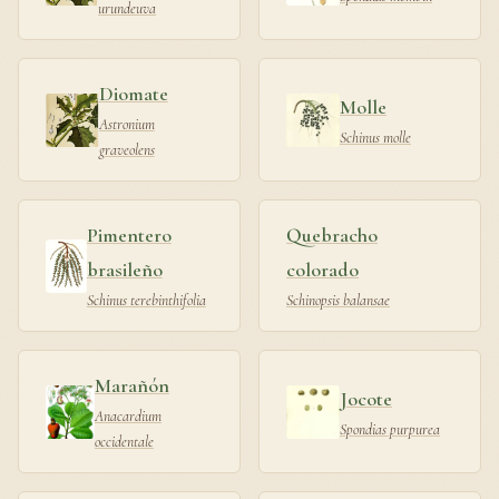
urundeuva
Diomate
Molle
Astronium
Schinus molle
graveolens
Pimentero
Quebracho
brasileño
colorado
Schinus terebinthifolia
Schinopsis balansae
Marañón
Jocote
Anacardium
Spondias purpurea
occidentale