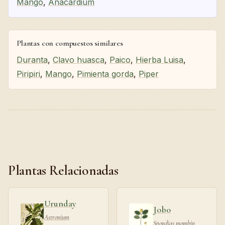
Mango
,
Anacardium
Plantas con compuestos similares
Duranta
,
Clavo huasca
,
Paico
,
Hierba Luisa
,
Piripiri
,
Mango
,
Pimienta gorda
,
Piper
Plantas Relacionadas
Urunday
Jobo
Astronium
Spondias mombin