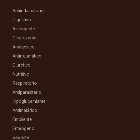
CONDICIONES
Antiinflamatorio
Digestivo
Astringente
Cicatrizante
Analgésico
Antirreumático
Diurético
Nutritivo
Respiratorio
Antiparasitario
Hipoglucemiante
Antimalárico
Emoliente
Enteógeno
Sedante