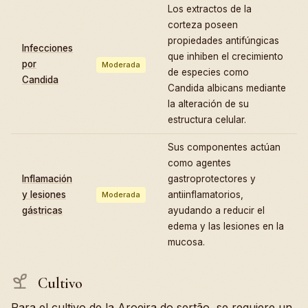
Los extractos de la
corteza poseen
propiedades antifúngicas
Infecciones
que inhiben el crecimiento
por
Moderada
de especies como
Candida
Candida albicans mediante
la alteración de su
estructura celular.
Sus componentes actúan
como agentes
Inflamación
gastroprotectores y
y lesiones
antiinflamatorios,
Moderada
gástricas
ayudando a reducir el
edema y las lesiones en la
mucosa.
Cultivo
Para el cultivo de la Aroeira do sertão, se requiere un