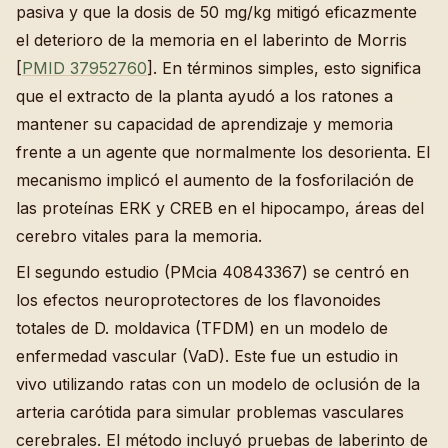
pasiva y que la dosis de 50 mg/kg mitigó eficazmente
el deterioro de la memoria en el laberinto de Morris
[
PMID 37952760
]. En términos simples, esto significa
que el extracto de la planta ayudó a los ratones a
mantener su capacidad de aprendizaje y memoria
frente a un agente que normalmente los desorienta. El
mecanismo implicó el aumento de la fosforilación de
las proteínas ERK y CREB en el hipocampo, áreas del
cerebro vitales para la memoria.
El segundo estudio (PMcia 40843367) se centró en
los efectos neuroprotectores de los flavonoides
totales de D. moldavica (TFDM) en un modelo de
enfermedad vascular (VaD). Este fue un estudio in
vivo utilizando ratas con un modelo de oclusión de la
arteria carótida para simular problemas vasculares
cerebrales. El método incluyó pruebas de laberinto de