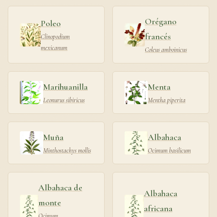
Orégano
Poleo
francés
Clinopodium
mexicanum
Coleus amboinicus
Marihuanilla
Menta
Leonurus sibiricus
Mentha piperita
Muña
Albahaca
Minthostachys mollis
Ocimum basilicum
Albahaca de
Albahaca
monte
africana
Ocimum