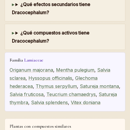
¿Qué efectos secundarios tiene
Dracocephalum?
¿Qué compuestos activos tiene
Dracocephalum?
Familia
Lamiaceae
Origanum majorana
,
Mentha pulegium
,
Salvia
sclarea
,
Hyssopus officinalis
,
Glechoma
hederacea
,
Thymus serpyllum
,
Satureja montana
,
Salvia fruticosa
,
Teucrium chamaedrys
,
Satureja
thymbra
,
Salvia splendens
,
Vitex doniana
Plantas con compuestos similares