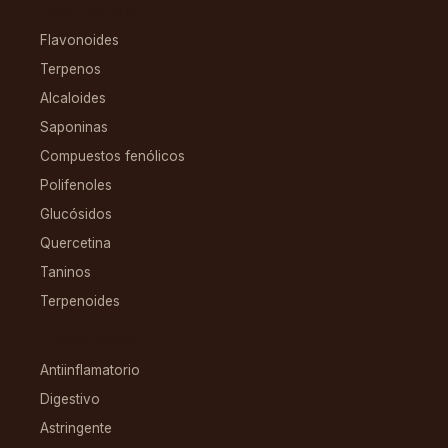
COMPUESTOS
Flavonoides
Terpenos
Alcaloides
Saponinas
Compuestos fenólicos
Polifenoles
Glucósidos
Quercetina
Taninos
Terpenoides
CONDICIONES
Antiinflamatorio
Digestivo
Astringente