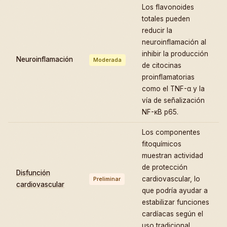
Los flavonoides
totales pueden
reducir la
neuroinflamación al
inhibir la producción
Neuroinflamación
Moderada
de citocinas
proinflamatorias
como el TNF-α y la
vía de señalización
NF-κB p65.
Los componentes
fitoquímicos
muestran actividad
de protección
Disfunción
cardiovascular, lo
Preliminar
cardiovascular
que podría ayudar a
estabilizar funciones
cardíacas según el
uso tradicional.