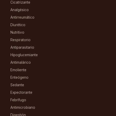
Cicatrizante
Analgésico
Antirreumático
Diurético
Nutritivo
Respiratorio
Antiparasitario
Hipoglucemiante
Antimalárico
Emoliente
Enteógeno
Sedante
Expectorante
Febrífugo
Antimicrobiano
Digestión