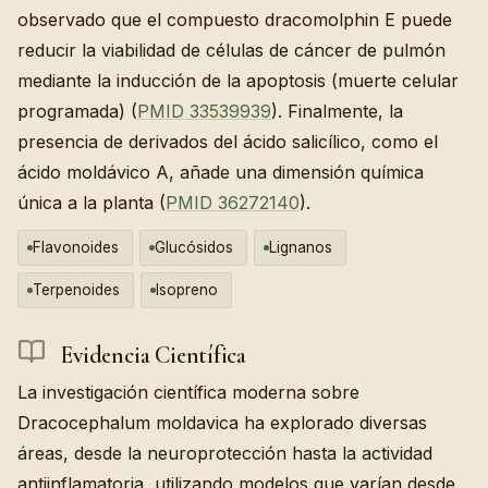
observado que el compuesto dracomolphin E puede
reducir la viabilidad de células de cáncer de pulmón
mediante la inducción de la apoptosis (muerte celular
programada) (
PMID 33539939
). Finalmente, la
presencia de derivados del ácido salicílico, como el
ácido moldávico A, añade una dimensión química
única a la planta (
PMID 36272140
).
Flavonoides
Glucósidos
Lignanos
Terpenoides
Isopreno
Evidencia Científica
La investigación científica moderna sobre
Dracocephalum moldavica ha explorado diversas
áreas, desde la neuroprotección hasta la actividad
antiinflamatoria, utilizando modelos que varían desde