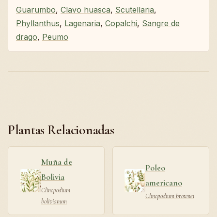
Guarumbo
,
Clavo huasca
,
Scutellaria
,
Phyllanthus
,
Lagenaria
,
Copalchi
,
Sangre de
drago
,
Peumo
Plantas Relacionadas
Muña de
Poleo
Bolivia
americano
Clinopodium
Clinopodium brownei
bolivianum