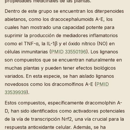
propiedades medicinales de las plantas.
Dentro de este grupo se encuentran los diterpenoides
abietanos, como los dracocephalumoids A-E, los
cuales han mostrado una capacidad potente para
suprimir la producción de mediadores inflamatorios
como el TNF-α, la IL-1β y el óxido nítrico (NO) en
células inmunitarias (
PMID 33550196
). Los lignanos
son compuestos que se encuentran naturalmente en
muchas plantas y pueden tener efectos biológicos
variados. En esta especie, se han aislado lignanos
novedosos como los dracomolfinos A-E (
PMID
33539939
).
Estos compuestos, específicamente dracomolphin A-
D, han sido identificados como activadores potenciales
de la vía de transcripción Nrf2, una vía crucial para la
respuesta antioxidante celular. Además, se ha