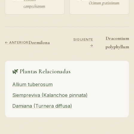
Ocimum gratissimum
campechianum
Dracontium
SIGUIENTE
Dormilona
← ANTERIOR
→
polyphyllum
🌿 Plantas Relacionadas
Allium tuberosum
Siempreviva (Kalanchoe pinnata)
Damiana (Turnera diffusa)