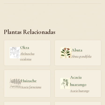
Plantas Relacionadas
Okra
Abuta
Abelmoschus
Abuta grandifolia
esculentus
Acacia
Huizache
huarango
Acacia farnesiana
Acacia huarango