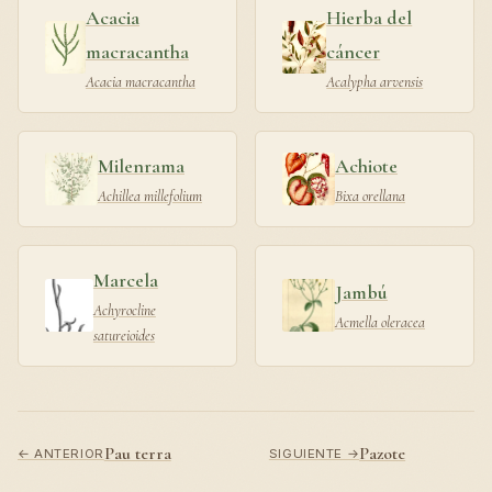
Acacia
Hierba del
macracantha
cáncer
Acacia macracantha
Acalypha arvensis
Milenrama
Achiote
Achillea millefolium
Bixa orellana
Marcela
Jambú
Achyrocline
Acmella oleracea
satureioides
Pau terra
Pazote
← ANTERIOR
SIGUIENTE →