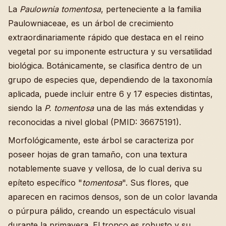
La
Paulownia tomentosa
, perteneciente a la familia
Paulowniaceae, es un árbol de crecimiento
extraordinariamente rápido que destaca en el reino
vegetal por su imponente estructura y su versatilidad
biológica. Botánicamente, se clasifica dentro de un
grupo de especies que, dependiendo de la taxonomía
aplicada, puede incluir entre 6 y 17 especies distintas,
siendo la
P. tomentosa
una de las más extendidas y
reconocidas a nivel global (PMID: 36675191).
Morfológicamente, este árbol se caracteriza por
poseer hojas de gran tamaño, con una textura
notablemente suave y vellosa, de lo cual deriva su
epíteto específico "
tomentosa
". Sus flores, que
aparecen en racimos densos, son de un color lavanda
o púrpura pálido, creando un espectáculo visual
durante la primavera. El tronco es robusto y su