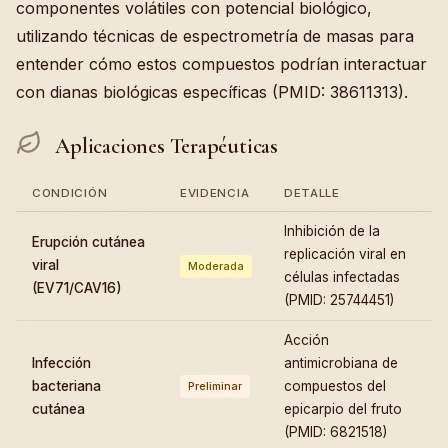
componentes volátiles con potencial biológico,
utilizando técnicas de espectrometría de masas para
entender cómo estos compuestos podrían interactuar
con dianas biológicas específicas (PMID: 38611313).
Aplicaciones Terapéuticas
CONDICIÓN
EVIDENCIA
DETALLE
Inhibición de la
Erupción cutánea
replicación viral en
viral
Moderada
células infectadas
(EV71/CAV16)
(PMID: 25744451)
Acción
Infección
antimicrobiana de
bacteriana
compuestos del
Preliminar
cutánea
epicarpio del fruto
(PMID: 6821518)