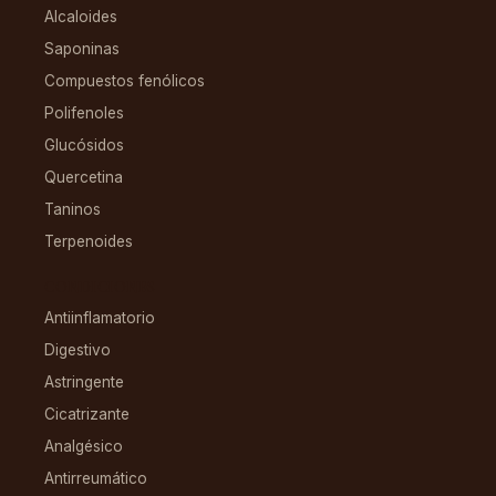
Alcaloides
Saponinas
Compuestos fenólicos
Polifenoles
Glucósidos
Quercetina
Taninos
Terpenoides
CONDICIONES
Antiinflamatorio
Digestivo
Astringente
Cicatrizante
Analgésico
Antirreumático