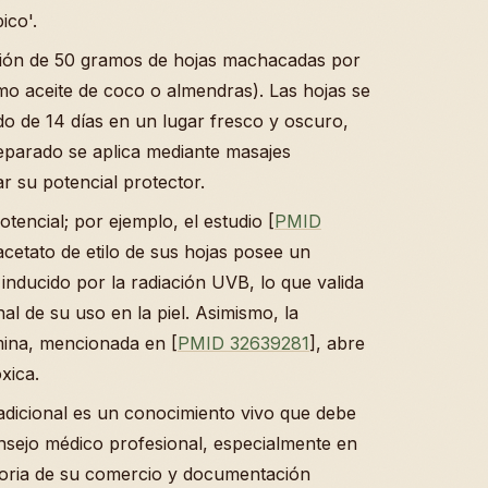
ico'.
rción de 50 gramos de hojas machacadas por
mo aceite de coco o almendras). Las hojas se
do de 14 días en un lugar fresco y oscuro,
reparado se aplica mediante masajes
r su potencial protector.
otencial; por ejemplo, el estudio [
PMID
acetato de etilo de sus hojas posee un
 inducido por la radiación UVB, lo que valida
nal de su uso en la piel. Asimismo, la
ina, mencionada en [
PMID 32639281
], abre
xica.
adicional es un conocimiento vivo que debe
onsejo médico profesional, especialmente en
toria de su comercio y documentación