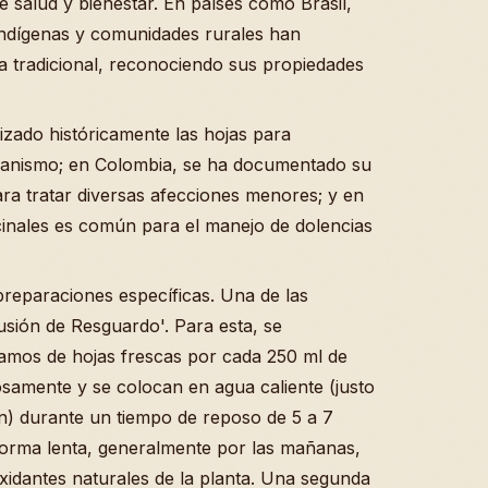
 salud y bienestar. En países como Brasil,
indígenas y comunidades rurales han
a tradicional, reconociendo sus propiedades
lizado históricamente las hojas para
rganismo; en Colombia, se ha documentado su
ara tratar diversas afecciones menores; y en
cinales es común para el manejo de dolencias
preparaciones específicas. Una de las
sión de Resguardo'. Para esta, se
amos de hojas frescas por cada 250 ml de
osamente y se colocan en agua caliente (justo
ón) durante un tiempo de reposo de 5 a 7
 forma lenta, generalmente por las mañanas,
xidantes naturales de la planta. Una segunda