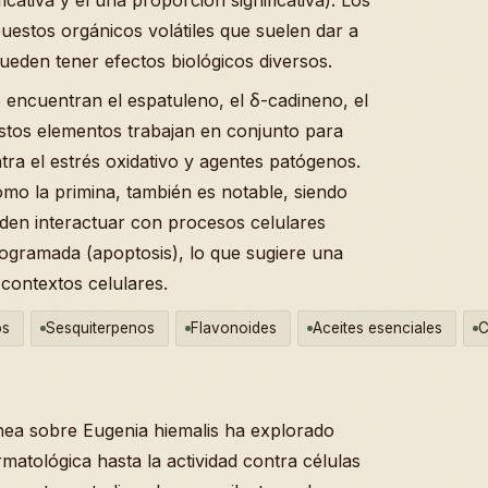
estos orgánicos volátiles que suelen dar a
pueden tener efectos biológicos diversos.
 encuentran el espatuleno, el δ-cadineno, el
Estos elementos trabajan en conjunto para
ra el estrés oxidativo y agentes patógenos.
mo la primina, también es notable, siendo
en interactuar con procesos celulares
rogramada (apoptosis), lo que sugiere una
s contextos celulares.
os
Sesquiterpenos
Flavonoides
Aceites esenciales
C
ánea sobre Eugenia hiemalis ha explorado
matológica hasta la actividad contra células