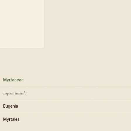
Myrtaceae
Eugenia hiemalis
Eugenia
Myrtales