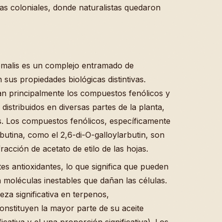
s coloniales, donde naturalistas quedaron
emalis es un complejo entramado de
sus propiedades biológicas distintivas.
can principalmente los compuestos fenólicos y
distribuidos en diversas partes de la planta,
es. Los compuestos fenólicos, específicamente
rbutina, como el 2,6-di-O-galloylarbutin, son
acción de acetato de etilo de las hojas.
 antioxidantes, lo que significa que pueden
on moléculas inestables que dañan las células.
eza significativa en terpenos,
onstituyen la mayor parte de su aceite
icativa y el una proporción significativa). Los