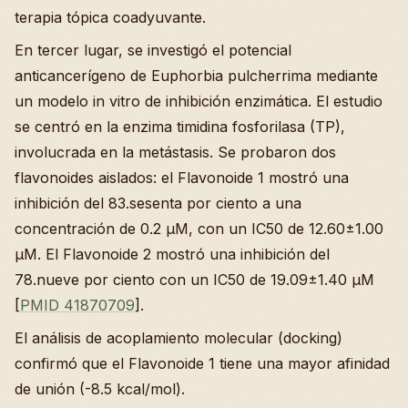
terapia tópica coadyuvante.
En tercer lugar, se investigó el potencial
anticancerígeno de Euphorbia pulcherrima mediante
un modelo in vitro de inhibición enzimática. El estudio
se centró en la enzima timidina fosforilasa (TP),
involucrada en la metástasis. Se probaron dos
flavonoides aislados: el Flavonoide 1 mostró una
inhibición del 83.sesenta por ciento a una
concentración de 0.2 µM, con un IC50 de 12.60±1.00
µM. El Flavonoide 2 mostró una inhibición del
78.nueve por ciento con un IC50 de 19.09±1.40 µM
[
PMID 41870709
].
El análisis de acoplamiento molecular (docking)
confirmó que el Flavonoide 1 tiene una mayor afinidad
de unión (-8.5 kcal/mol).