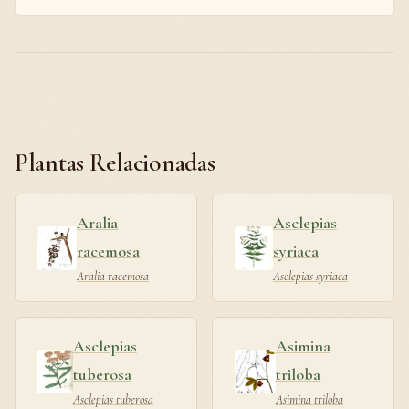
Plantas Relacionadas
Aralia
Asclepias
racemosa
syriaca
Aralia racemosa
Asclepias syriaca
Asclepias
Asimina
tuberosa
triloba
Asclepias tuberosa
Asimina triloba