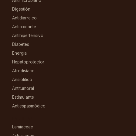
Antimicrobiano
Digestión
Antidiarreico
Antioxidante
Antihipertensivo
Diabetes
Energía
Hepatoprotector
Afrodisíaco
Ansiolítico
Antitumoral
Estimulante
Antiespasmódico
FAMILIAS
Lamiaceae
Asteraceae