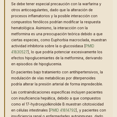
Se debe tener especial precaución con la warfarina y
otros anticoagulantes, dado que la alteración de
procesos inflamatorios y la posible interacción con
compuestos fenólicos podrían modificar la respuesta
hematológica. Asimismo, la interacción con la
metformina es una preocupación teórica debido a que
ciertas especies, como Euphorbia macroclada, muestran
actividad inhibitoria sobre la α-glucosidasa [
PMID
41830527
], lo que podría potenciar excesivamente los
efectos hipoglucemiantes de la metformina, derivando
en episodios de hipoglucemia.
En pacientes bajo tratamiento con antihipertensivos, la
modulación de vías metabólicas por diterpenoides
podría alterar la presión arterial de forma impredecible.
Las contraindicaciones específicas incluyen pacientes
con insuficiencia hepática, debido a que compuestos
como el 17-hydroxyjolkinolide B muestran citotoxicidad
en células intestinales [
PMID 41814792
], y pacientes con
insuficiencia renal o enfermedades autoinmunes, dado