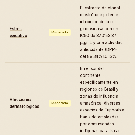
El extracto de etanol
mostró una potente
inhibición de la α-
Estrés
glucosidasa con un
Moderada
oxidativo
IC50 de 37.01±3.37
µg/mL y una actividad
antioxidante (DPPH)
del 89.34%±0.15%.
En el sur del
continente,
específicamente en
regiones de Brasil y
zonas de influencia
Afecciones
amazónica, diversas
Moderada
dermatológicas
especies de Euphorbia
han sido empleadas
por comunidades
indígenas para tratar