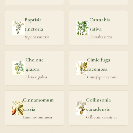
Baptisia
Cannabis
tinctoria
sativa
Baptisia tinctoria
Cannabis sativa
Chelone
Cimicifuga
glabra
racemosa
Chelone glabra
Cimicifuga racemosa
Cinnamomum
Collinsonia
cassia
canadensis
Cinnamomum cassia
Collinsonia canadensis