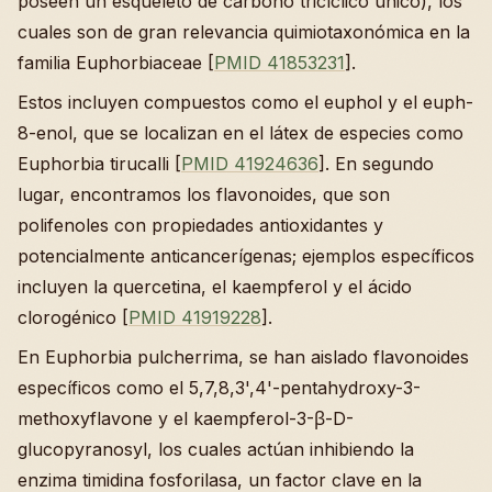
poseen un esqueleto de carbono tricíclico único), los
cuales son de gran relevancia quimiotaxonómica en la
familia Euphorbiaceae [
PMID 41853231
].
Estos incluyen compuestos como el euphol y el euph-
8-enol, que se localizan en el látex de especies como
Euphorbia tirucalli [
PMID 41924636
]. En segundo
lugar, encontramos los flavonoides, que son
polifenoles con propiedades antioxidantes y
potencialmente anticancerígenas; ejemplos específicos
incluyen la quercetina, el kaempferol y el ácido
clorogénico [
PMID 41919228
].
En Euphorbia pulcherrima, se han aislado flavonoides
específicos como el 5,7,8,3',4'-pentahydroxy-3-
methoxyflavone y el kaempferol-3-β-D-
glucopyranosyl, los cuales actúan inhibiendo la
enzima timidina fosforilasa, un factor clave en la