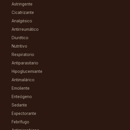
Astringente
Cicatrizante
Analgésico
Antirreumático
Diurético
Nutritivo
Respiratorio
Antiparasitario
Hipoglucemiante
Antimalárico
Emoliente
Enteógeno
Sedante
Expectorante
Febrífugo