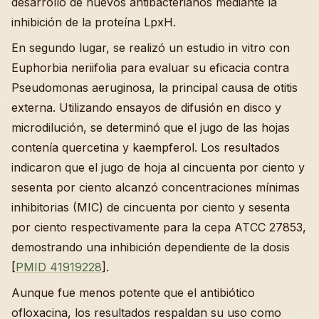
desarrollo de nuevos antibacterianos mediante la
inhibición de la proteína LpxH.
En segundo lugar, se realizó un estudio in vitro con
Euphorbia neriifolia para evaluar su eficacia contra
Pseudomonas aeruginosa, la principal causa de otitis
externa. Utilizando ensayos de difusión en disco y
microdilución, se determinó que el jugo de las hojas
contenía quercetina y kaempferol. Los resultados
indicaron que el jugo de hoja al cincuenta por ciento y
sesenta por ciento alcanzó concentraciones mínimas
inhibitorias (MIC) de cincuenta por ciento y sesenta
por ciento respectivamente para la cepa ATCC 27853,
demostrando una inhibición dependiente de la dosis
[
PMID 41919228
].
Aunque fue menos potente que el antibiótico
ofloxacina, los resultados respaldan su uso como