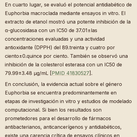
En cuarto lugar, se evaluó el potencial antidiabético de
Euphorbia macroclada mediante ensayos in vitro. El
extracto de etanol mostró una potente inhibición de la
α-glucosidasa con un IC50 de 37.01±las
concentraciones evaluadas y una actividad
antioxidante (DPPH) del 89.treinta y cuatro por
ciento±0.quince por ciento. También se observó una
inhibición de la colesterol esterasa con un IC50 de
79.99±3.48 µg/mL [
PMID 41830527
].
En conclusión, la evidencia actual sobre el género
Euphorbia se encuentra predominantemente en
etapas de investigación in vitro y estudios de modelado
computacional. Si bien los resultados son
prometedores para el desarrollo de fármacos
antibacterianos, anticancerígenos y antidiabéticos,
existe una carencia crítica de ensayos clínicos en