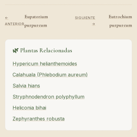
Eupatorium
Eutrochium
←
SIGUIENTE
ANTERIOR
→
purpureum
purpureum
🌿 Plantas Relacionadas
Hypericum helianthemoides
Calahuala (Phlebodium aureum)
Salvia hians
Stryphnodendron polyphyllum
Heliconia bihai
Zephyranthes robusta