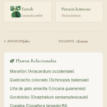
Tastab
Pistacia lentiscus
Guettarda combsii
Pistacia lentiscus
Jobo
Jonote
← ANTERIOR
SIGUIENTE →
🌿 Plantas Relacionadas
Marañón (Anacardium occidentale)
Quebracho colorado (Schinopsis balansae)
Uña de gato amarilla (Uncaria guianensis)
Gordolobo (Gnaphalium semiamplexicaule)
Copaiba (Copaifera langsdorffii)