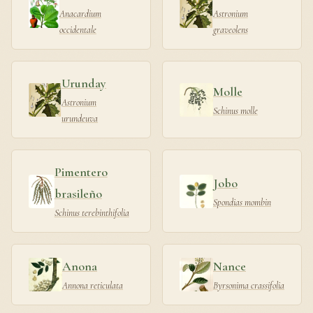
Anacardium
Astronium
occidentale
graveolens
Urunday
Molle
Astronium
Schinus molle
urundeuva
Pimentero
Jobo
brasileño
Spondias mombin
Schinus terebinthifolia
Anona
Nance
Annona reticulata
Byrsonima crassifolia