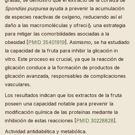
grasas, se demostró que el extracto de la corteza de
Spondias purpurea
ayuda a prevenir la acumulación
de especies reactivas de oxígeno, reduciendo así el
daño a las macromoléculas y ofreciる una estrategia
para mitigar las comorbilidades asociadas a la
obesidad [
PMID 35401919
]. Asimismo, se ha estudiado
la capacidad de la fruta para inhibir la glicación in
vitro. Este proceso es crucial, ya que la reacción de
glicación conduce a la formación de productos de
glicación avanzada, responsables de complicaciones
vasculares.
Los resultados indican que los extractos de la fruta
poseen una capacidad notable para prevenir la
modificación química de las proteínas mediante la
inhibición de estas reacciones [
PMID 30228828
].
Actividad antidiabética y metabólica.