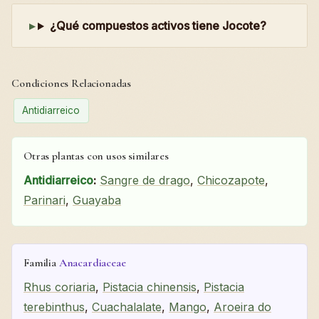
¿Qué compuestos activos tiene Jocote?
Condiciones Relacionadas
Antidiarreico
Otras plantas con usos similares
Antidiarreico
:
Sangre de drago
,
Chicozapote
,
Parinari
,
Guayaba
Familia
Anacardiaceae
Rhus coriaria
,
Pistacia chinensis
,
Pistacia
terebinthus
,
Cuachalalate
,
Mango
,
Aroeira do