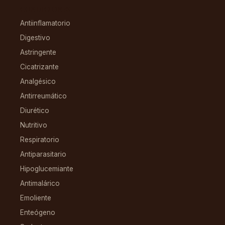
CONDICIONES
Antiinflamatorio
Digestivo
Astringente
Cicatrizante
Analgésico
Antirreumático
Diurético
Nutritivo
Respiratorio
Antiparasitario
Hipoglucemiante
Antimalárico
Emoliente
Enteógeno