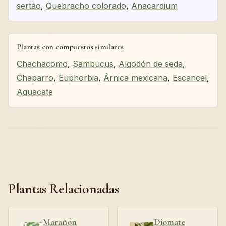
sertão
,
Quebracho colorado
,
Anacardium
Plantas con compuestos similares
Chachacomo
,
Sambucus
,
Algodón de seda
,
Chaparro
,
Euphorbia
,
Árnica mexicana
,
Escancel
,
Aguacate
Plantas Relacionadas
Marañón
Diomate