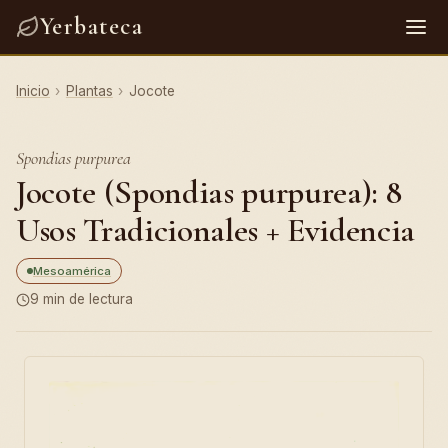
Yerbateca
Inicio
›
Plantas
›
Jocote
Spondias purpurea
Jocote (Spondias purpurea): 8
Usos Tradicionales + Evidencia
Mesoamérica
9 min de lectura