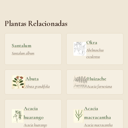
Plantas Relacionadas
Okra
Santalum
Abelmoschus
Santalum album
esculentus
Abuta
Huizache
Abuta grandifolia
Acacia farnesiana
Acacia
Acacia
huarango
macracantha
Acacia huarango
Acacia macracantha