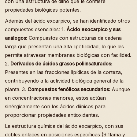
con una estructura de diino que le confiere
propiedades biológicas potentes.
Además del ácido excarpico, se han identificado otros
compuestos esenciales: 1.
Ácido exocarpico y sus
análogos:
Compuestos con estructuras de cadena
larga que presentan una alta lipofilicidad, lo que les
permite atravesar membranas biológicas con facilidad.
2.
Derivados de ácidos grasos poliinsaturados:
Presentes en las fracciones lipídicas de la corteza,
contribuyendo a la actividad biológica general de la
planta. 3.
Compuestos fenólicos secundarios:
Aunque
en concentraciones menores, estos actúan
sinérgicamente con los ácidos diínicos para
proporcionar propiedades antioxidantes.
La estructura química del ácido excarpico, con sus
dobles enlaces en posiciones específicas (9,1lama y