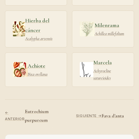
Hierba del
Milenrama
cáncer
Achillea millefolium
Acalypha arvensis
Marcela
Achiote
Achyrocline
Bixa orellana
satureioides
Eutrochium
←
Fava d'anta
SIGUIENTE →
ANTERIOR
purpureum