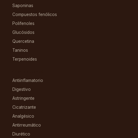
Saponinas
Compuestos fenólicos
Polifenoles
Glucósidos
Quercetina
Taninos
Terpenoides
CONDICIONES
Antiinflamatorio
Digestivo
Astringente
Cicatrizante
Analgésico
Antirreumático
Diurético