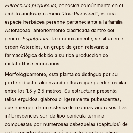
Eutrochium purpureum
, conocida comúnmente en el
ámbito anglosajón como "Joe-Pye weed", es una
especie herbácea perenne perteneciente a la familia
Asteraceae, anteriormente clasificada dentro del
género
Eupatorium
. Taxonómicamente, se sitúa en el
orden Asterales, un grupo de gran relevancia
farmacológica debido a su rica producción de
metabolitos secundarios.
Morfológicamente, esta planta se distingue por su
porte robusto, alcanzando alturas que pueden oscilar
entre los 1.5 y 2.5 metros. Su estructura presenta
tallos erguidos, glabros o ligeramente pubescentes,
que emergen de un sistema de rizomas vigorosos. Las
inflorescencias son de tipo panícula terminal,
compuestas por numerosas cabezuelas (capítulos) de
color rosado intenso a púrpura, lo que le confiere