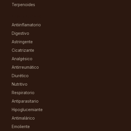
Terpenoides
CONDICIONES
Antiinflamatorio
Digestivo
Astringente
Cicatrizante
Analgésico
Antirreumático
Diurético
Nutritivo
Respiratorio
Antiparasitario
Hipoglucemiante
Antimalárico
Emoliente