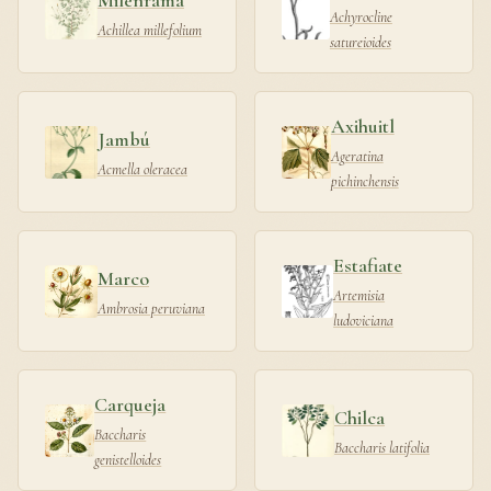
Achyrocline
Achillea millefolium
satureioides
Axihuitl
Jambú
Ageratina
Acmella oleracea
pichinchensis
Estafiate
Marco
Artemisia
Ambrosia peruviana
ludoviciana
Carqueja
Chilca
Baccharis
Baccharis latifolia
genistelloides