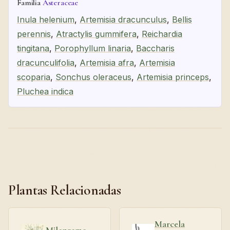
Familia
Asteraceae
Inula helenium
,
Artemisia dracunculus
,
Bellis
perennis
,
Atractylis gummifera
,
Reichardia
tingitana
,
Porophyllum linaria
,
Baccharis
dracunculifolia
,
Artemisia afra
,
Artemisia
scoparia
,
Sonchus oleraceus
,
Artemisia princeps
,
Pluchea indica
Plantas Relacionadas
Marcela
Milenrama