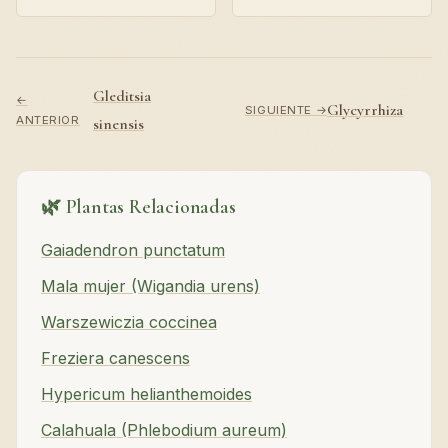
Gleditsia
←
Glycyrrhiza
SIGUIENTE →
ANTERIOR
sinensis
🌿 Plantas Relacionadas
Gaiadendron punctatum
Mala mujer (Wigandia urens)
Warszewiczia coccinea
Freziera canescens
Hypericum helianthemoides
Calahuala (Phlebodium aureum)