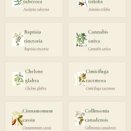
tuberosa
triloba
Asclepias tuberosa
Asimina triloba
Baptisia
Cannabis
tinctoria
sativa
Baptisia tinctoria
Cannabis sativa
Chelone
Cimicifuga
glabra
racemosa
Chelone glabra
Cimicifuga racemosa
Cinnamomum
Collinsonia
cassia
canadensis
Cinnamomum cassia
Collinsonia canadensis