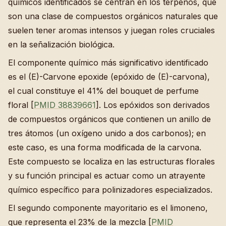
químicos identificados se centran en los terpenos, que
son una clase de compuestos orgánicos naturales que
suelen tener aromas intensos y juegan roles cruciales
en la señalización biológica.
El componente químico más significativo identificado
es el (E)-Carvone epoxide (epóxido de (E)-carvona),
el cual constituye el 41% del bouquet de perfume
floral [
PMID 38839661
]. Los epóxidos son derivados
de compuestos orgánicos que contienen un anillo de
tres átomos (un oxígeno unido a dos carbonos); en
este caso, es una forma modificada de la carvona.
Este compuesto se localiza en las estructuras florales
y su función principal es actuar como un atrayente
químico específico para polinizadores especializados.
El segundo componente mayoritario es el limoneno,
que representa el 23% de la mezcla [
PMID