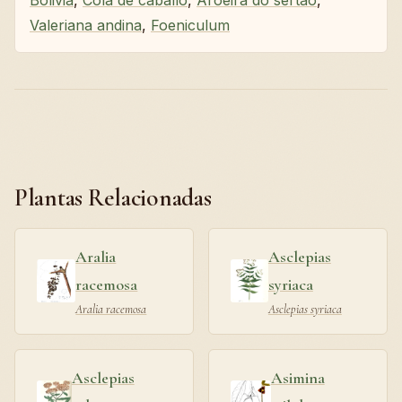
Valeriana andina
,
Foeniculum
Plantas Relacionadas
Aralia
Asclepias
racemosa
syriaca
Aralia racemosa
Asclepias syriaca
Asclepias
Asimina