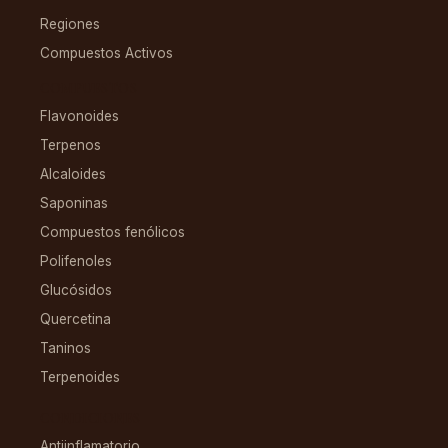
Regiones
Compuestos Activos
COMPUESTOS
Flavonoides
Terpenos
Alcaloides
Saponinas
Compuestos fenólicos
Polifenoles
Glucósidos
Quercetina
Taninos
Terpenoides
CONDICIONES
Antiinflamatorio