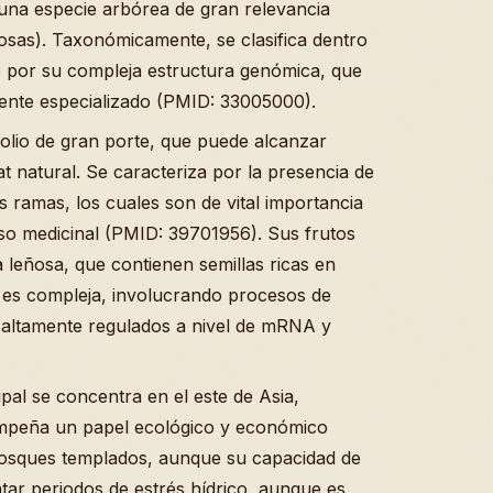
 una especie arbórea de gran relevancia
osas). Taxonómicamente, se clasifica dentro
o por su compleja estructura genómica, que
ente especializado (PMID: 33005000).
olio de gran porte, que puede alcanzar
t natural. Se caracteriza por la presencia de
 ramas, los cuales son de vital importancia
so medicinal (PMID: 39701956). Sus frutos
 leñosa, que contienen semillas ricas en
os es compleja, involucrando procesos de
s altamente regulados a nivel de mRNA y
pal se concentra en el este de Asia,
empeña un papel ecológico y económico
bosques templados, aunque su capacidad de
ntar periodos de estrés hídrico, aunque es