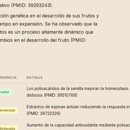
dativo (PMID: 39293243).
ción genética en el desarrollo de sus frutos y
campo en expansión. Se ha observado que la
litos es un proceso altamente dinámico que
bios en el desarrollo del fruto (PMID:
VIDENCIA
DETALLE
Los polisacáridos de la semilla mejoran la homeostasis d
Fuerte
disbiosis (PMID: 36510766)
Extractos de espinas actúan reduciendo la respuesta in
Moderada
(PMID: 39722326)
Aumento de la capacidad antioxidante mediante polisa
Moderada