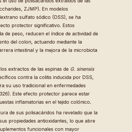
 el uso de polisacáridos extraídos de las
ccharides, ZJMP). En modelos
 dextrano sulfato sódico (DSS), se ha
to protector significativo. Estos
da de peso, reducen el índice de actividad de
ento del colon, actuando mediante la
rrera intestinal y la mejora de la microbiota
os extractos de las espinas de
G. sinensis
íficos contra la colitis inducida por DSS,
ra su uso tradicional en enfermedades
2326). Este efecto protector parece estar
stas inflamatorias en el tejido colónico.
tura de sus polisacáridos ha revelado que la
sus propiedades antioxidantes, lo que abre
 suplementos funcionales con mayor