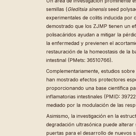
Un área de investigación prominente es
semillas (
Gleditsia sinensis
seed polysa
experimentales de colitis inducida por
demostrado que los ZJMP tienen un efec
polisacáridos ayudan a mitigar la pérdi
la enfermedad y previenen el acortami
restauración de la homeostasis de la ba
intestinal (PMets: 36510766).
Complementariamente, estudios sobre l
han mostrado efectos protectores espec
proporcionando una base científica pa
inflamatorias intestinales (PMID: 3972
mediado por la modulación de las respue
Asimismo, la investigación en la estruc
degradación ultrasónica puede alterar 
puertas para el desarrollo de nuevos