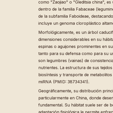
como "Zaojiao" o "Gleditsia china", es
dentro de la familia Fabaceae (legumin
de la subfamilia Faboideae, destacand
incluye un genoma cloroplástico altam
Morfológicamente, es un árbol caducif
dimensiones considerables en su hábita
espinas o aguijones prominentes en sus
tanto para su defensa como para su u
son legumbres (vainas) de consistencia
nutrientes. La estructura de sus tejid
biosíntesis y transporte de metabolito
miRNA (PMID: 38734341).
Geográficamente, su distribución princi
particularmente en China, donde des
fundamental. Su hábitat suele ser de 
adaptación fisiológica le permite enfre