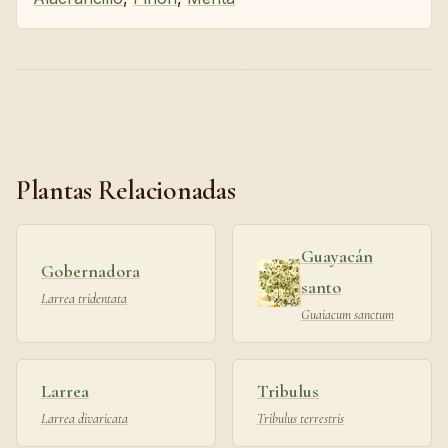
Plantas Relacionadas
Guayacán
Gobernadora
santo
Larrea tridentata
Guaiacum sanctum
Larrea
Tribulus
Larrea divaricata
Tribulus terrestris