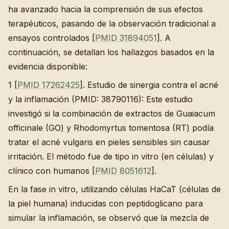
ha avanzado hacia la comprensión de sus efectos
terapéuticos, pasando de la observación tradicional a
ensayos controlados [
PMID 31894051
]. A
continuación, se detallan los hallazgos basados en la
evidencia disponible:
1 [
PMID 17262425
]. Estudio de sinergia contra el acné
y la inflamación (PMID: 38790116): Este estudio
investigó si la combinación de extractos de Guaiacum
officinale (GO) y Rhodomyrtus tomentosa (RT) podía
tratar el acné vulgaris en pieles sensibles sin causar
irritación. El método fue de tipo in vitro (en células) y
clínico con humanos [
PMID 8051612
].
En la fase in vitro, utilizando células HaCaT (células de
la piel humana) inducidas con peptidoglicano para
simular la inflamación, se observó que la mezcla de