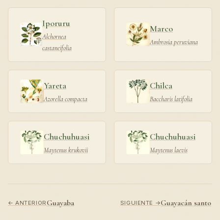
Iporuru
Marco
Alchornea
Ambrosia peruviana
castaneifolia
Yareta
Chilca
Azorella compacta
Baccharis latifolia
Chuchuhuasi
Chuchuhuasi
Maytenus krukovii
Maytenus laevis
Guayaba
Guayacán santo
← ANTERIOR
SIGUIENTE →