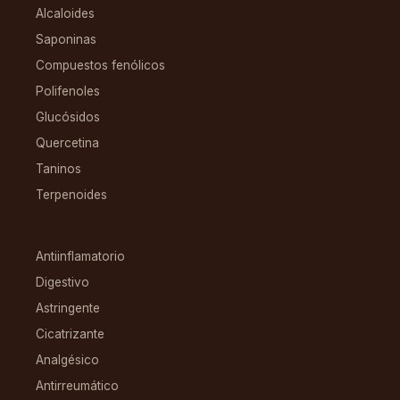
Alcaloides
Saponinas
Compuestos fenólicos
Polifenoles
Glucósidos
Quercetina
Taninos
Terpenoides
CONDICIONES
Antiinflamatorio
Digestivo
Astringente
Cicatrizante
Analgésico
Antirreumático