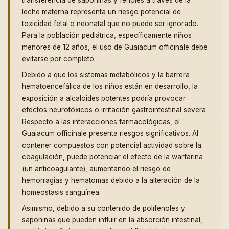
transferencia de saponinas y fenoles a través de la
leche materna representa un riesgo potencial de
toxicidad fetal o neonatal que no puede ser ignorado.
Para la población pediátrica, específicamente niños
menores de 12 años, el uso de Guaiacum officinale debe
evitarse por completo.
Debido a que los sistemas metabólicos y la barrera
hematoencefálica de los niños están en desarrollo, la
exposición a alcaloides potentes podría provocar
efectos neurotóxicos o irritación gastrointestinal severa.
Respecto a las interacciones farmacológicas, el
Guaiacum officinale presenta riesgos significativos. Al
contener compuestos con potencial actividad sobre la
coagulación, puede potenciar el efecto de la warfarina
(un anticoagulante), aumentando el riesgo de
hemorragias y hematomas debido a la alteración de la
homeostasis sanguínea.
Asimismo, debido a su contenido de polifenoles y
saponinas que pueden influir en la absorción intestinal,