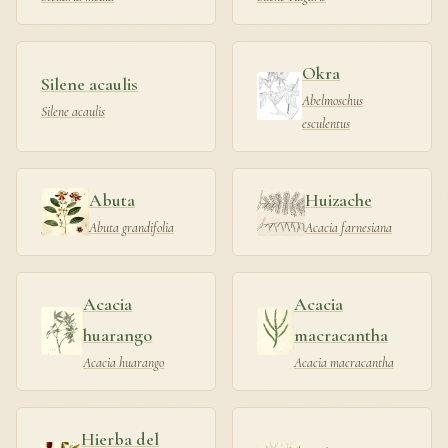
Okra
Silene acaulis
Abelmoschus
Silene acaulis
esculentus
Abuta
Huizache
Abuta grandifolia
Acacia farnesiana
Acacia
Acacia
huarango
macracantha
Acacia huarango
Acacia macracantha
Hierba del