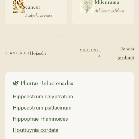
Milenrama
cáncer
Achillea millefolium
Acalypha arvensis
Hoodia
SIGUIENTE
Hojasén
← ANTERIOR
→
gordonii
🌿 Plantas Relacionadas
Hippeastrum calyptratum
Hippeastrum psittacinum
Hippophae rhamnoides
Houttuynia cordata