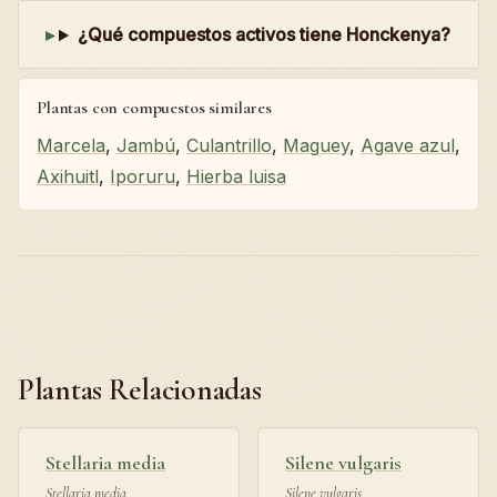
¿Qué compuestos activos tiene Honckenya?
Plantas con compuestos similares
Marcela
,
Jambú
,
Culantrillo
,
Maguey
,
Agave azul
,
Axihuitl
,
Iporuru
,
Hierba luisa
Plantas Relacionadas
Stellaria media
Silene vulgaris
Stellaria media
Silene vulgaris