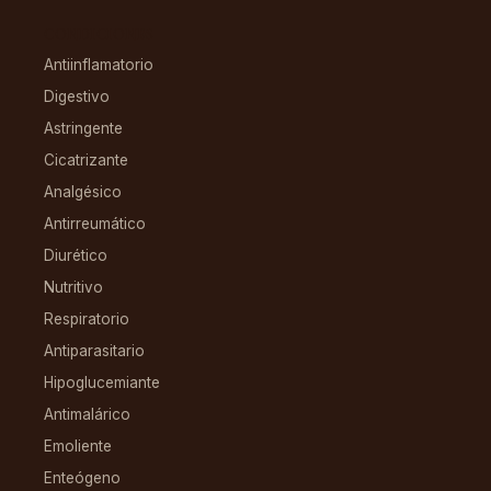
CONDICIONES
Antiinflamatorio
Digestivo
Astringente
Cicatrizante
Analgésico
Antirreumático
Diurético
Nutritivo
Respiratorio
Antiparasitario
Hipoglucemiante
Antimalárico
Emoliente
Enteógeno