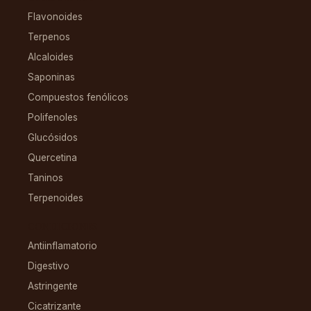
Flavonoides
Terpenos
Alcaloides
Saponinas
Compuestos fenólicos
Polifenoles
Glucósidos
Quercetina
Taninos
Terpenoides
CONDICIONES
Antiinflamatorio
Digestivo
Astringente
Cicatrizante