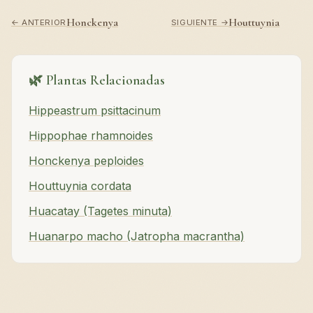
Honckenya
Houttuynia
← ANTERIOR
SIGUIENTE →
🌿 Plantas Relacionadas
Hippeastrum psittacinum
Hippophae rhamnoides
Honckenya peploides
Houttuynia cordata
Huacatay (Tagetes minuta)
Huanarpo macho (Jatropha macrantha)