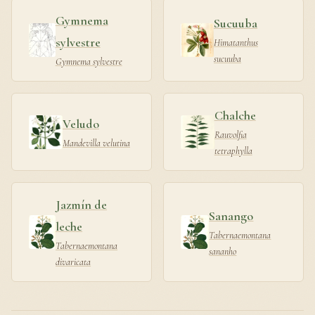
Gymnema
Sucuuba
sylvestre
Himatanthus
sucuuba
Gymnema sylvestre
Chalche
Veludo
Rauvolfia
Mandevilla velutina
tetraphylla
Jazmín de
Sanango
leche
Tabernaemontana
Tabernaemontana
sananho
divaricata