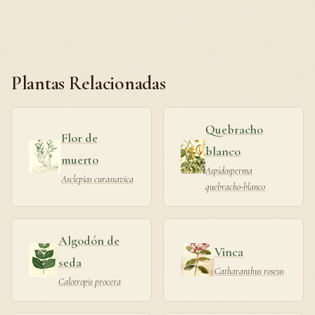
Plantas Relacionadas
Quebracho
Flor de
blanco
muerto
Aspidosperma
Asclepias curassavica
quebracho-blanco
Algodón de
Vinca
seda
Catharanthus roseus
Calotropis procera