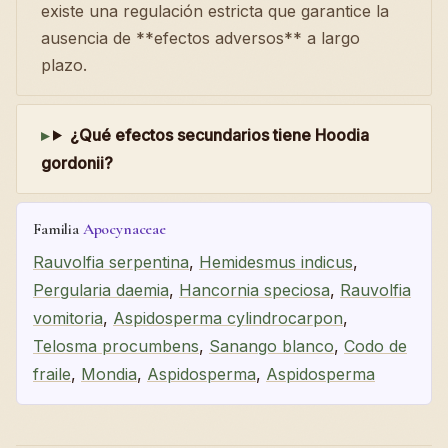
existe una regulación estricta que garantice la
ausencia de **efectos adversos** a largo
plazo.
¿Qué efectos secundarios tiene Hoodia
gordonii?
Familia
Apocynaceae
Rauvolfia serpentina
,
Hemidesmus indicus
,
Pergularia daemia
,
Hancornia speciosa
,
Rauvolfia
vomitoria
,
Aspidosperma cylindrocarpon
,
Telosma procumbens
,
Sanango blanco
,
Codo de
fraile
,
Mondia
,
Aspidosperma
,
Aspidosperma