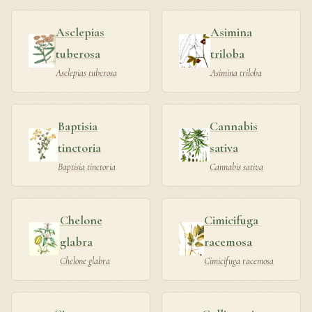
Asclepias
Asimina
tuberosa
triloba
Asclepias tuberosa
Asimina triloba
Baptisia
Cannabis
tinctoria
sativa
Baptisia tinctoria
Cannabis sativa
Chelone
Cimicifuga
glabra
racemosa
Chelone glabra
Cimicifuga racemosa