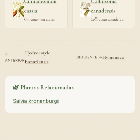
Cinnamomum
Collinsonia
cassia
canadensis
Cinnamomum cassia
Collinsonia canadensis
Hydrocotyle
←
Hymenaea
SIGUIENTE →
ANTERIOR
bonariensis
🌿 Plantas Relacionadas
Salvia kronenburgii