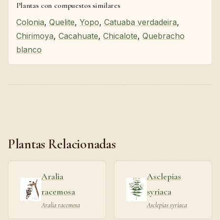
Plantas con compuestos similares
Colonia
,
Quelite
,
Yopo
,
Catuaba verdadeira
,
Chirimoya
,
Cacahuate
,
Chicalote
,
Quebracho
blanco
Plantas Relacionadas
Aralia
Asclepias
racemosa
syriaca
Aralia racemosa
Asclepias syriaca