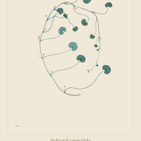
Hydrocotyle ranunculoides