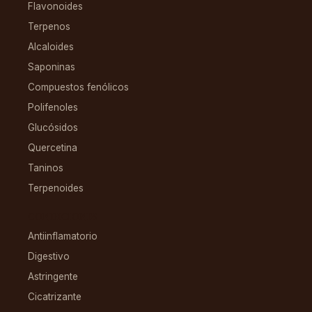
Flavonoides
Terpenos
Alcaloides
Saponinas
Compuestos fenólicos
Polifenoles
Glucósidos
Quercetina
Taninos
Terpenoides
CONDICIONES
Antiinflamatorio
Digestivo
Astringente
Cicatrizante