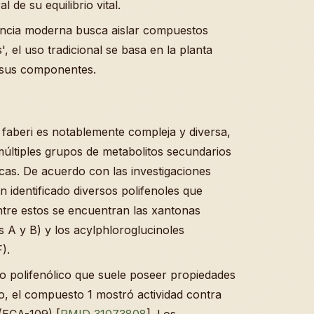
 de su equilibrio vital.
iencia moderna busca aislar compuestos
, el uso tradicional se basa en la planta
e sus componentes.
faberi es notablemente compleja y diversa,
múltiples grupos de metabolitos secundarios
cas. De acuerdo con las investigaciones
n identificado diversos polifenoles que
ntre estos se encuentran las xantonas
 A y B) y los acylphloroglucinoles
).
 polifenólico que suele poseer propiedades
so, el compuesto 1 mostró actividad contra
 (ECA-109) [
PMID 31073808
]. Los