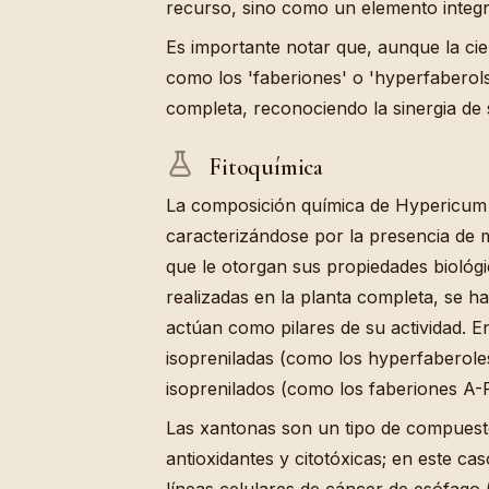
recurso, sino como un elemento integral
Es importante notar que, aunque la c
como los 'faberiones' o 'hyperfaberols'
completa, reconociendo la sinergia d
Fitoquímica
La composición química de Hypericum 
caracterizándose por la presencia de 
que le otorgan sus propiedades biológi
realizadas en la planta completa, se ha
actúan como pilares de su actividad. E
isopreniladas (como los hyperfaberoles
isoprenilados (como los faberiones A-F
Las xantonas son un tipo de compuesto
antioxidantes y citotóxicas; en este ca
líneas celulares de cáncer de esófago