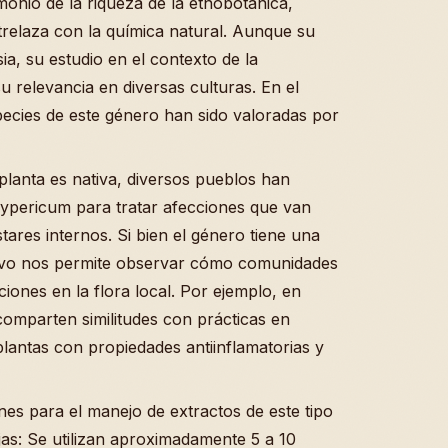
monio de la riqueza de la etnobotánica,
trelaza con la química natural. Aunque su
a, su estudio en el contexto de la
u relevancia en diversas culturas. En el
species de este género han sido valoradas por
 planta es nativa, diversos pueblos han
 Hypericum para tratar afecciones que van
tares internos. Si bien el género tiene una
tivo nos permite observar cómo comunidades
iones en la flora local. Por ejemplo, en
comparten similitudes con prácticas en
lantas con propiedades antiinflamatorias y
es para el manejo de extractos de este tipo
jas: Se utilizan aproximadamente 5 a 10