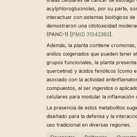
acylphloroglucinoles, por su parte, 
interactuar con sistemas biológicos de
demostraron una citotoxicidad modera
(PANC-1) [
PMID 31042380
].
Además, la planta contiene cromonas,
anillos oxigenados que pueden tener ef
grupos funcionales, la planta present
quercetina) y ácidos fenólicos (como e
asociado con la actividad antiinflamator
compuestos, al ser ingeridos o aplica
celulares para modular la inflamación o
La presencia de estos metabolitos sugi
diseñado para la defensa y la interac
uso tradicional en diversas regiones.