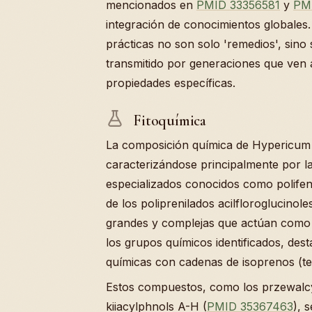
mencionados en
PMID 33356581
y
PM
integración de conocimientos globale
prácticas no son solo 'remedios', sin
transmitido por generaciones que ven 
propiedades específicas.
Fitoquímica
La composición química de Hypericum 
caracterizándose principalmente por l
especializados conocidos como polifeno
de los poliprenilados acilfloroglucin
grandes y complejas que actúan como 
los grupos químicos identificados, des
químicas con cadenas de isoprenos (te
Estos compuestos, como los przewalc
kiiacylphnols A-H (
PMID 35367463
), 