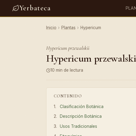
Yerbateca
PLA
Inicio
›
Plantas
›
Hypericum
Hypericum przewalskii
Hypericum przewalskii
10 min de lectura
CONTENIDO
Clasificación Botánica
Descripción Botánica
Usos Tradicionales