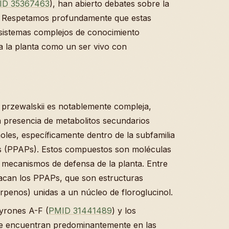
ID 35367463
), han abierto debates sobre la
s. Respetamos profundamente que estas
o sistemas complejos de conocimiento
a la planta como un ser vivo con
przewalskii es notablemente compleja,
a presencia de metabolitos secundarios
les, específicamente dentro de la subfamilia
oles (PPAPs). Estos compuestos son moléculas
mecanismos de defensa de la planta. Entre
tacan los PPAPs, que son estructuras
rpenos) unidas a un núcleo de floroglucinol.
yrones A-F (
PMID 31441489
) y los
se encuentran predominantemente en las