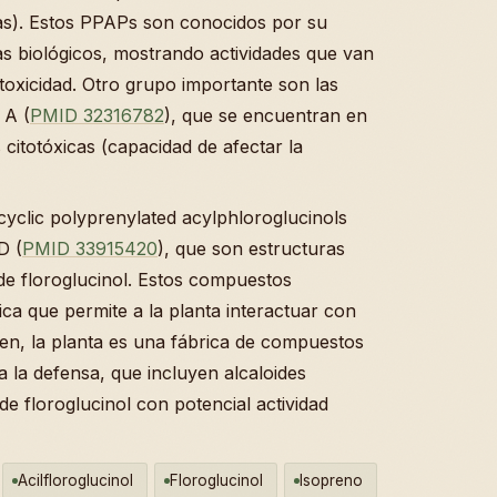
ojas). Estos PPAPs son conocidos por su
as biológicos, mostrando actividades que van
toxicidad. Otro grupo importante son las
 A (
PMID 32316782
), que se encuentran en
citotóxicas (capacidad de afectar la
yclic polyprenylated acylphloroglucinols
D (
PMID 33915420
), que son estructuras
 de floroglucinol. Estos compuestos
ca que permite a la planta interactuar con
en, la planta es una fábrica de compuestos
a la defensa, que incluyen alcaloides
e floroglucinol con potencial actividad
Acilfloroglucinol
Floroglucinol
Isopreno