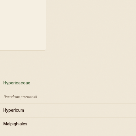
Hypericaceae
Hypericum przewalskii
Hypericum
Malpighiales