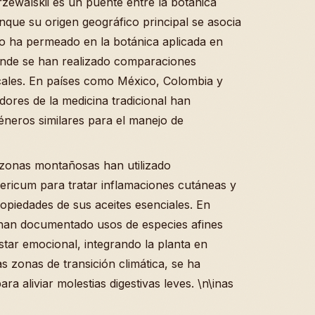
zewalskii es un puente entre la botánica
unque su origen geográfico principal se asocia
io ha permeado en la botánica aplicada en
onde se han realizado comparaciones
cales. En países como México, Colombia y
dores de la medicina tradicional han
éneros similares para el manejo de
zonas montañosas han utilizado
ericum para tratar inflamaciones cutáneas y
piedades de sus aceites esenciales. En
 han documentado usos de especies afines
star emocional, integrando la planta en
as zonas de transición climática, se ha
ra aliviar molestias digestivas leves. \n\inas