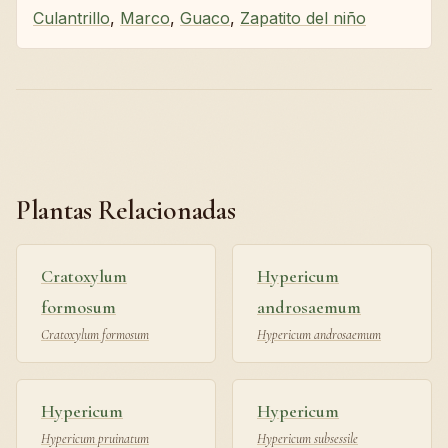
Culantrillo
,
Marco
,
Guaco
,
Zapatito del niño
Plantas Relacionadas
Cratoxylum
Hypericum
formosum
androsaemum
Cratoxylum formosum
Hypericum androsaemum
Hypericum
Hypericum
Hypericum pruinatum
Hypericum subsessile