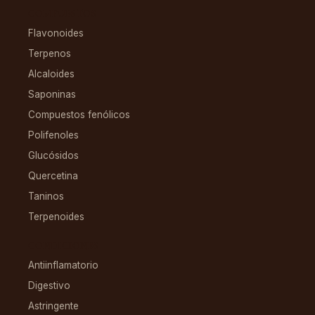
COMPUESTOS
Flavonoides
Terpenos
Alcaloides
Saponinas
Compuestos fenólicos
Polifenoles
Glucósidos
Quercetina
Taninos
Terpenoides
CONDICIONES
Antiinflamatorio
Digestivo
Astringente