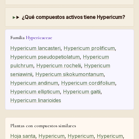
¿Qué compuestos activos tiene Hypericum?
Familia
Hypericaceae
Hypericum lancasteri
,
Hypericum prolificum
,
Hypericum pseudopetiolatum
,
Hypericum
pulchrum
,
Hypericum rochelii
,
Hypericum
seniawinii
,
Hypericum sikokumontanum
,
Hypericum andinum
,
Hypericum cordifolium
,
Hypericum ellipticum
,
Hypericum gaitii
,
Hypericum linarioides
Plantas con compuestos similares
Hoja santa
,
Hypericum
,
Hypericum
,
Hypericum
,